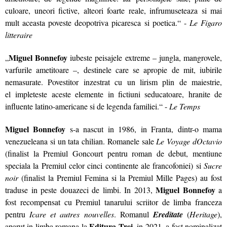
culoare, uneori fictive, alteori foarte reale, infrumuseteaza si mai
mult aceasta poveste deopotriva picaresca si poetica.“ -
Le Figaro
litteraire
Miguel Bonnefoy
„
iubeste peisajele extreme – jungla, mangrovele,
varfurile ametitoare –, destinele care se apropie de mit, iubirile
nemasurate. Povestitor inzestrat cu un lirism plin de maiestrie,
el impleteste aceste elemente in fictiuni seducatoare, hranite de
influente latino-americane si de legenda familiei.“ -
Le Temps
Miguel Bonnefoy
s-a nascut in 1986, in Franta, dintr-o mama
venezueleana si un tata chilian. Romanele sale
Le Voyage dOctavio
(finalist la Premiul Goncourt pentru roman de debut, mentiune
speciala la Premiul celor cinci continente ale francofoniei) si
Sucre
noir
(finalist la Premiul Femina si la Premiul Mille Pages) au fost
Miguel Bonnefoy
traduse in peste douazeci de limbi. In 2013,
a
fost recompensat cu Premiul tanarului scriitor de limba franceza
pentru
Icare et autres nouvelles
. Romanul
Ereditate
(
Heritage
),
Editura Trei
aparut in limba romana la
, in 2021, a fost nominalizat