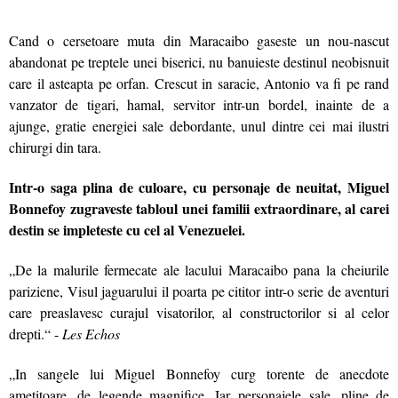
Cand o cersetoare muta din Maracaibo gaseste un nou-nascut
abandonat pe treptele unei biserici, nu banuieste destinul neobisnuit
care il asteapta pe orfan. Crescut in saracie, Antonio va fi pe rand
vanzator de tigari, hamal, servitor intr-un bordel, inainte de a
ajunge, gratie energiei sale debordante, unul dintre cei mai ilustri
chirurgi din tara.
Intr-o saga plina de culoare, cu personaje de neuitat, Miguel
Bonnefoy zugraveste tabloul unei familii extraordinare, al carei
destin se impleteste cu cel al Venezuelei.
„De la malurile fermecate ale lacului Maracaibo pana la cheiurile
pariziene, Visul jaguarului il poarta pe cititor intr-o serie de aventuri
care preaslavesc curajul visatorilor, al constructorilor si al celor
drepti.“ -
Les Echos
„In sangele lui Miguel Bonnefoy curg torente de anecdote
ametitoare, de legende magnifice. Iar personajele sale, pline de