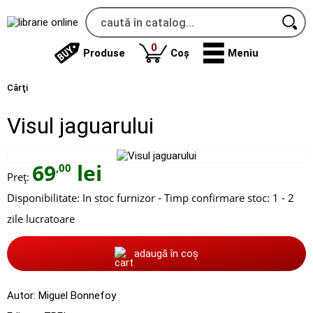
produse
0
Produse
Coș
Meniu
Cărţi
Visul jaguarului
69
lei
,00
Preț:
Disponibilitate:
In stoc furnizor - Timp confirmare stoc: 1 - 2
zile lucratoare
adaugă în coș
Autor:
Miguel Bonnefoy