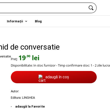
Informații
Blog
hid de conversatie
19
lei
,90
Preț:
Disponibilitate:
In stoc furnizor - Timp confirmare stoc: 1 - 2 zile lucr
adaugă în coș
Autor:
Editura:
LINGHEA
adaugă la Favorite