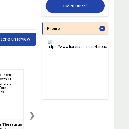
mă abonez!
-
Promo
scrie un review
›
s Thesaurus
Oxford Practice Grammar
Oxford Phrasal V