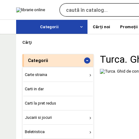
Categorii
Cărți noi
Promoții
Cărţi
Turca. G
-
Categorii
Carte straina
Carti in dar
Carti la pret redus
Jucarii si jocuri
Beletristica