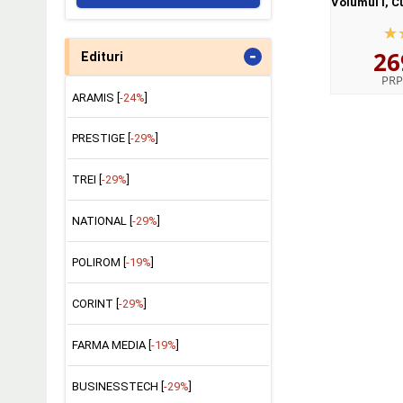
Volumul I, C
II, Enuntu
egida I
-
26
Lingv
Edituri
PRP
ARAMIS [
-24%
]
PRESTIGE [
-29%
]
TREI [
-29%
]
NATIONAL [
-29%
]
POLIROM [
-19%
]
CORINT [
-29%
]
FARMA MEDIA [
-19%
]
BUSINESSTECH [
-29%
]