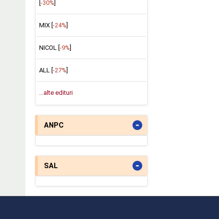
[
-30%
]
MIX [
-24%
]
NICOL [
-9%
]
ALL [
-27%
]
...alte edituri
-
ANPC
-
SAL