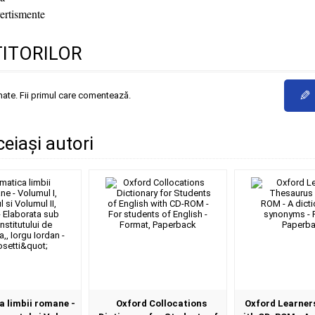
ertismente
TITORILOR
✎
mate. Fii primul care comentează.
ceiași autori
 limbii romane -
Oxford Collocations
Oxford Learner