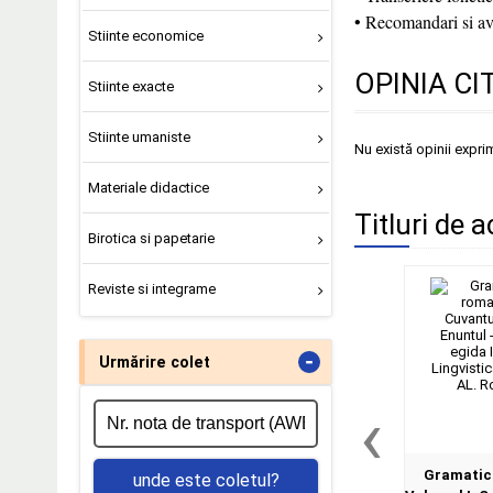
• Recomandari si av
Stiinte economice
OPINIA CI
Stiinte exacte
Stiinte umaniste
Nu există opinii expri
Materiale didactice
Titluri de a
Birotica si papetarie
Reviste si integrame
-
Urmărire colet
‹
Gramatica
unde este coletul?