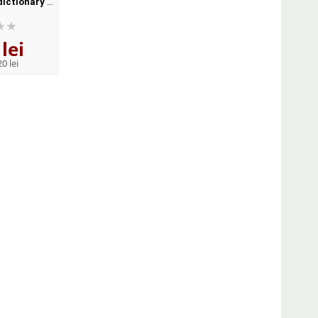
dictionary of
Advanced with Key and CD-
Dictionary for learne
Format,
ROM Pack (With answers)
English (Format Pape
ck
lei
141
lei
122
lei
,41
,12
0 lei
PRP:
155,40 lei
PRP:
134,20 lei