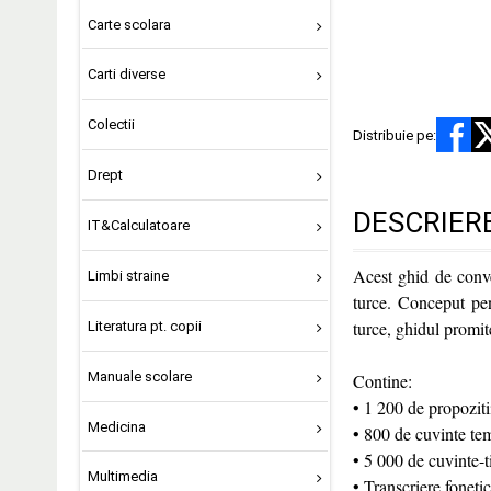
Carte scolara
Carti diverse
Colectii
Distribuie pe:
Drept
DESCRIER
IT&Calculatoare
Acest ghid de conver
Limbi straine
turce. Conceput pent
turce, ghidul promite
Literatura pt. copii
Manuale scolare
Contine:
• 1 200 de propoziti
Medicina
• 800 de cuvinte te
• 5 000 de cuvinte-ti
Multimedia
• Transcriere foneti