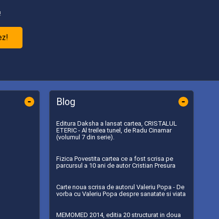
!
ez!
-
-
Blog
Editura Daksha a lansat cartea, CRISTALUL
ETERIC - Al treilea tunel, de Radu Cinamar
(volumul 7 din serie).
Fizica Povestita cartea ce a fost scrisa pe
parcursul a 10 ani de autor Cristian Presura
Carte noua scrisa de autorul Valeriu Popa - De
vorba cu Valeriu Popa despre sanatate si viata
MEMOMED 2014, editia 20 structurat in doua