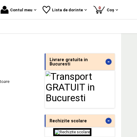
produse
0
Contul meu
Lista de dorinte
Coș
Livrare gratuita in
-
Bucuresti
atoare
-
Rechizite scolare