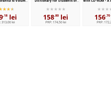
uvantul si Volumul
Dictionary for Students of
with CD-ROM - A 
l - Elaborata sub
English with CD-ROM - For
synonyms - 
nstitutului de
students of English - Format,
Paperba
9
lei
158
lei
156
istica,,...
Paperback
,18
,80
,70
:
313,00 lei
PRP:
174,50 lei
PRP:
172,2