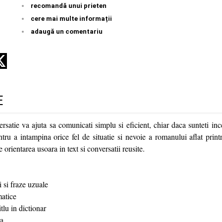
recomandă unui prieten
cere mai multe informații
adaugă un comentariu
E
satie va ajuta sa comunicati simplu si eficient, chiar daca sunteti ince
ru a intampina orice fel de situatie si nevoie a romanului aflat printr
 orientarea usoara in text si conversatii reusite.
i si fraze uzuale
matice
tlu in dictionar
ca