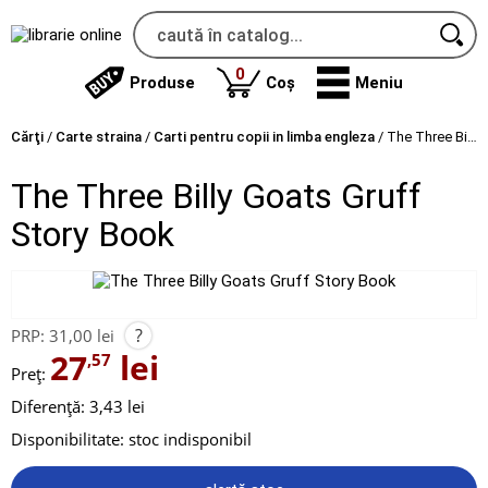
produse
0
Produse
Coș
Meniu
Cărţi
/
Carte straina
/
Carti pentru copii in limba engleza
/
The Three Billy Goats Gruff Story Book
The Three Billy Goats Gruff
Story Book
?
PRP:
31,00 lei
27
lei
,57
Preț:
Diferență: 3,43 lei
Disponibilitate:
stoc indisponibil