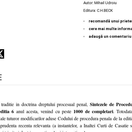
Autor:
Mihail Udroiu
Editura:
C.H.BECK
recomandă unui priete
cere mai multe informa
adaugă un comentariu
E
Sintezele de Proced
traditie in doctrina dreptului procesual penal,
editia 6
1000 de completari
anul acesta, venind cu peste
. Totodat
 ale tuturor modificarilor aduse Codului de procedura penala de la edit
isprudenta recenta relevanta (a instantelor, a Inaltei Curti de Casatie si