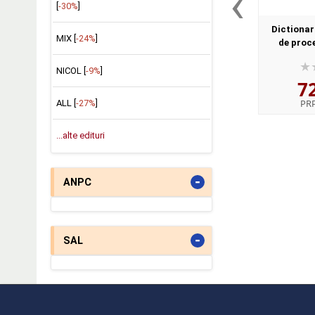
‹
[
-30%
]
Dictionar
MIX [
-24%
]
de proc
NICOL [
-9%
]
7
PR
ALL [
-27%
]
...alte edituri
-
ANPC
-
SAL