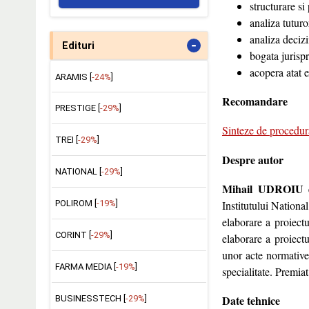
structurare si
analiza tuturo
analiza decizi
-
Edituri
bogata jurisp
acopera atat e
ARAMIS [
-24%
]
Recomandare
PRESTIGE [
-29%
]
Sinteze de procedura
TREI [
-29%
]
Despre autor
NATIONAL [
-29%
]
Mihail UDROIU
e
Institutului Nationa
POLIROM [
-19%
]
elaborare a proiect
CORINT [
-29%
]
elaborare a proiect
unor acte normative 
FARMA MEDIA [
-19%
]
specialitate. Premia
Date tehnice
BUSINESSTECH [
-29%
]