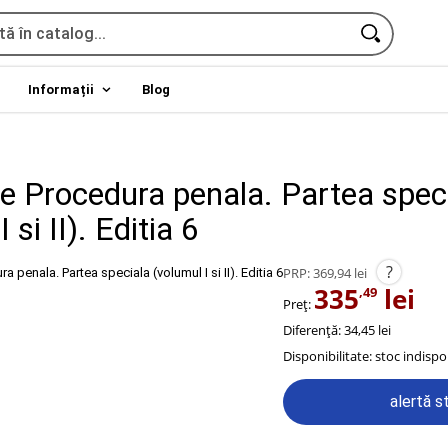
Informații
Blog
de Procedura penala. Partea spec
 si II). Editia 6
?
PRP:
369,94 lei
335
lei
,49
Preț:
Diferență: 34,45 lei
Disponibilitate:
stoc indispo
alertă s