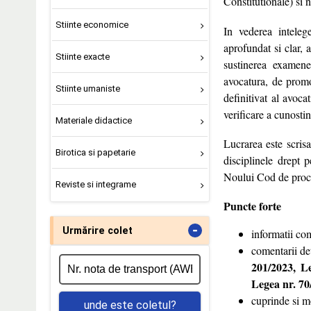
Constitutionale) si n
Stiinte economice
In vederea intelege
aprofundat si clar, a
Stiinte exacte
sustinerea examenel
avocatura, de promov
Stiinte umaniste
definitivat al avocat
verificare a cunostin
Materiale didactice
Lucrarea este scris
Birotica si papetarie
disciplinele drept 
Noului Cod de proc
Reviste si integrame
Puncte forte
-
Urmărire colet
informatii co
comentarii de
201/2023,
Le
Legea nr. 70
cuprinde si mo
unde este coletul?