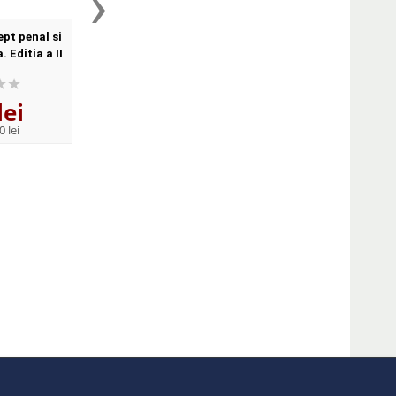
›
ept penal si
Drept penal. Partea generala
Fise de drept penal.
 Editia a II-
- sinteze si grile
generala
 adaugita
lei
57
lei
39
lei
,79
,93
0 lei
PRP:
67,20 lei
PRP:
49,30 lei