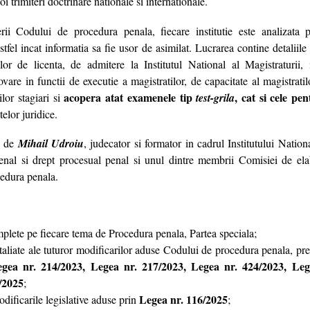
oi trimiteri doctrinare nationale si internationale.
rii Codului de procedura penala, fiecare institutie este analizata 
stfel incat informatia sa fie usor de asimilat. Lucrarea contine detaliile
or de licenta, de admitere la Institutul National al Magistraturii,
are in functii de executie a magistratilor, de capacitate al magistratilo
acopera
atat examenele tip
,
cat si
cele pe
ilor stagiari si
test-grila
telor juridice.
a de
Mihail Udroiu
, judecator si formator in cadrul Institutului Nationa
penal si drept procesual penal si unul dintre membrii Comisiei de ela
edura penala.
mplete pe fiecare tema de Procedura penala, Partea speciala;
taliate ale tuturor modificarilor aduse Codului de procedura penala, pr
gea nr. 214/2023, Legea nr. 217/2023, Legea nr. 424/2023,
Le
/2025
;
Legea nr. 116/2025
dificarile legislative aduse prin
;