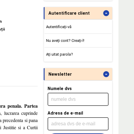
-
Autentificare client
n
Autentificați-vă
ții
Nu aveți cont? Creați-l!
Ați uitat parola?
-
Newsletter
Numele dvs
ura penala. Partea
a, lucrarea cuprinde
Adresa de e-mail
ia precedenta si pana
 Justitie si a Curtii