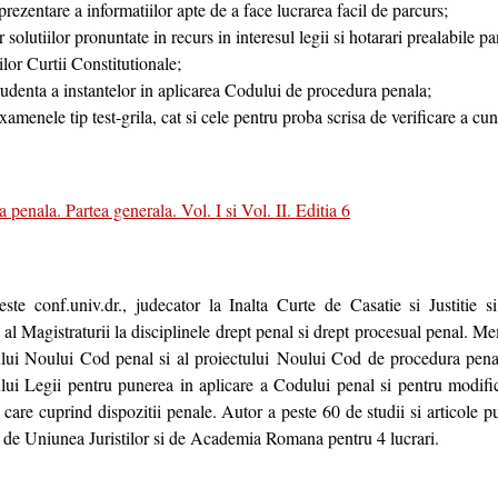
 prezentare a informatiilor apte de a face lucrarea facil de parcurs;
r solutiilor pronuntate in recurs in interesul legii si hotarari prealabile p
ilor Curtii Constitutionale;
rudenta a instantelor in aplicarea Codului de procedura penala;
xamenele tip test-grila, cat si cele pentru proba scrisa de verificare a cun
 penala. Partea generala. Vol. I si Vol. II. Editia 6
ste conf.univ.dr., judecator la Inalta Curte de Casatie si Justitie s
l al Magistraturii la disciplinele drept penal si drept procesual penal. 
ului Noului Cod penal si al proiectului Noului Cod de procedura pena
ului Legii pentru punerea in aplicare a Codului penal si pentru modifi
care cuprind dispozitii penale. Autor a peste 60 de studii si articole pu
t de Uniunea Juristilor si de Academia Romana pentru 4 lucrari.