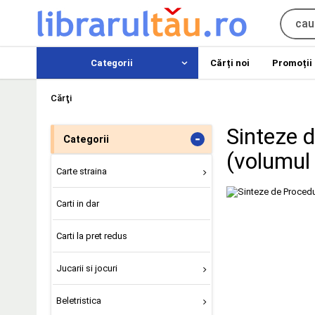
Categorii
Cărți noi
Promoții
Cărţi
Sinteze 
-
Categorii
(volumul I
Carte straina
Carti in dar
Carti la pret redus
Jucarii si jocuri
Beletristica