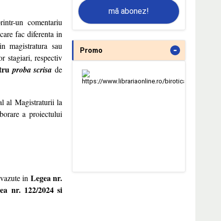
mă abonez!
printr-un comentariu
 care fac diferenta in
 in magistratura sau
-
Promo
r stagiari, respectiv
ntru
proba scrisa
de
l al Magistraturii la
borare a proiectului
Legea nr.
evazute in
gea
nr. 122/2024 si