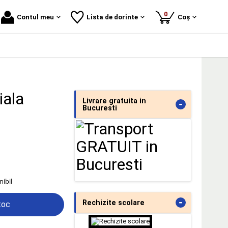
produse
0
Contul meu
Lista de dorinte
Coș
iala
Livrare gratuita in
-
Bucuresti
nibil
-
Rechizite scolare
toc