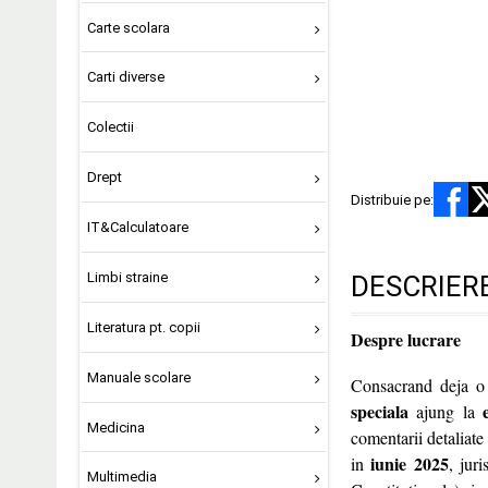
Carte scolara
Carti diverse
Colectii
Drept
Distribuie pe:
IT&Calculatoare
Limbi straine
DESCRIER
Literatura pt. copii
Despre lucrare
Manuale scolare
Consacrand deja o 
speciala
ajung la
Medicina
comentarii detaliate
iunie 2025
in
, jur
Multimedia