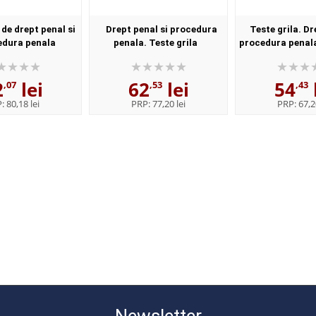
 de drept penal si
Drept penal si procedura
Teste grila. Dr
edura penala
penala. Teste grila
procedura penala.
a, revazuta si
2
lei
62
lei
54
,07
,53
,43
P:
80,18 lei
PRP:
77,20 lei
PRP:
67,2
Newsletter