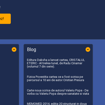
!
ez!
-
-
Blog
Editura Daksha a lansat cartea, CRISTALUL
ETERIC - Al treilea tunel, de Radu Cinamar
(volumul 7 din serie).
Fizica Povestita cartea ce a fost scrisa pe
parcursul a 10 ani de autor Cristian Presura
Carte noua scrisa de autorul Valeriu Popa - De
vorba cu Valeriu Popa despre sanatate si viata
MEMOMED 2014, editia 20 structurat in doua