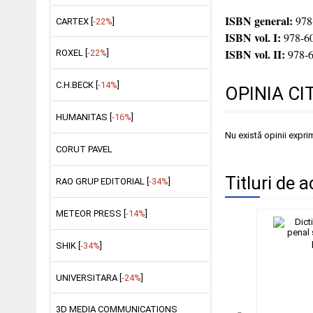
ISBN general:
978
CARTEX [
-22%
]
ISBN vol. I:
978-6
ISBN vol. II:
978-
ROXEL [
-22%
]
C.H.BECK [
-14%
]
OPINIA CI
HUMANITAS [
-16%
]
Nu există opinii expri
CORUT PAVEL
Titluri de a
RAO GRUP EDITORIAL [
-34%
]
METEOR PRESS [
-14%
]
SHIK [
-34%
]
UNIVERSITARA [
-24%
]
3D MEDIA COMMUNICATIONS