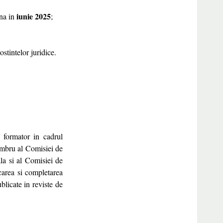
iunie 2025
ana in
;
ostintelor juridice.
i formator in cadrul
Membru al Comisiei de
la si al Comisiei de
carea si completarea
blicate in reviste de