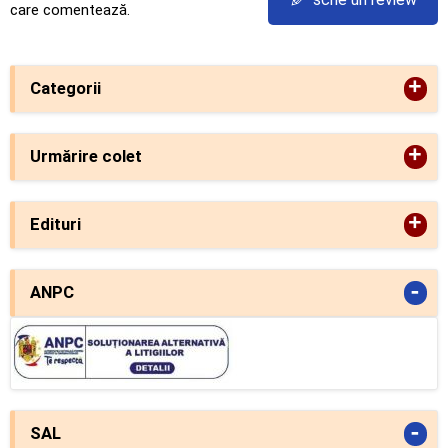
✎
care comentează.
+
Categorii
+
Urmărire colet
+
Edituri
-
ANPC
-
SAL