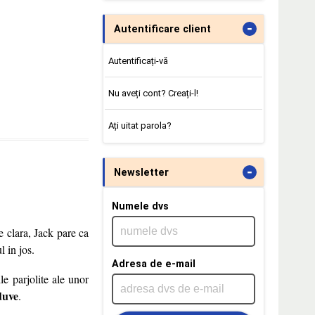
-
Autentificare client
Autentificați-vă
Nu aveți cont? Creați-l!
Ați uitat parola?
-
Newsletter
Numele dvs
e clara, Jack pare ca
l in jos.
Adresa de e-mail
le parjolite ale unor
duve
.