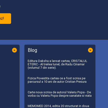
!
ez!
-
-
Blog
Editura Daksha a lansat cartea, CRISTALUL
ETERIC - Al treilea tunel, de Radu Cinamar
(volumul 7 din serie).
Fizica Povestita cartea ce a fost scrisa pe
parcursul a 10 ani de autor Cristian Presura
Carte noua scrisa de autorul Valeriu Popa - De
vorba cu Valeriu Popa despre sanatate si viata
MEMOMED 2014, editia 20 structurat in doua