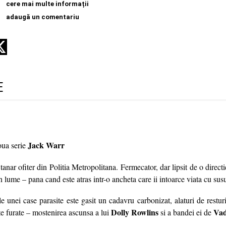
cere mai multe informații
adaugă un comentariu
E
Jack Warr
oua serie
tanar ofiter din Politia Metropolitana. Fermecator, dar lipsit de o directi
n lume – pana cand este atras intr-o ancheta care ii intoarce viata cu susu
le unei case parasite este gasit un cadavru carbonizat, alaturi de resturi
Dolly Rowlins
Va
e furate – mostenirea ascunsa a lui
si a bandei ei de