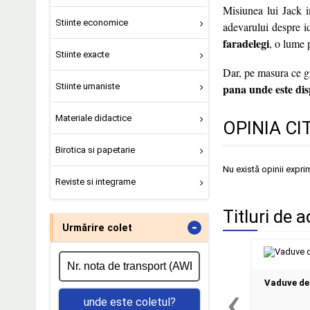
Misiunea lui Jack i
Stiinte economice
adevarului despre id
faradelegi
, o lume 
Stiinte exacte
Dar, pe masura ce gra
Stiinte umaniste
pana unde este dis
Materiale didactice
OPINIA CI
Birotica si papetarie
Nu există opinii expri
Reviste si integrame
Titluri de 
-
Urmărire colet
‹
Vaduve de
unde este coletul?