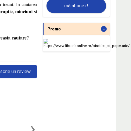
 trecut. In cautarea
mă abonez!
oruptie, minciuni si
-
Promo
ceasta cautare?
scrie un review
›