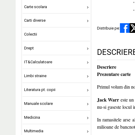
Carte scolara
Carti diverse
Distribuie pe:
Colectii
Drept
DESCRIER
IT&Calculatoare
Descriere
Prezentare carte
Limbi straine
Primul volum din n
Literatura pt. copii
Jack Warr
este un 
Manuale scolare
nu-si gaseste locul i
Medicina
In ramasitele arse a
milioane de bancnot
Multimedia