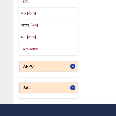
[
-30%
]
MIX [
-24%
]
NICOL [
-9%
]
ALL [
-27%
]
...alte edituri
-
ANPC
-
SAL