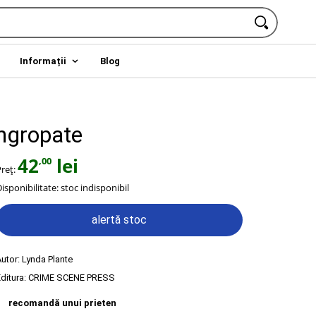
Informații
Blog
ingropate
42
lei
,00
Preț:
isponibilitate:
stoc indisponibil
alertă stoc
Autor:
Lynda Plante
ditura:
CRIME SCENE PRESS
recomandă unui prieten