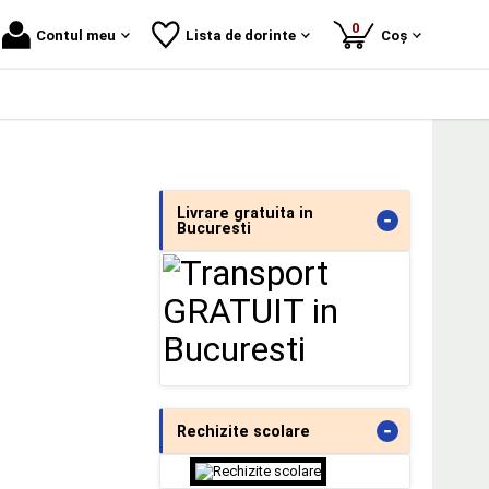
produse
0
Contul meu
Lista de dorinte
Coș
Livrare gratuita in
-
Bucuresti
-
Rechizite scolare