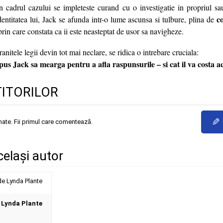
n cadrul cazului se impleteste curand cu o investigatie in propriul sau
c
entitatea lui, Jack se afunda intr-o lume ascunsa si tulbure, plina de
prin care constata ca ii este neasteptat de usor sa navigheze.
nitele legii devin tot mai neclare, se ridica o intrebare cruciala:
pus Jack sa mearga pentru a afla raspunsurile – si cat il va costa a
TITORILOR
✎
mate. Fii primul care comentează.
același autor
 Lynda Plante