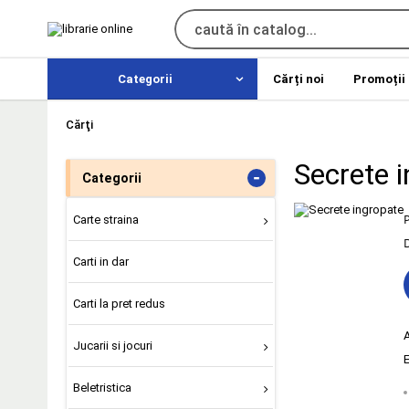
Categorii
Cărți noi
Promoții
Cărţi
Secrete 
-
Categorii
Carte straina
D
Carti in dar
Carti la pret redus
Jucarii si jocuri
E
Beletristica