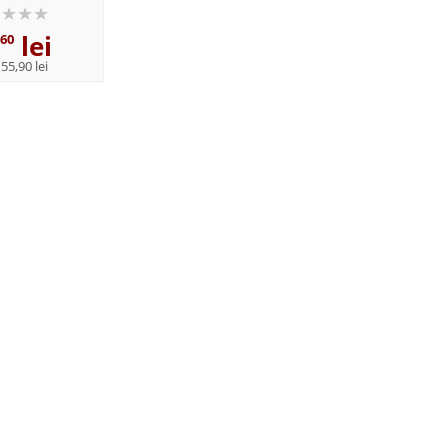
lei
,60
:
55,90 lei