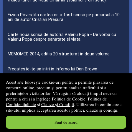
Fizica Povestita cartea ce a fost scrisa pe parcursul a 10
ani de autor Cristian Presura
Carte noua scrisa de autorul Valeriu Popa - De vorba cu
Valeriu Popa despre sanatate si viata
MEMOMED 2014, editia 20 structurat in doua volume
Pregateste-te sa intri in Inferno lui Dan Brown
Acest site folosește cookie-uri pentru a permite plasarea de
...toate știrile
comenzi online, precum și pentru analiza traficului și a
preferințelor vizitatorilor. Vă rugăm să alocați timpul necesar
pentru a citi și a înțelege
Politica de Cookie
,
Politica de
© 2008 - 2026
Mg Net Distribution Srl
Confidențialitate
și
Clauze și Condiții
. Utilizarea în continuare a
site-ului implică acceptarea acestor politici, clauze și condiții.
Magazin online
creat de
Vital Soft
Sunt de acord
Created in 0.0487 sec