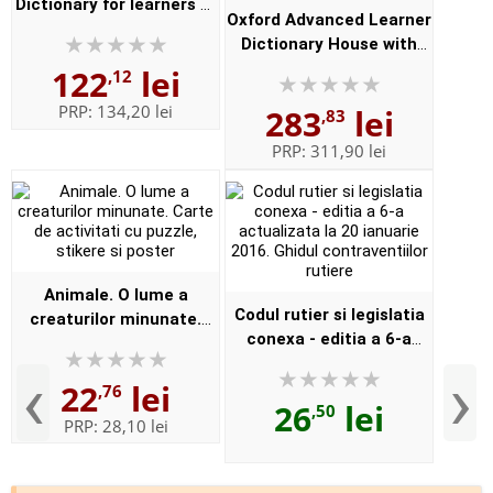
Dictionary for learners of
Oxford Advanced Learner
English (Format
Dictionary House with
Paperback)
new iSpeaker iWriter on
122
lei
,12
DVD and online. New 9th
PRP:
134,20 lei
283
lei
,83
Edition - Format,
Paperbac...
PRP:
311,90 lei
Animale. O lume a
Codul rutier si legislatia
creaturilor minunate.
conexa - editia a 6-a
Carte de activitati cu
actualizata la 20 ianuarie
puzzle, stikere si poster
‹
›
22
lei
2016. Ghidul
,76
26
lei
,50
contraventiilor rutiere
PRP:
28,10 lei