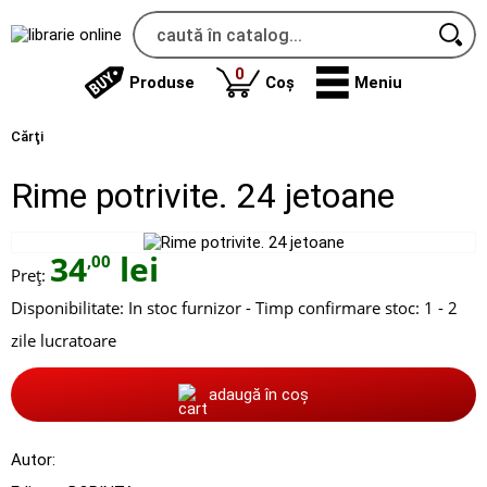
produse
0
Produse
Coș
Meniu
Cărţi
Rime potrivite. 24 jetoane
34
lei
,00
Preț:
Disponibilitate:
In stoc furnizor - Timp confirmare stoc: 1 - 2
zile lucratoare
adaugă în coș
Autor: