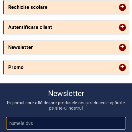
+
Rechizite scolare
+
Autentificare client
+
Newsletter
+
Promo
Newsletter
Fii primul care află despre produsele noi și reducerile apărute
pe site-ul nostru!