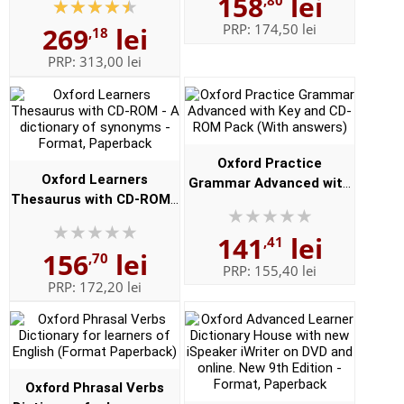
158
lei
,80
Format, Paperback
Elaborata sub egida
PRP:
174,50 lei
269
lei
,18
Institutului de
Lingvistica,,...
PRP:
313,00 lei
Oxford Practice
Oxford Learners
Grammar Advanced with
Thesaurus with CD-ROM -
Key and CD-ROM Pack
A dictionary of synonyms
(With answers)
141
lei
- Format, Paperback
,41
156
lei
,70
PRP:
155,40 lei
PRP:
172,20 lei
Oxford Phrasal Verbs