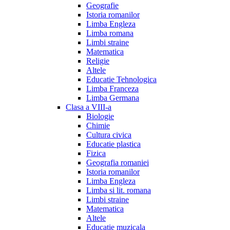
Geografie
Istoria romanilor
Limba Engleza
Limba romana
Limbi straine
Matematica
Religie
Altele
Educatie Tehnologica
Limba Franceza
Limba Germana
Clasa a VIII-a
Biologie
Chimie
Cultura civica
Educatie plastica
Fizica
Geografia romaniei
Istoria romanilor
Limba Engleza
Limba si lit. romana
Limbi straine
Matematica
Altele
Educatie muzicala