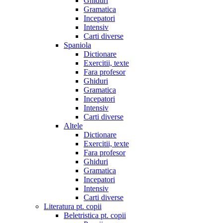
Ghiduri
Gramatica
Incepatori
Intensiv
Carti diverse
Spaniola
Dictionare
Exercitii, texte
Fara profesor
Ghiduri
Gramatica
Incepatori
Intensiv
Carti diverse
Altele
Dictionare
Exercitii, texte
Fara profesor
Ghiduri
Gramatica
Incepatori
Intensiv
Carti diverse
Literatura pt. copii
Beletristica pt. copii