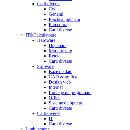
Carti diverse
Cod
General
Practica judiciara
Procedura
Carti diverse
IT&Calculatoare
Hardware
Depanare
Modernizare
Retele
Carti diverse
Software
Baze de date
CAD & grafica
Design web
Internet
Limbaje de programare
Office
Sisteme de operare
Carti diverse
Carti diverse
IT
Carti diverse
Limbi straine