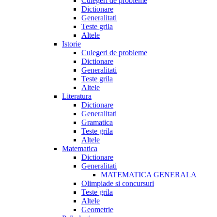
Culegeri de probleme
Dictionare
Generalitati
Teste grila
Altele
Istorie
Culegeri de probleme
Dictionare
Generalitati
Teste grila
Altele
Literatura
Dictionare
Generalitati
Gramatica
Teste grila
Altele
Matematica
Dictionare
Generalitati
MATEMATICA GENERALA
Olimpiade si concursuri
Teste grila
Altele
Geometrie