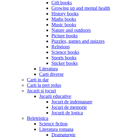
Gift books
Growing up and mental health
History books
Maths books
Music books
Nature and outdoors
Picture books
Puzzles, games and quizzes
Religions
Science books
Sports books
Sticker books
Literatura
Carti diverse
Carti in dar
Carti la pret redus
Jucarii si jocuri
Jucarii educative
Jocuri de indemanare
Jocuri de memorie
Jocurii de logica
Beletristica
Science fiction
Literatura romana
Dramaturgie