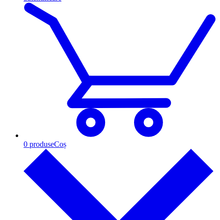
0
produse
Coș