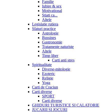
Familie
Iubire & sex
Motivational
Stiati ca...
Altele
Legislatie rutiera
Sfaturi practice
Astrologie
Bussines
Gastronomie
Tratamente naturiste
Altele
Timp liber
Carti anti stres
Spiritualitate
Diverse-mitologie
Ezoteric
Religie
Yoga
Carti de Craciun
Carti diverse
SPORT
Carti diverse
GHIDURI TURISTICE SI CALATORIE
JUCARII SI JOCURI