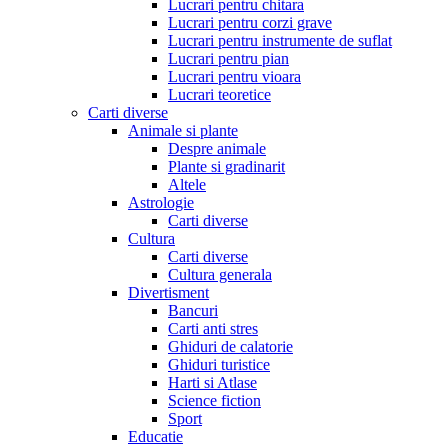
Lucrari pentru chitara
Lucrari pentru corzi grave
Lucrari pentru instrumente de suflat
Lucrari pentru pian
Lucrari pentru vioara
Lucrari teoretice
Carti diverse
Animale si plante
Despre animale
Plante si gradinarit
Altele
Astrologie
Carti diverse
Cultura
Carti diverse
Cultura generala
Divertisment
Bancuri
Carti anti stres
Ghiduri de calatorie
Ghiduri turistice
Harti si Atlase
Science fiction
Sport
Educatie