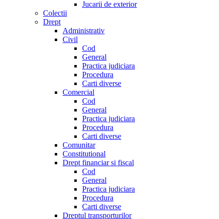
Jucarii de exterior
Colectii
Drept
Administrativ
Civil
Cod
General
Practica judiciara
Procedura
Carti diverse
Comercial
Cod
General
Practica judiciara
Procedura
Carti diverse
Comunitar
Constitutional
Drept financiar si fiscal
Cod
General
Practica judiciara
Procedura
Carti diverse
Dreptul transporturilor