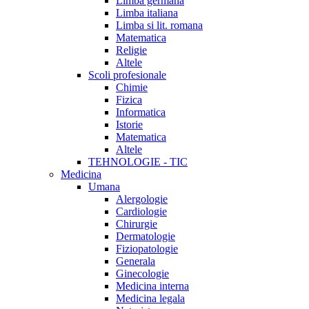
Limba germana
Limba italiana
Limba si lit. romana
Matematica
Religie
Altele
Scoli profesionale
Chimie
Fizica
Informatica
Istorie
Matematica
Altele
TEHNOLOGIE - TIC
Medicina
Umana
Alergologie
Cardiologie
Chirurgie
Dermatologie
Fiziopatologie
Generala
Ginecologie
Medicina interna
Medicina legala