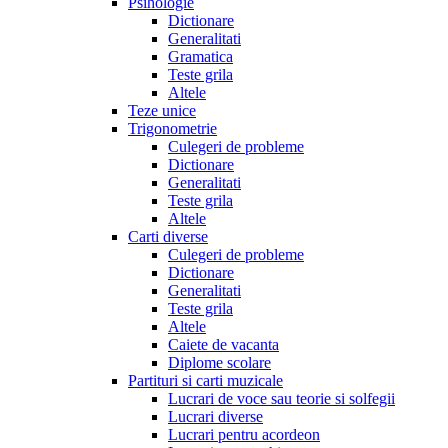
Psihologie
Dictionare
Generalitati
Gramatica
Teste grila
Altele
Teze unice
Trigonometrie
Culegeri de probleme
Dictionare
Generalitati
Teste grila
Altele
Carti diverse
Culegeri de probleme
Dictionare
Generalitati
Teste grila
Altele
Caiete de vacanta
Diplome scolare
Partituri si carti muzicale
Lucrari de voce sau teorie si solfegii
Lucrari diverse
Lucrari pentru acordeon