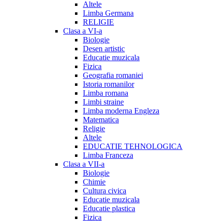
Altele
Limba Germana
RELIGIE
Clasa a VI-a
Biologie
Desen artistic
Educatie muzicala
Fizica
Geografia romaniei
Istoria romanilor
Limba romana
Limbi straine
Limba moderna Engleza
Matematica
Religie
Altele
EDUCATIE TEHNOLOGICA
Limba Franceza
Clasa a VII-a
Biologie
Chimie
Cultura civica
Educatie muzicala
Educatie plastica
Fizica