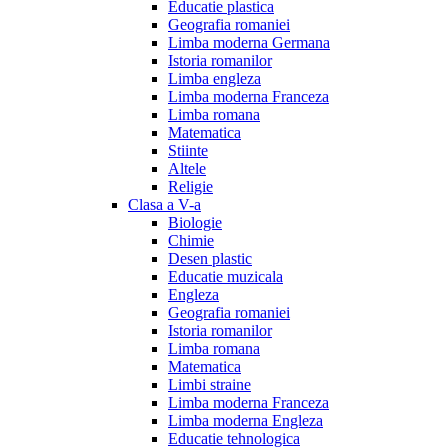
Educatie plastica
Geografia romaniei
Limba moderna Germana
Istoria romanilor
Limba engleza
Limba moderna Franceza
Limba romana
Matematica
Stiinte
Altele
Religie
Clasa a V-a
Biologie
Chimie
Desen plastic
Educatie muzicala
Engleza
Geografia romaniei
Istoria romanilor
Limba romana
Matematica
Limbi straine
Limba moderna Franceza
Limba moderna Engleza
Educatie tehnologica