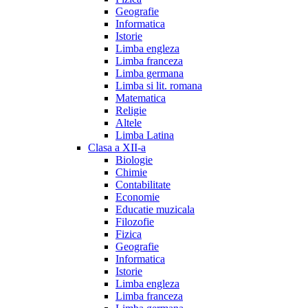
Geografie
Informatica
Istorie
Limba engleza
Limba franceza
Limba germana
Limba si lit. romana
Matematica
Religie
Altele
Limba Latina
Clasa a XII-a
Biologie
Chimie
Contabilitate
Economie
Educatie muzicala
Filozofie
Fizica
Geografie
Informatica
Istorie
Limba engleza
Limba franceza