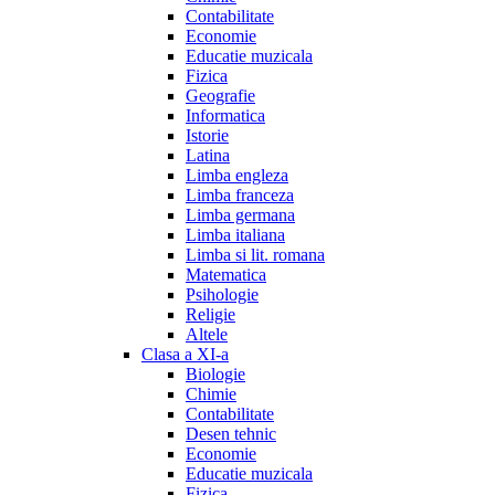
Contabilitate
Economie
Educatie muzicala
Fizica
Geografie
Informatica
Istorie
Latina
Limba engleza
Limba franceza
Limba germana
Limba italiana
Limba si lit. romana
Matematica
Psihologie
Religie
Altele
Clasa a XI-a
Biologie
Chimie
Contabilitate
Desen tehnic
Economie
Educatie muzicala
Fizica