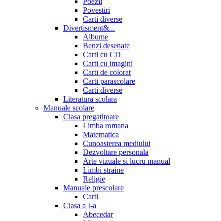
Poezii
Povestiri
Carti diverse
Divertisment&...
Albume
Benzi desenate
Carti cu CD
Carti cu imagini
Carti de colorat
Carti parascolare
Carti diverse
Literatura scolara
Manuale scolare
Clasa pregatitoare
Limba romana
Matematica
Cunoasterea mediului
Dezvoltare personala
Arte vizuale si lucru manual
Limbi straine
Religie
Manuale prescolare
Carti
Clasa a I-a
Abecedar