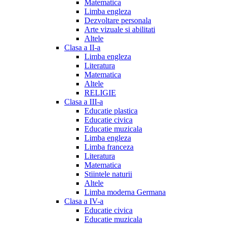
Matematica
Limba engleza
Dezvoltare personala
Arte vizuale si abilitati
Altele
Clasa a II-a
Limba engleza
Literatura
Matematica
Altele
RELIGIE
Clasa a III-a
Educatie plastica
Educatie civica
Educatie muzicala
Limba engleza
Limba franceza
Literatura
Matematica
Stiintele naturii
Altele
Limba moderna Germana
Clasa a IV-a
Educatie civica
Educatie muzicala