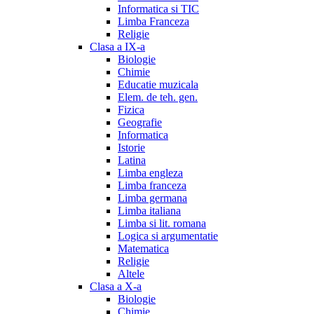
Informatica si TIC
Limba Franceza
Religie
Clasa a IX-a
Biologie
Chimie
Educatie muzicala
Elem. de teh. gen.
Fizica
Geografie
Informatica
Istorie
Latina
Limba engleza
Limba franceza
Limba germana
Limba italiana
Limba si lit. romana
Logica si argumentatie
Matematica
Religie
Altele
Clasa a X-a
Biologie
Chimie