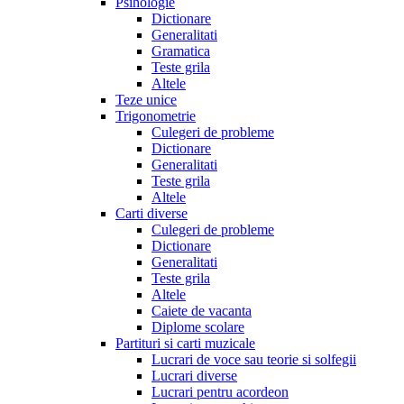
Psihologie
Dictionare
Generalitati
Gramatica
Teste grila
Altele
Teze unice
Trigonometrie
Culegeri de probleme
Dictionare
Generalitati
Teste grila
Altele
Carti diverse
Culegeri de probleme
Dictionare
Generalitati
Teste grila
Altele
Caiete de vacanta
Diplome scolare
Partituri si carti muzicale
Lucrari de voce sau teorie si solfegii
Lucrari diverse
Lucrari pentru acordeon