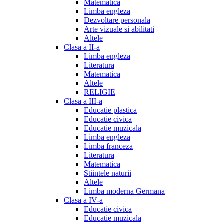
Matematica
Limba engleza
Dezvoltare personala
Arte vizuale si abilitati
Altele
Clasa a II-a
Limba engleza
Literatura
Matematica
Altele
RELIGIE
Clasa a III-a
Educatie plastica
Educatie civica
Educatie muzicala
Limba engleza
Limba franceza
Literatura
Matematica
Stiintele naturii
Altele
Limba moderna Germana
Clasa a IV-a
Educatie civica
Educatie muzicala