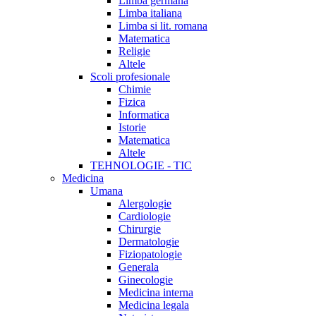
Limba germana
Limba italiana
Limba si lit. romana
Matematica
Religie
Altele
Scoli profesionale
Chimie
Fizica
Informatica
Istorie
Matematica
Altele
TEHNOLOGIE - TIC
Medicina
Umana
Alergologie
Cardiologie
Chirurgie
Dermatologie
Fiziopatologie
Generala
Ginecologie
Medicina interna
Medicina legala