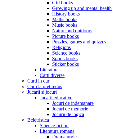
Gift books
Growing up and mental health
History books
Maths books
Music books
Nature and outdoors
Picture books
Puzzles, games and quizzes
Religions
Science books
Sports books
Sticker books
Literatura
Carti diverse
Carti in dar
Carti la pret redus
Jucarii si jocuri
Jucarii educative
Jocuri de indemanare
Jocuri de memorie
Jocurii de logica
Beletristica
Science fiction
Literatura romana
Dramaturgie