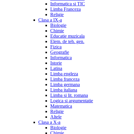
Informatica si TIC
Limba Franceza
Religie
Clasa a IX-a
Biologie
Chimie
Educatie muzicala
Elem. de teh. gen.
Fizica
Geografie
Informatica
Istorie
Latina
Limba engleza
Limba franceza
Limba germana
Limba italiana
Limba si lit. romana
Logica si argumentatie
Matematica
Religie
Altele
Clasa a X-a
Biologie
Chimie