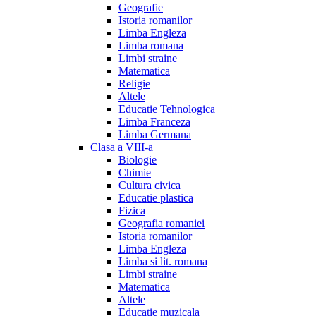
Geografie
Istoria romanilor
Limba Engleza
Limba romana
Limbi straine
Matematica
Religie
Altele
Educatie Tehnologica
Limba Franceza
Limba Germana
Clasa a VIII-a
Biologie
Chimie
Cultura civica
Educatie plastica
Fizica
Geografia romaniei
Istoria romanilor
Limba Engleza
Limba si lit. romana
Limbi straine
Matematica
Altele
Educatie muzicala