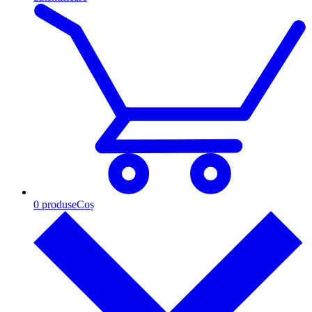
0
produse
Coș