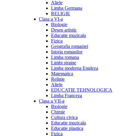
Altele
Limba Germana
RELIGIE
Clasa a VI-a
Biologie
Desen artistic
Educatie muzicala
Fizica
Geografia romaniei
Istoria romanilor
Limba romana
Limbi straine
Limba moderna Engleza
Matematica
Religie
Altele
EDUCATIE TEHNOLOGICA
Limba Franceza
Clasa a VII-a
Biologie
Chimie
Cultura civica
Educatie muzicala
Educatie plastica
Fizica