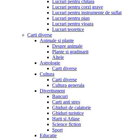
Lucrari pentru chitara
Lucrari pentru corzi grave
Lucrari pentru instrumente de suflat
Lucrari pentru pian
Lucrari pentru vioara
Lucrari teoretice
Carti diverse
Animale si plante
Despre animale
Plante si gradinarit
Altele
Astrologie
Carti diverse
Cultura
Carti diverse
Cultura generala
Divertisment
Bancuri
Carti anti stres
Ghiduri de calatorie
Ghiduri turistice
Harti si Atlase
Science fiction
Sport
Educatie