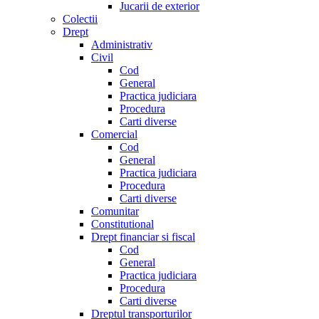
Jucarii de exterior
Colectii
Drept
Administrativ
Civil
Cod
General
Practica judiciara
Procedura
Carti diverse
Comercial
Cod
General
Practica judiciara
Procedura
Carti diverse
Comunitar
Constitutional
Drept financiar si fiscal
Cod
General
Practica judiciara
Procedura
Carti diverse
Dreptul transporturilor