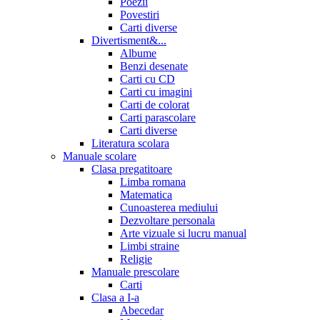
Poezii
Povestiri
Carti diverse
Divertisment&...
Albume
Benzi desenate
Carti cu CD
Carti cu imagini
Carti de colorat
Carti parascolare
Carti diverse
Literatura scolara
Manuale scolare
Clasa pregatitoare
Limba romana
Matematica
Cunoasterea mediului
Dezvoltare personala
Arte vizuale si lucru manual
Limbi straine
Religie
Manuale prescolare
Carti
Clasa a I-a
Abecedar