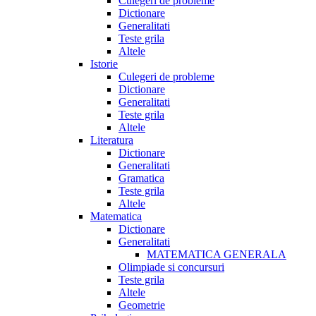
Culegeri de probleme
Dictionare
Generalitati
Teste grila
Altele
Istorie
Culegeri de probleme
Dictionare
Generalitati
Teste grila
Altele
Literatura
Dictionare
Generalitati
Gramatica
Teste grila
Altele
Matematica
Dictionare
Generalitati
MATEMATICA GENERALA
Olimpiade si concursuri
Teste grila
Altele
Geometrie