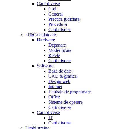
Carti diverse
Cod
General
Practica judiciara
Procedura
Carti diverse
IT&Calculatoare
Hardware
Depanare
Modernizare
Retele
Carti diverse
Software
Baze de date
CAD & grafica
Design web
Internet
Limbaje de programare
Office
Sisteme de operare
Carti diverse
Carti diverse
IT
Carti diverse
Limbi straine