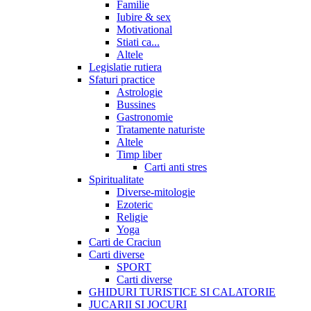
Familie
Iubire & sex
Motivational
Stiati ca...
Altele
Legislatie rutiera
Sfaturi practice
Astrologie
Bussines
Gastronomie
Tratamente naturiste
Altele
Timp liber
Carti anti stres
Spiritualitate
Diverse-mitologie
Ezoteric
Religie
Yoga
Carti de Craciun
Carti diverse
SPORT
Carti diverse
GHIDURI TURISTICE SI CALATORIE
JUCARII SI JOCURI