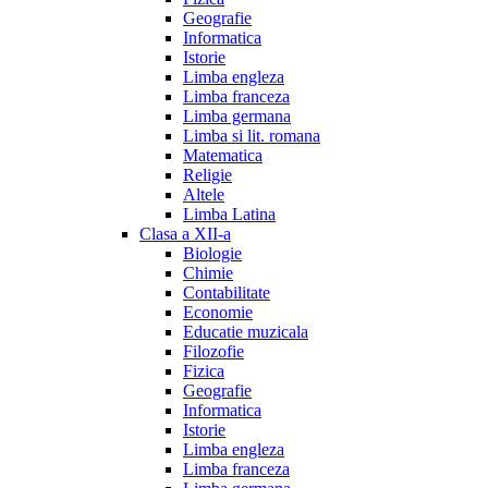
Geografie
Informatica
Istorie
Limba engleza
Limba franceza
Limba germana
Limba si lit. romana
Matematica
Religie
Altele
Limba Latina
Clasa a XII-a
Biologie
Chimie
Contabilitate
Economie
Educatie muzicala
Filozofie
Fizica
Geografie
Informatica
Istorie
Limba engleza
Limba franceza