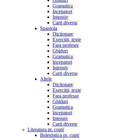
Ghiduri
Gramatica
Incepatori
Intensiv
Carti diverse
Spaniola
Dictionare
Exercitii, texte
Fara profesor
Ghiduri
Gramatica
Incepatori
Intensiv
Carti diverse
Altele
Dictionare
Exercitii, texte
Fara profesor
Ghiduri
Gramatica
Incepatori
Intensiv
Carti diverse
Literatura pt. copii
Beletristica pt. copii