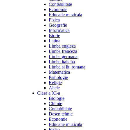
Contabilitate
Economie
Educatie muzicala
Fizica
Geografie
Informatica
Istorie
Latina
Limba engleza
Limba franceza
Limba germana
Limba italiana
Limba si lit. romana
Matematica
Psihologie
Religie
Altele
Clasa a XI-a
Biologie
Chimie
Contabilitate
Desen tehnic
Economie
Educatie muzicala
Fizica