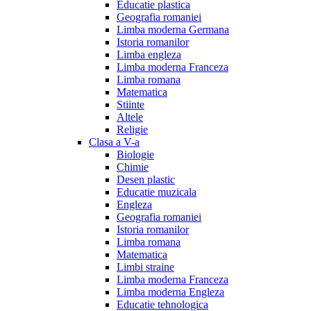
Educatie plastica
Geografia romaniei
Limba moderna Germana
Istoria romanilor
Limba engleza
Limba moderna Franceza
Limba romana
Matematica
Stiinte
Altele
Religie
Clasa a V-a
Biologie
Chimie
Desen plastic
Educatie muzicala
Engleza
Geografia romaniei
Istoria romanilor
Limba romana
Matematica
Limbi straine
Limba moderna Franceza
Limba moderna Engleza
Educatie tehnologica