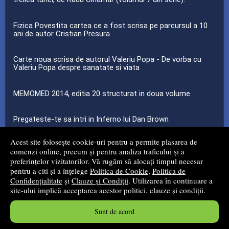
Fizica Povestita cartea ce a fost scrisa pe parcursul a 10
ani de autor Cristian Presura
Carte noua scrisa de autorul Valeriu Popa - De vorba cu
Valeriu Popa despre sanatate si viata
MEMOMED 2014, editia 20 structurat in doua volume
Pregateste-te sa intri in Inferno lui Dan Brown
Acest site folosește cookie-uri pentru a permite plasarea de
...toate știrile
comenzi online, precum și pentru analiza traficului și a
preferințelor vizitatorilor. Vă rugăm să alocați timpul necesar
pentru a citi și a înțelege
Politica de Cookie
,
Politica de
© 2008 - 2026
Mg Net Distribution Srl
Confidențialitate
și
Clauze și Condiții
. Utilizarea în continuare a
site-ului implică acceptarea acestor politici, clauze și condiții.
Magazin online
creat de
Vital Soft
Sunt de acord
Created in 0.0507 sec