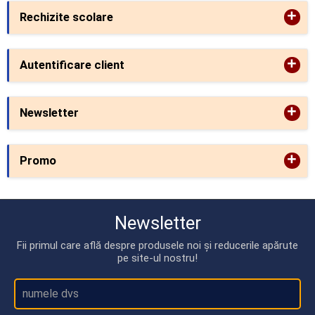
+
Rechizite scolare
+
Autentificare client
+
Newsletter
+
Promo
Newsletter
Fii primul care află despre produsele noi și reducerile apărute
pe site-ul nostru!