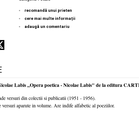
recomandă unui prieten
cere mai multe informații
adaugă un comentariu
E
Nicolae Labis „Opera poetica - Nicolae Labis" de la editura CAR
e versuri din colectii si publicatii (1951 - 1956).
versuri aparute in volume. Are indife alfabetic al poeziilor.