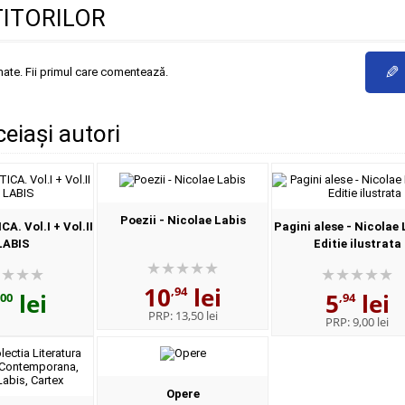
TITORILOR
✎
mate. Fii primul care comentează.
ceiași autori
Poezii - Nicolae Labis
. Vol.I + Vol.II
Pagini alese - Nicolae 
LABIS
Editie ilustrata
10
lei
,94
lei
5
lei
,00
,94
PRP:
13,50 lei
PRP:
9,00 lei
Opere