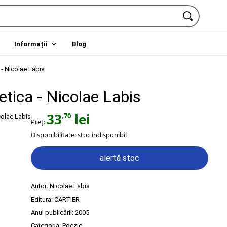
Informații
Blog
- Nicolae Labis
tica - Nicolae Labis
33
lei
,70
Preț:
Disponibilitate:
stoc indisponibil
alertă stoc
Autor:
Nicolae Labis
Editura:
CARTIER
Anul publicării:
2005
Categoria:
Poezie