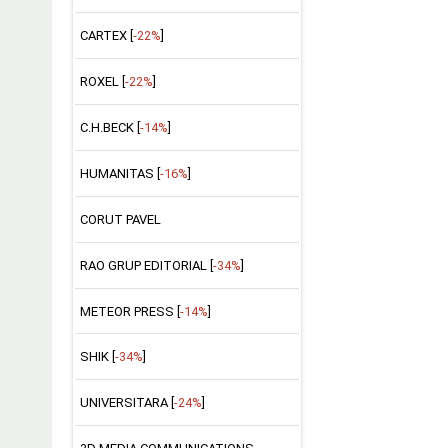
CARTEX [
-22%
]
ROXEL [
-22%
]
C.H.BECK [
-14%
]
HUMANITAS [
-16%
]
CORUT PAVEL
RAO GRUP EDITORIAL [
-34%
]
METEOR PRESS [
-14%
]
SHIK [
-34%
]
UNIVERSITARA [
-24%
]