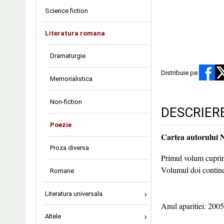
Science fiction
Literatura romana
Dramaturgie
Distribuie pe:
Memorialistica
Non-fiction
DESCRIER
Poezie
Cartea autorului 
Proza diversa
Primul volum cuprind
Volumul doi contine 
Romane
Literatura universala
Anul aparitiei: 2005
Altele