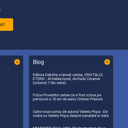
!
ez!
-
-
Blog
Editura Daksha a lansat cartea, CRISTALUL
ETERIC - Al treilea tunel, de Radu Cinamar
(volumul 7 din serie).
Fizica Povestita cartea ce a fost scrisa pe
parcursul a 10 ani de autor Cristian Presura
Carte noua scrisa de autorul Valeriu Popa - De
vorba cu Valeriu Popa despre sanatate si viata