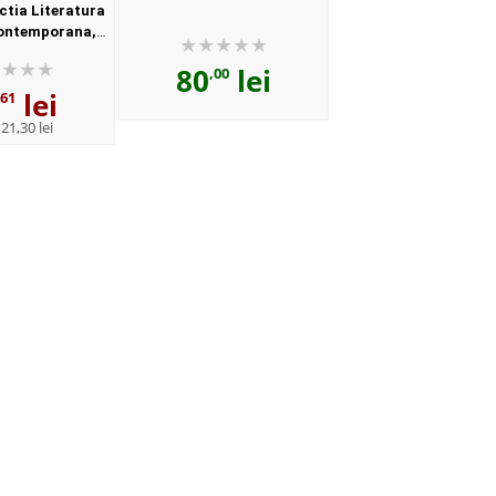
ctia Literatura
ontemporana,
abis, Cartex
80
lei
,00
lei
,61
:
21,30 lei