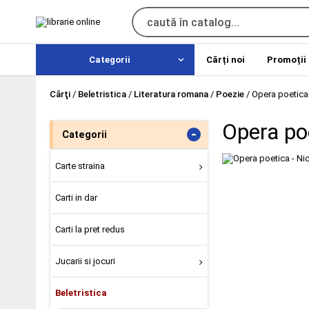
Categorii
Cărți noi
Promoții
Cărţi
/
Beletristica
/
Literatura romana
/
Poezie
/
Opera poetica 
Opera poe
-
Categorii
Carte straina
Carti in dar
Carti la pret redus
Jucarii si jocuri
Beletristica