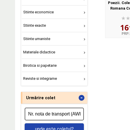
Poezii. Cole
Romana C
Stiinte economice
Nicolae L
16
Stiinte exacte
PRP
Stiinte umaniste
Materiale didactice
Birotica si papetarie
Reviste si integrame
-
Urmărire colet
unde este coletul?