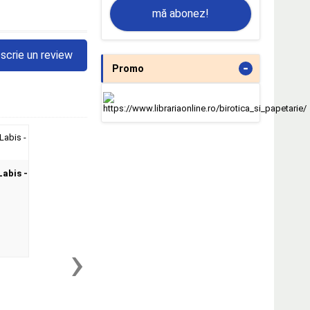
mă abonez!
scrie un review
-
Promo
Labis -
›