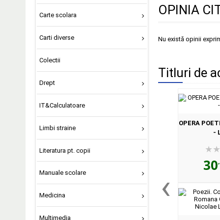
OPINIA CI
Carte scolara
Carti diverse
Nu există opinii expri
Colectii
Titluri de a
Drept
IT&Calculatoare
OPERA POETICA
Limbi straine
- 
Literatura pt. copii
30
‹
Manuale scolare
Medicina
Multimedia