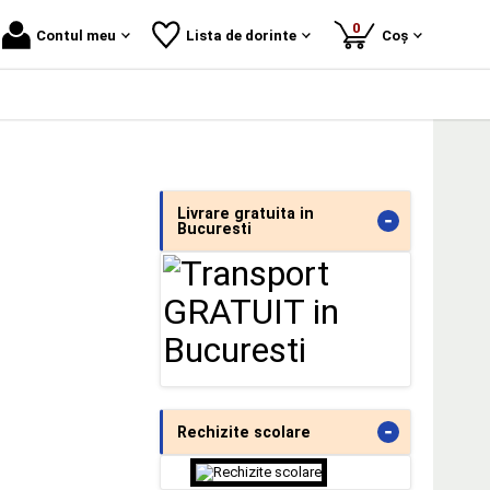
produse
0
Contul meu
Lista de dorinte
Coș
Livrare gratuita in
-
Bucuresti
-
Rechizite scolare