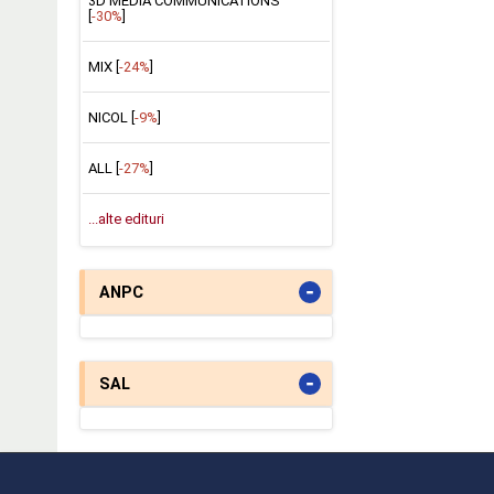
3D MEDIA COMMUNICATIONS
[
-30%
]
MIX [
-24%
]
NICOL [
-9%
]
ALL [
-27%
]
...alte edituri
-
ANPC
-
SAL