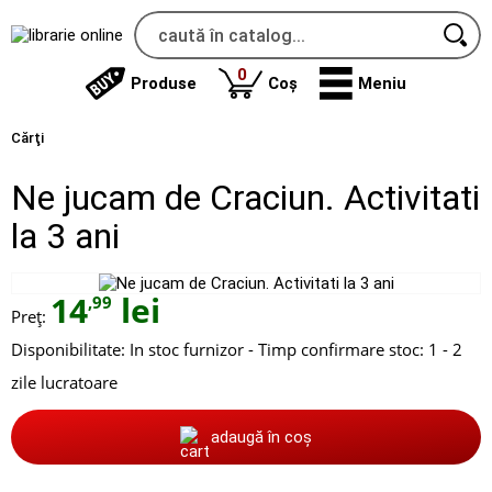
produse
0
Produse
Coș
Meniu
Cărţi
Ne jucam de Craciun. Activitati
la 3 ani
14
lei
,99
Preț:
Disponibilitate:
In stoc furnizor - Timp confirmare stoc: 1 - 2
zile lucratoare
adaugă în coș