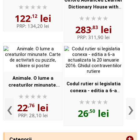
Oxford Advanced Learner
English (Format
Dictionary House with
Paperback)
new iSpeaker iWriter on
122
lei
,12
DVD and online. New 9th
PRP:
134,20 lei
283
lei
,83
Edition - Format,
Paperbac...
PRP:
311,90 lei
Animale. O lume a
Codul rutier si legislatia
creaturilor minunate.
conexa - editia a 6-a
Carte de activitati cu
actualizata la 20 ianuarie
puzzle, stikere si poster
‹
›
22
lei
2016. Ghidul
,76
26
lei
,50
contraventiilor rutiere
PRP:
28,10 lei
+
Categorii