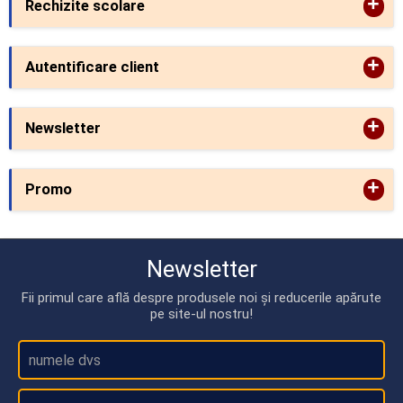
+
Rechizite scolare
+
Autentificare client
+
Newsletter
+
Promo
Newsletter
Fii primul care află despre produsele noi și reducerile apărute
pe site-ul nostru!