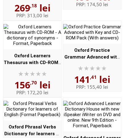
PRP:
174,50 lei
269
lei
,18
Institutului de
Lingvistica,,...
PRP:
313,00 lei
Oxford Practice
Oxford Learners
Grammar Advanced with
Thesaurus with CD-ROM -
Key and CD-ROM Pack
A dictionary of synonyms
(With answers)
141
lei
- Format, Paperback
,41
156
lei
,70
PRP:
155,40 lei
PRP:
172,20 lei
Oxford Phrasal Verbs
Dictionary for learners of