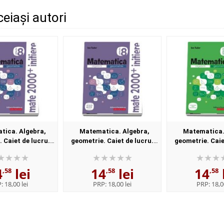
ceiași autori
tica. Algebra,
Matematica. Algebra,
Matematica.
 Caiet de lucru.
geometrie. Caiet de lucru.
geometrie. Caie
a. Initiere. Partea
Clasa a VIII-a. Initiere. Partea
Clasa a VII-a. Ini
vizat M. E. N.)
a II-a (Avizat M. E. N.)
a II-a (Avizat 
4
lei
14
lei
14
,58
,58
,58
P:
18,00 lei
PRP:
18,00 lei
PRP:
18,0