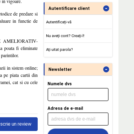
 in vigoare.
-
Autentificare client
etodice de predare si
aluare in functie de
Autentificați-vă
Nu aveți cont? Creați-l!
ATARE AMELIORATIV-
 poata fi eliminate
Ați uitat parola?
parintilor.
arii in sistem online;
-
Newsletter
 pe piata cartii din
ramei, cat si cu cele
Numele dvs
Adresa de e-mail
scrie un review