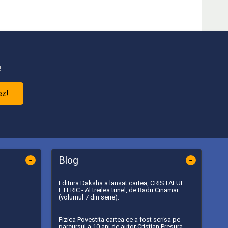
!
ez!
-
-
Blog
Editura Daksha a lansat cartea, CRISTALUL
ETERIC - Al treilea tunel, de Radu Cinamar
(volumul 7 din serie).
Fizica Povestita cartea ce a fost scrisa pe
parcursul a 10 ani de autor Cristian Presura