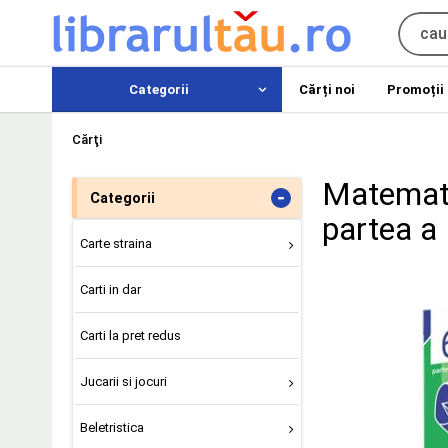
Categorii
Cărți noi
Promoții
Cărţi
Matemati
-
Categorii
partea a 
Carte straina
Carti in dar
Carti la pret redus
Jucarii si jocuri
Beletristica