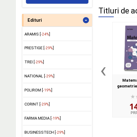
Titluri de a
-
Edituri
ARAMIS [
-24%
]
PRESTIGE [
-29%
]
‹
TREI [
-29%
]
NATIONAL [
-29%
]
Matema
geometrie.
POLIROM [
-19%
]
Clasa a VIII-
a II-a (A
1
CORINT [
-29%
]
PR
FARMA MEDIA [
-19%
]
BUSINESSTECH [
-29%
]