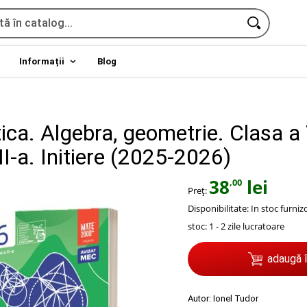
Informații
Blog
ca. Algebra, geometrie. Clasa a 
II-a. Initiere (2025-2026)
38
lei
,00
Preț:
Disponibilitate:
In stoc furniz
stoc: 1 - 2 zile lucratoare
adaugă 
Autor:
Ionel Tudor