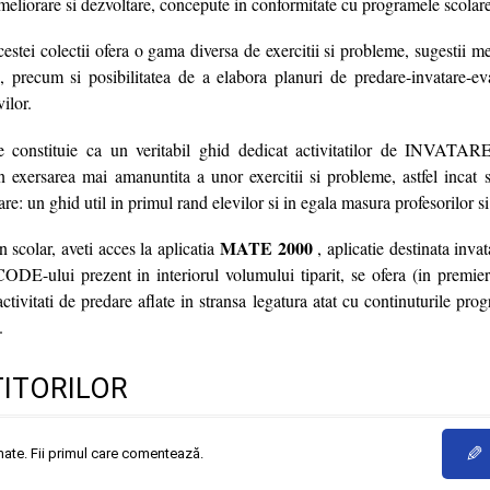
 ameliorare si dezvoltare, concepute in conformitate cu programele scolare
acestei colectii ofera o gama diversa de exercitii si probleme, sugestii m
ta, precum si posibilitatea de a elabora planuri de predare-invatare-ev
vilor.
se constituie ca un veritabil ghid dedicat activitatilor de INV
ersarea mai amanuntita a unor exercitii si probleme, astfel incat sa
tare: un ghid util in primul rand elevilor si in egala masura profesorilor si 
MATE 2000
 scolar, aveti acces la aplicatia
, aplicatie destinata invat
DE-ului prezent in interiorul volumului tiparit, se ofera (in premiera
tivitati de predare aflate in stransa legatura atat cu continuturile prog
.
TITORILOR
✎
mate. Fii primul care comentează.