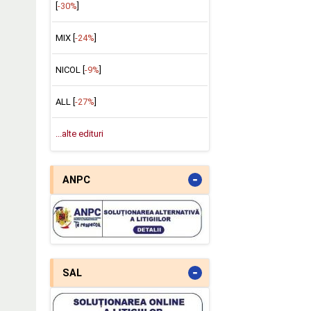
[
-30%
]
MIX [
-24%
]
NICOL [
-9%
]
ALL [
-27%
]
...alte edituri
-
ANPC
-
SAL