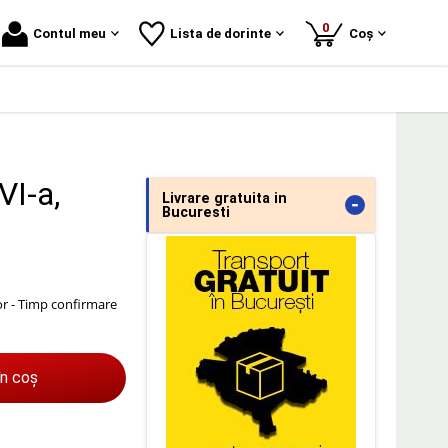
produse
0
Contul meu
Lista de dorinte
Coș
VI-a,
Livrare gratuita in
-
Bucuresti
or - Timp confirmare
în coș