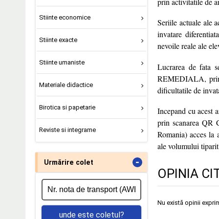
prin activitatile de
Stiinte economice
Seriile actuale ale 
invatare diferentia
Stiinte exacte
nevoile reale ale ele
Stiinte umaniste
Lucrarea de fata 
REMEDIALA, prin ex
Materiale didactice
dificultatile de inva
Birotica si papetarie
Incepand cu acest an
prin scanarea QR CO
Reviste si integrame
Romania) acces la ac
ale volumului tiparit
-
Urmărire colet
OPINIA CI
Nu există opinii expri
unde este coletul?