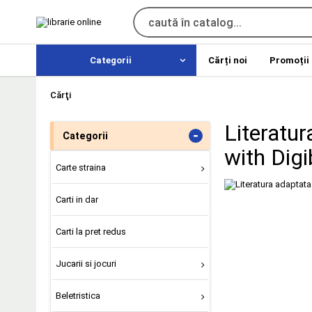
Categorii
Cărți noi
Promoții
Cărţi
Literatur
-
Categorii
with Dig
Carte straina
Carti in dar
Carti la pret redus
Jucarii si jocuri
Beletristica