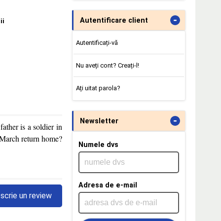
-
Autentificare client
ii
Autentificați-vă
Nu aveți cont? Creați-l!
Ați uitat parola?
-
Newsletter
ather is a soldier in
. March return home?
Numele dvs
Adresa de e-mail
scrie un review