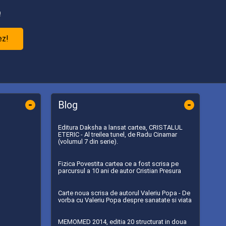
!
ez!
-
-
Blog
Editura Daksha a lansat cartea, CRISTALUL
ETERIC - Al treilea tunel, de Radu Cinamar
(volumul 7 din serie).
Fizica Povestita cartea ce a fost scrisa pe
parcursul a 10 ani de autor Cristian Presura
Carte noua scrisa de autorul Valeriu Popa - De
vorba cu Valeriu Popa despre sanatate si viata
MEMOMED 2014, editia 20 structurat in doua