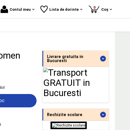
produse
0
Contul meu
Lista de dorinte
Coș
 Women
Livrare gratuita in
-
Bucuresti
bil
toc
-
Rechizite scolare
G