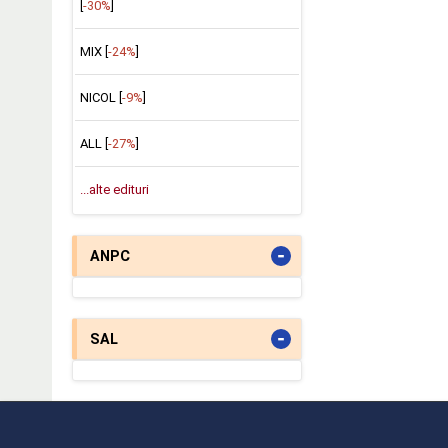
[
-30%
]
MIX [
-24%
]
NICOL [
-9%
]
ALL [
-27%
]
...alte edituri
-
ANPC
-
SAL