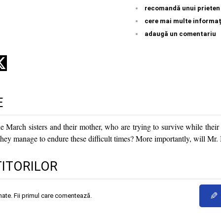
recomandă unui prieten
cere mai multe informaț
adaugă un comentariu
E
e March sisters and their mother, who are trying to survive while their f
 they manage to endure these difficult times? More importantly, will Mr
TITORILOR
✎
mate. Fii primul care comentează.