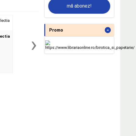
mă abonez!
-
Promo
›
ectia