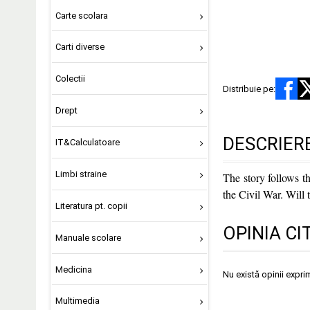
Carte scolara
Carti diverse
Colectii
Distribuie pe:
Drept
DESCRIER
IT&Calculatoare
Limbi straine
The story follows th
the Civil War. Will
Literatura pt. copii
OPINIA CI
Manuale scolare
Medicina
Nu există opinii expri
Multimedia