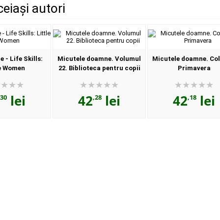
ceiași autori
 - Life Skills:
Micutele doamne. Volumul
Micutele doamne. Col
le Women
22. Biblioteca pentru copii
Primavera
lei
42
lei
42
lei
,30
,28
,18