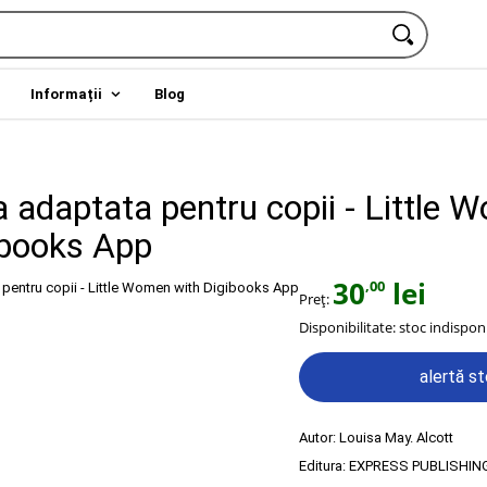
Informații
Blog
a adaptata pentru copii - Little
ibooks App
30
lei
,00
Preț:
Disponibilitate:
stoc indisponi
alertă s
Autor:
Louisa May. Alcott
Editura:
EXPRESS PUBLISHIN