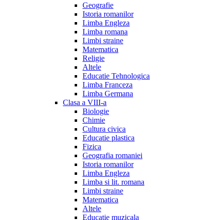
Geografie
Istoria romanilor
Limba Engleza
Limba romana
Limbi straine
Matematica
Religie
Altele
Educatie Tehnologica
Limba Franceza
Limba Germana
Clasa a VIII-a
Biologie
Chimie
Cultura civica
Educatie plastica
Fizica
Geografia romaniei
Istoria romanilor
Limba Engleza
Limba si lit. romana
Limbi straine
Matematica
Altele
Educatie muzicala