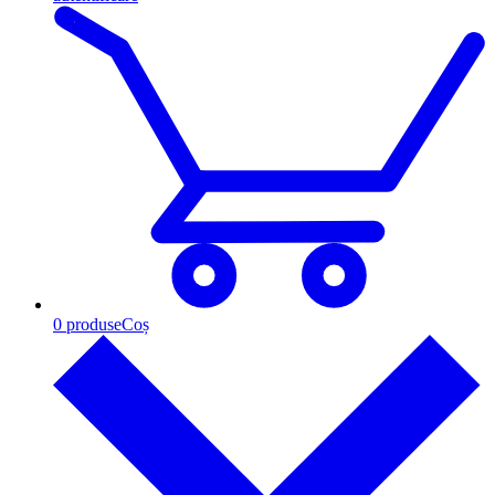
0
produse
Coș