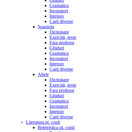
Ghiduri
Gramatica
Incepatori
Intensiv
Carti diverse
Spaniola
Dictionare
Exercitii, texte
Fara profesor
Ghiduri
Gramatica
Incepatori
Intensiv
Carti diverse
Altele
Dictionare
Exercitii, texte
Fara profesor
Ghiduri
Gramatica
Incepatori
Intensiv
Carti diverse
Literatura pt. copii
Beletristica pt. copii