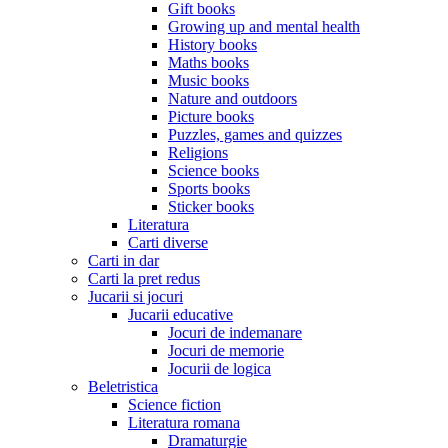
Gift books
Growing up and mental health
History books
Maths books
Music books
Nature and outdoors
Picture books
Puzzles, games and quizzes
Religions
Science books
Sports books
Sticker books
Literatura
Carti diverse
Carti in dar
Carti la pret redus
Jucarii si jocuri
Jucarii educative
Jocuri de indemanare
Jocuri de memorie
Jocurii de logica
Beletristica
Science fiction
Literatura romana
Dramaturgie