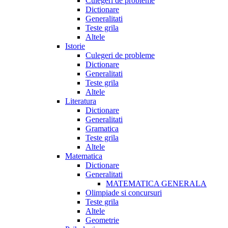
Culegeri de probleme
Dictionare
Generalitati
Teste grila
Altele
Istorie
Culegeri de probleme
Dictionare
Generalitati
Teste grila
Altele
Literatura
Dictionare
Generalitati
Gramatica
Teste grila
Altele
Matematica
Dictionare
Generalitati
MATEMATICA GENERALA
Olimpiade si concursuri
Teste grila
Altele
Geometrie