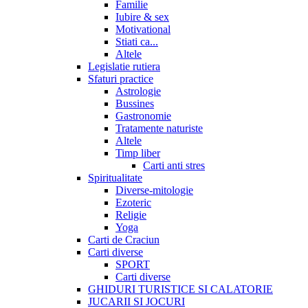
Familie
Iubire & sex
Motivational
Stiati ca...
Altele
Legislatie rutiera
Sfaturi practice
Astrologie
Bussines
Gastronomie
Tratamente naturiste
Altele
Timp liber
Carti anti stres
Spiritualitate
Diverse-mitologie
Ezoteric
Religie
Yoga
Carti de Craciun
Carti diverse
SPORT
Carti diverse
GHIDURI TURISTICE SI CALATORIE
JUCARII SI JOCURI