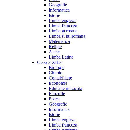
Geografie
Informatica
Istorie
Limba engleza
Limba franceza
Limba germana
Limba si lit. romana
Matematica
Religie
Altele
Limba Latina
Clasa a XII-a
Biologie
Chimie
Contabilitate
Economie
Educatie muzicala
Filozofie
Fizica
Geografie
Informatica
Istorie
Limba engleza
Limba franceza