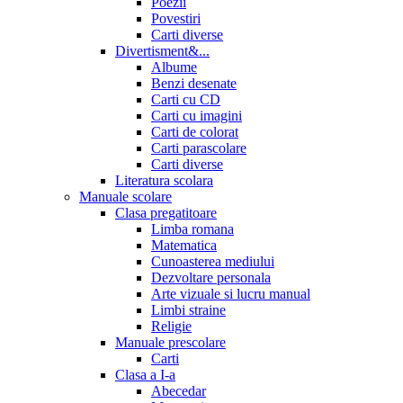
Poezii
Povestiri
Carti diverse
Divertisment&...
Albume
Benzi desenate
Carti cu CD
Carti cu imagini
Carti de colorat
Carti parascolare
Carti diverse
Literatura scolara
Manuale scolare
Clasa pregatitoare
Limba romana
Matematica
Cunoasterea mediului
Dezvoltare personala
Arte vizuale si lucru manual
Limbi straine
Religie
Manuale prescolare
Carti
Clasa a I-a
Abecedar