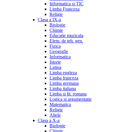
Informatica si TIC
Limba Franceza
Religie
Clasa a IX-a
Biologie
Chimie
Educatie muzicala
Elem. de teh. gen.
Fizica
Geografie
Informatica
Istorie
Latina
Limba engleza
Limba franceza
Limba germana
Limba italiana
Limba si lit. romana
Logica si argumentatie
Matematica
Religie
Altele
Clasa a X-a
Biologie
Chimie