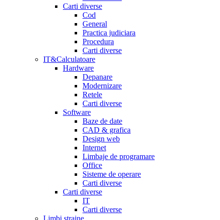
Carti diverse
Cod
General
Practica judiciara
Procedura
Carti diverse
IT&Calculatoare
Hardware
Depanare
Modernizare
Retele
Carti diverse
Software
Baze de date
CAD & grafica
Design web
Internet
Limbaje de programare
Office
Sisteme de operare
Carti diverse
Carti diverse
IT
Carti diverse
Limbi straine