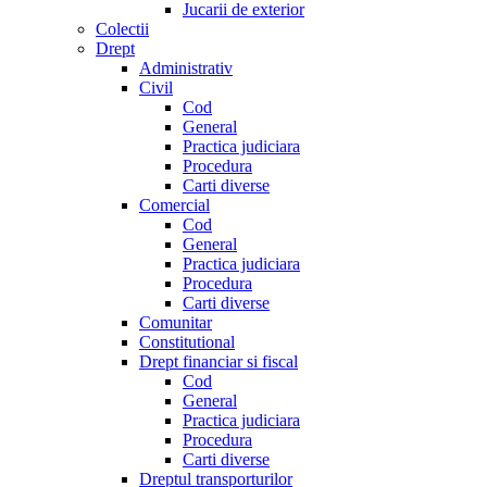
Jucarii de exterior
Colectii
Drept
Administrativ
Civil
Cod
General
Practica judiciara
Procedura
Carti diverse
Comercial
Cod
General
Practica judiciara
Procedura
Carti diverse
Comunitar
Constitutional
Drept financiar si fiscal
Cod
General
Practica judiciara
Procedura
Carti diverse
Dreptul transporturilor