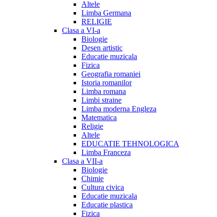
Altele
Limba Germana
RELIGIE
Clasa a VI-a
Biologie
Desen artistic
Educatie muzicala
Fizica
Geografia romaniei
Istoria romanilor
Limba romana
Limbi straine
Limba moderna Engleza
Matematica
Religie
Altele
EDUCATIE TEHNOLOGICA
Limba Franceza
Clasa a VII-a
Biologie
Chimie
Cultura civica
Educatie muzicala
Educatie plastica
Fizica