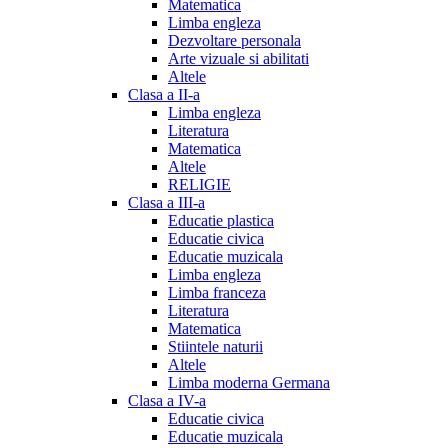
Matematica
Limba engleza
Dezvoltare personala
Arte vizuale si abilitati
Altele
Clasa a II-a
Limba engleza
Literatura
Matematica
Altele
RELIGIE
Clasa a III-a
Educatie plastica
Educatie civica
Educatie muzicala
Limba engleza
Limba franceza
Literatura
Matematica
Stiintele naturii
Altele
Limba moderna Germana
Clasa a IV-a
Educatie civica
Educatie muzicala