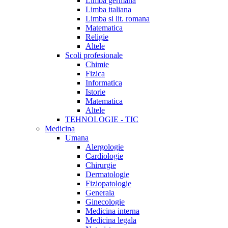
Limba germana
Limba italiana
Limba si lit. romana
Matematica
Religie
Altele
Scoli profesionale
Chimie
Fizica
Informatica
Istorie
Matematica
Altele
TEHNOLOGIE - TIC
Medicina
Umana
Alergologie
Cardiologie
Chirurgie
Dermatologie
Fiziopatologie
Generala
Ginecologie
Medicina interna
Medicina legala