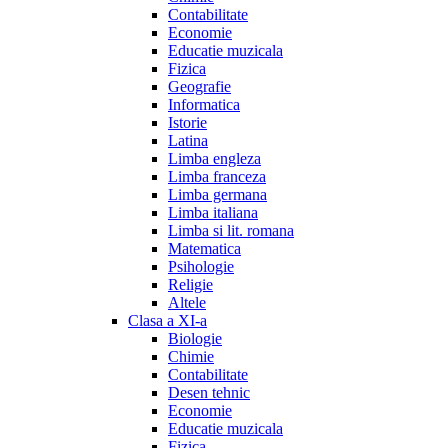
Contabilitate
Economie
Educatie muzicala
Fizica
Geografie
Informatica
Istorie
Latina
Limba engleza
Limba franceza
Limba germana
Limba italiana
Limba si lit. romana
Matematica
Psihologie
Religie
Altele
Clasa a XI-a
Biologie
Chimie
Contabilitate
Desen tehnic
Economie
Educatie muzicala
Fizica