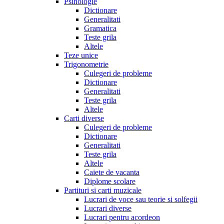
Psihologie
Dictionare
Generalitati
Gramatica
Teste grila
Altele
Teze unice
Trigonometrie
Culegeri de probleme
Dictionare
Generalitati
Teste grila
Altele
Carti diverse
Culegeri de probleme
Dictionare
Generalitati
Teste grila
Altele
Caiete de vacanta
Diplome scolare
Partituri si carti muzicale
Lucrari de voce sau teorie si solfegii
Lucrari diverse
Lucrari pentru acordeon