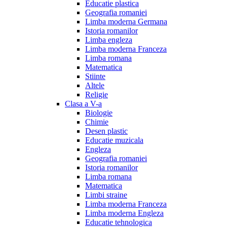
Educatie plastica
Geografia romaniei
Limba moderna Germana
Istoria romanilor
Limba engleza
Limba moderna Franceza
Limba romana
Matematica
Stiinte
Altele
Religie
Clasa a V-a
Biologie
Chimie
Desen plastic
Educatie muzicala
Engleza
Geografia romaniei
Istoria romanilor
Limba romana
Matematica
Limbi straine
Limba moderna Franceza
Limba moderna Engleza
Educatie tehnologica