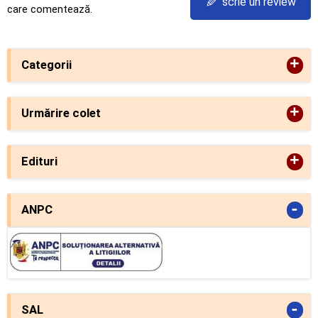
✎
scrie un review
care comentează.
+
Categorii
+
Urmărire colet
+
Edituri
-
ANPC
-
SAL