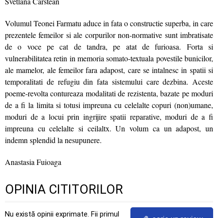
Svetlana Carstean
Volumul Teonei Farmatu aduce in fata o constructie superba, in care
prezentele femeilor si ale corpurilor non-normative sunt imbratisate
de o voce pe cat de tandra, pe atat de furioasa. Forta si
vulnerabilitatea retin in memoria somato-textuala povestile bunicilor,
ale mamelor, ale femeilor fara adapost, care se intalnesc in spatii si
temporalitati de refugiu din fata sistemului care dezbina. Aceste
poeme-revolta contureaza modalitati de rezistenta, bazate pe moduri
de a fi la limita si totusi impreuna cu celelalte copuri (non)umane,
moduri de a locui prin ingrijire spatii reparative, moduri de a fi
impreuna cu celelalte si ceilaltx. Un volum ca un adapost, un
indemn splendid la nesupunere.
Anastasia Fuioaga
OPINIA CITITORILOR
Nu există opinii exprimate. Fii primul