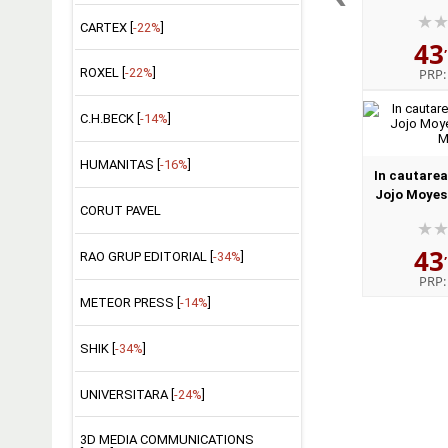
din limba e
Danie
CARTEX [
-22%
]
43
PRP
ROXEL [
-22%
]
C.H.BECK [
-14%
]
HUMANITAS [
-16%
]
In cautarea
Jojo Moyes 
CORUT PAVEL
M
43
RAO GRUP EDITORIAL [
-34%
]
PRP
METEOR PRESS [
-14%
]
SHIK [
-34%
]
UNIVERSITARA [
-24%
]
3D MEDIA COMMUNICATIONS