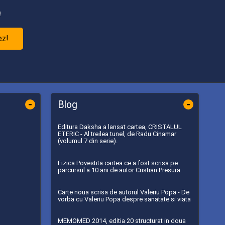
!
ez!
-
-
Blog
Editura Daksha a lansat cartea, CRISTALUL
ETERIC - Al treilea tunel, de Radu Cinamar
(volumul 7 din serie).
Fizica Povestita cartea ce a fost scrisa pe
parcursul a 10 ani de autor Cristian Presura
Carte noua scrisa de autorul Valeriu Popa - De
vorba cu Valeriu Popa despre sanatate si viata
MEMOMED 2014, editia 20 structurat in doua