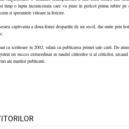
si timp o lupta incrancenata care va pune in pericol prima iubire pe 
ecum si sperantele viitoare la fericire.
povestea captivanta a doua femei despartite de un secol, dar unite prin hot
c.
at ca scriitoare in 2002, odata cu publicarea primei sale carti. De atun
strat un succes extraordinar in randul cititorilor si al criticilor, urcan
ruri ale marilor publicatii.
TITORILOR