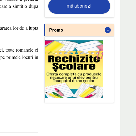
care a simtit-o dupa
mă abonez!
ararea lor de a lupta
-
Promo
ci, toate romanele ei
d pe primele locuri in