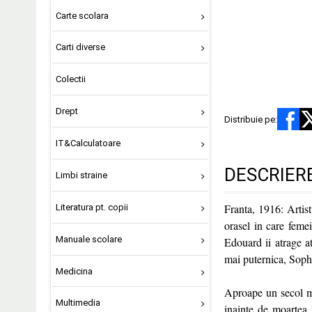
Carte scolara
Carti diverse
Colectii
Drept
Distribuie pe:
IT&Calculatoare
DESCRIER
Limbi straine
Franta, 1916: Artis
Literatura pt. copii
orasel in care feme
Manuale scolare
Edouard ii atrage a
mai puternica, Sophie
Medicina
Aproape un secol mai
Multimedia
inainte de moartea l