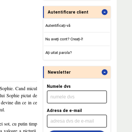
-
Autentificare client
Autentificați-vă
Nu aveți cont? Creați-l!
Ați uitat parola?
-
Newsletter
Numele dvs
, Sophie. Cand micul
lui Sophie pictat de
 devine din ce in ce
ul.
Adresa de e-mail
ei sot, cu putin timp
a valoare a picturii,