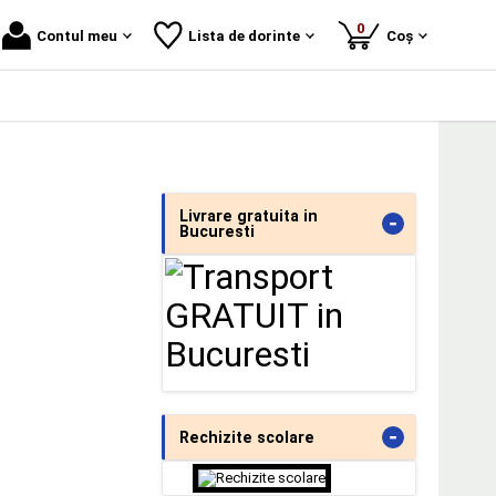
produse
0
Contul meu
Lista de dorinte
Coș
Livrare gratuita in
-
Bucuresti
-
Rechizite scolare