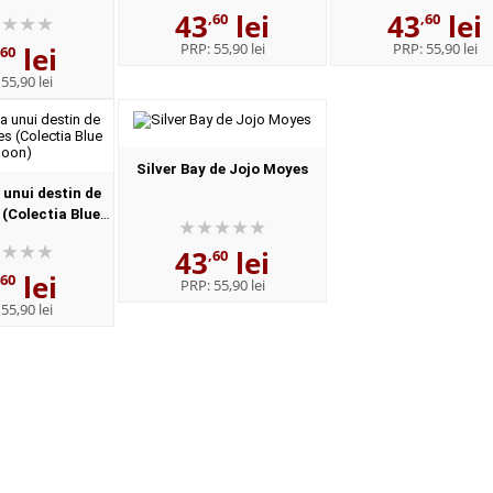
ngleza si note
43
lei
43
lei
,60
,60
la Truita
PRP:
55,90 lei
PRP:
55,90 lei
lei
,60
:
55,90 lei
Silver Bay de Jojo Moyes
 unui destin de
(Colectia Blue
oon)
43
lei
,60
lei
,60
PRP:
55,90 lei
:
55,90 lei