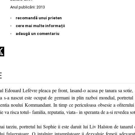
Anul publicării:
2013
recomandă unui prieten
cere mai multe informații
adaugă un comentariu
E
tul Edouard Lefèvre pleaca pe front, lasand-o acasa pe tanara sa sotie
ia s-a nascut este ocupat de germani in plin razboi mondial, portretul 
tentia noului Kommandant. In timp ce periculoasa obsesie a ofiterului
 va risca totul– familia, reputatia, viata– in speranta de a-si revedea sot
 tarziu, portretul lui Sophie ii este daruit lui Liv Halston de tanarul 
ui fulgeratoare. O intalnire intamplatoare ii dezvaluie femeii adevarat