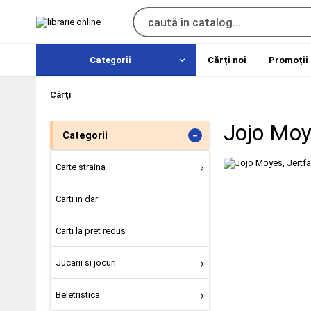
Categorii
Cărți noi
Promoții
Cărţi
Jojo Moye
-
Categorii
Carte straina
Carti in dar
Carti la pret redus
Jucarii si jocuri
Beletristica