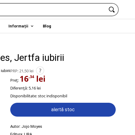
Informații
Blog
s, Jertfa iubirii
?
PRP:
21,50 lei
16
lei
,34
Preț:
Diferență: 5,16 lei
Disponibilitate:
stoc indisponibil
alertă stoc
Autor:
Jojo Moyes
Editura:
LIRA