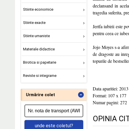
declansand in acela
Stiinte economice
tragedia suferita, pr
Stiinte exacte
Jertfa iubirii este 
pentru ceea ce iubes
Stiinte umaniste
Jojo Moyes s-a afirm
Materiale didactice
de dragoste au inregi
topurile de bestselle
Birotica si papetarie
Reviste si integrame
Data aparitiei: 2013
-
Urmărire colet
Format: 107 x 177
Numar pagini: 272
OPINIA CI
unde este coletul?