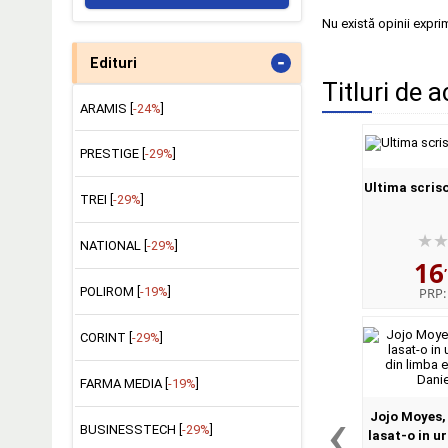
Nu există opinii expri
-
Edituri
Titluri de a
ARAMIS [
-24%
]
PRESTIGE [
-29%
]
Ultima scris
TREI [
-29%
]
NATIONAL [
-29%
]
16
POLIROM [
-19%
]
PRP
CORINT [
-29%
]
FARMA MEDIA [
-19%
]
‹
Jojo Moyes, 
BUSINESSTECH [
-29%
]
lasat-o in u