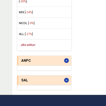
[
-30%
]
MIX [
-24%
]
NICOL [
-9%
]
ALL [
-27%
]
...alte edituri
-
ANPC
-
SAL