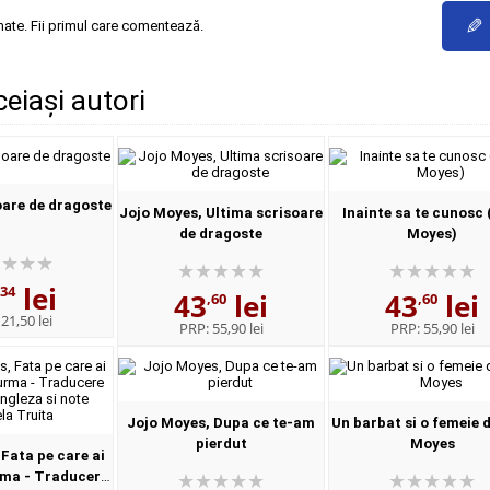
✎
mate. Fii primul care comentează.
ceiași autori
oare de dragoste
Jojo Moyes, Ultima scrisoare
Inainte sa te cunosc 
de dragoste
Moyes)
lei
,34
43
lei
43
lei
,60
,60
:
21,50 lei
PRP:
55,90 lei
PRP:
55,90 lei
Jojo Moyes, Dupa ce te-am
Un barbat si o femeie 
pierdut
Moyes
Fata pe care ai
rma - Traducere