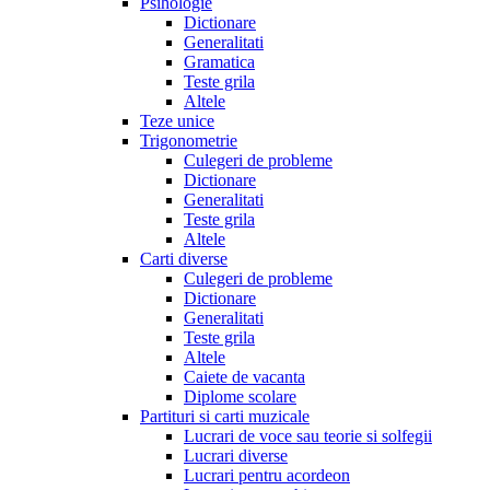
Psihologie
Dictionare
Generalitati
Gramatica
Teste grila
Altele
Teze unice
Trigonometrie
Culegeri de probleme
Dictionare
Generalitati
Teste grila
Altele
Carti diverse
Culegeri de probleme
Dictionare
Generalitati
Teste grila
Altele
Caiete de vacanta
Diplome scolare
Partituri si carti muzicale
Lucrari de voce sau teorie si solfegii
Lucrari diverse
Lucrari pentru acordeon