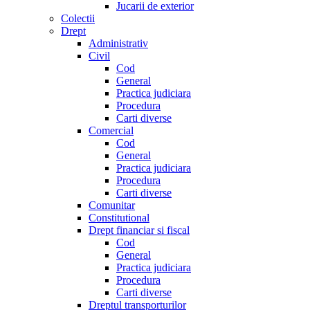
Jucarii de exterior
Colectii
Drept
Administrativ
Civil
Cod
General
Practica judiciara
Procedura
Carti diverse
Comercial
Cod
General
Practica judiciara
Procedura
Carti diverse
Comunitar
Constitutional
Drept financiar si fiscal
Cod
General
Practica judiciara
Procedura
Carti diverse
Dreptul transporturilor