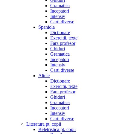
Ghiduri
Gramatica
Incepatori
Intensiv
Carti diverse
Spaniola
Dictionare
Exercitii, texte
Fara profesor
Ghiduri
Gramatica
Incepatori
Intensiv
Carti diverse
Altele
Dictionare
Exercitii, texte
Fara profesor
Ghiduri
Gramatica
Incepatori
Intensiv
Carti diverse
Literatura pt. copii
Beletristica pt. copii