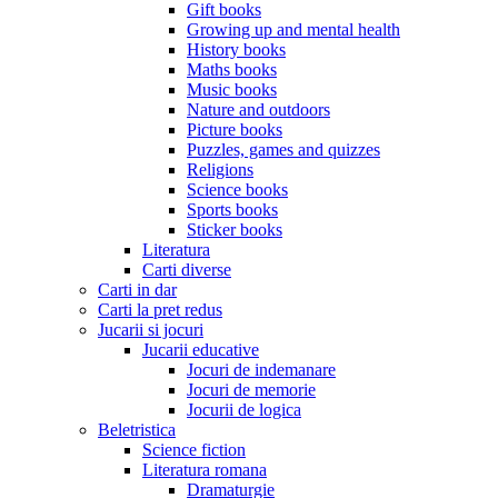
Gift books
Growing up and mental health
History books
Maths books
Music books
Nature and outdoors
Picture books
Puzzles, games and quizzes
Religions
Science books
Sports books
Sticker books
Literatura
Carti diverse
Carti in dar
Carti la pret redus
Jucarii si jocuri
Jucarii educative
Jocuri de indemanare
Jocuri de memorie
Jocurii de logica
Beletristica
Science fiction
Literatura romana
Dramaturgie