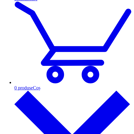
0
produse
Coș