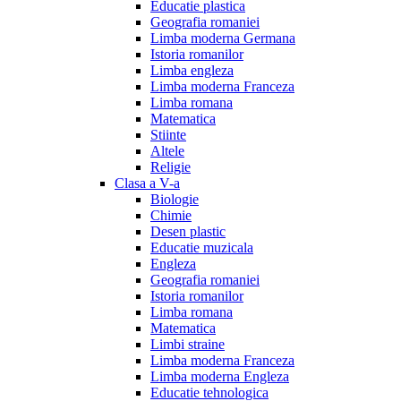
Educatie plastica
Geografia romaniei
Limba moderna Germana
Istoria romanilor
Limba engleza
Limba moderna Franceza
Limba romana
Matematica
Stiinte
Altele
Religie
Clasa a V-a
Biologie
Chimie
Desen plastic
Educatie muzicala
Engleza
Geografia romaniei
Istoria romanilor
Limba romana
Matematica
Limbi straine
Limba moderna Franceza
Limba moderna Engleza
Educatie tehnologica