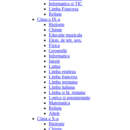
Informatica si TIC
Limba Franceza
Religie
Clasa a IX-a
Biologie
Chimie
Educatie muzicala
Elem. de teh. gen.
Fizica
Geografie
Informatica
Istorie
Latina
Limba engleza
Limba franceza
Limba germana
Limba italiana
Limba si lit. romana
Logica si argumentatie
Matematica
Religie
Altele
Clasa a X-a
Biologie
Chimie