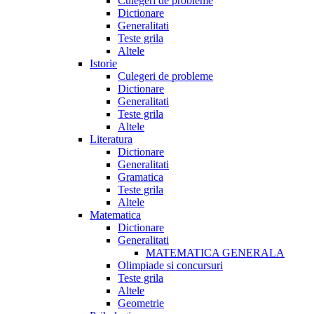
Culegeri de probleme
Dictionare
Generalitati
Teste grila
Altele
Istorie
Culegeri de probleme
Dictionare
Generalitati
Teste grila
Altele
Literatura
Dictionare
Generalitati
Gramatica
Teste grila
Altele
Matematica
Dictionare
Generalitati
MATEMATICA GENERALA
Olimpiade si concursuri
Teste grila
Altele
Geometrie