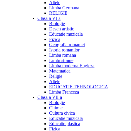
Altele
Limba Germana
RELIGIE
Clasa a VI-a
Biologie
Desen artistic
Educatie muzicala
Fizica
Geografia romaniei
Istoria romanilor
Limba romana
Limbi straine
Limba moderna Engleza
Matematica
Religie
Altele
EDUCATIE TEHNOLOGICA
Limba Franceza
Clasa a VII-a
Biologie
Chimie
Cultura civica
Educatie muzicala
Educatie plastica
Fizica