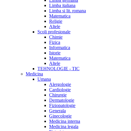
Limba germana
Limba italiana
Limba si lit. romana
Matematica
Religie
Altele
Scoli profesionale
Chimie
Fizica
Informatica
Istorie
Matematica
Altele
TEHNOLOGIE - TIC
Medicina
Umana
Alergologie
Cardiologie
Chirurgie
Dermatologie
Fiziopatologie
Generala
Ginecologie
Medicina interna
Medicina legala