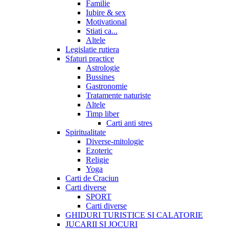
Familie
Iubire & sex
Motivational
Stiati ca...
Altele
Legislatie rutiera
Sfaturi practice
Astrologie
Bussines
Gastronomie
Tratamente naturiste
Altele
Timp liber
Carti anti stres
Spiritualitate
Diverse-mitologie
Ezoteric
Religie
Yoga
Carti de Craciun
Carti diverse
SPORT
Carti diverse
GHIDURI TURISTICE SI CALATORIE
JUCARII SI JOCURI