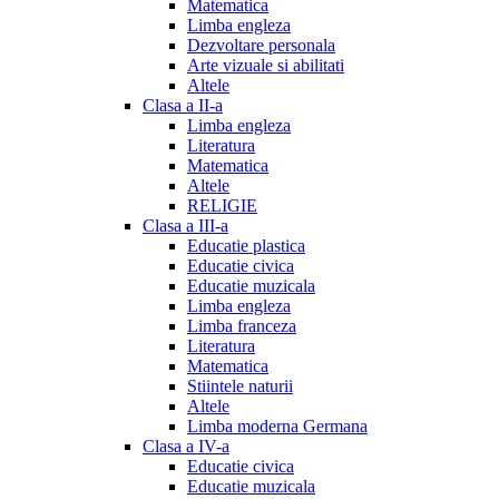
Matematica
Limba engleza
Dezvoltare personala
Arte vizuale si abilitati
Altele
Clasa a II-a
Limba engleza
Literatura
Matematica
Altele
RELIGIE
Clasa a III-a
Educatie plastica
Educatie civica
Educatie muzicala
Limba engleza
Limba franceza
Literatura
Matematica
Stiintele naturii
Altele
Limba moderna Germana
Clasa a IV-a
Educatie civica
Educatie muzicala