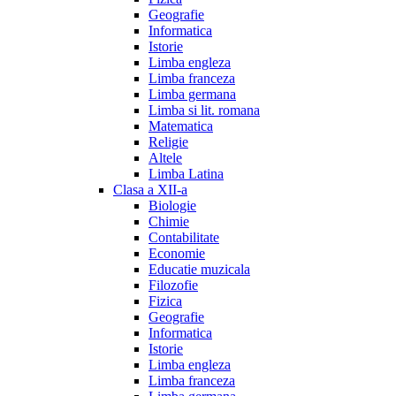
Geografie
Informatica
Istorie
Limba engleza
Limba franceza
Limba germana
Limba si lit. romana
Matematica
Religie
Altele
Limba Latina
Clasa a XII-a
Biologie
Chimie
Contabilitate
Economie
Educatie muzicala
Filozofie
Fizica
Geografie
Informatica
Istorie
Limba engleza
Limba franceza