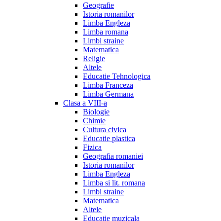
Geografie
Istoria romanilor
Limba Engleza
Limba romana
Limbi straine
Matematica
Religie
Altele
Educatie Tehnologica
Limba Franceza
Limba Germana
Clasa a VIII-a
Biologie
Chimie
Cultura civica
Educatie plastica
Fizica
Geografia romaniei
Istoria romanilor
Limba Engleza
Limba si lit. romana
Limbi straine
Matematica
Altele
Educatie muzicala