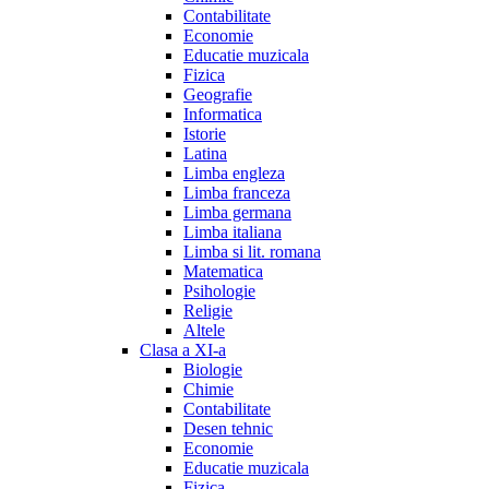
Contabilitate
Economie
Educatie muzicala
Fizica
Geografie
Informatica
Istorie
Latina
Limba engleza
Limba franceza
Limba germana
Limba italiana
Limba si lit. romana
Matematica
Psihologie
Religie
Altele
Clasa a XI-a
Biologie
Chimie
Contabilitate
Desen tehnic
Economie
Educatie muzicala
Fizica