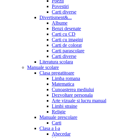
Poezii
Povestiri
Carti diverse
Divertisment&...
Albume
Benzi desenate
Carti cu CD
Carti cu imagini
Carti de colorat
Carti parascolare
Carti diverse
Literatura scolara
Manuale scolare
Clasa pregatitoare
Limba romana
Matematica
Cunoasterea mediului
Dezvoltare personala
Arte vizuale si lucru manual
Limbi straine
Religie
Manuale prescolare
Carti
Clasa a I-a
Abecedar