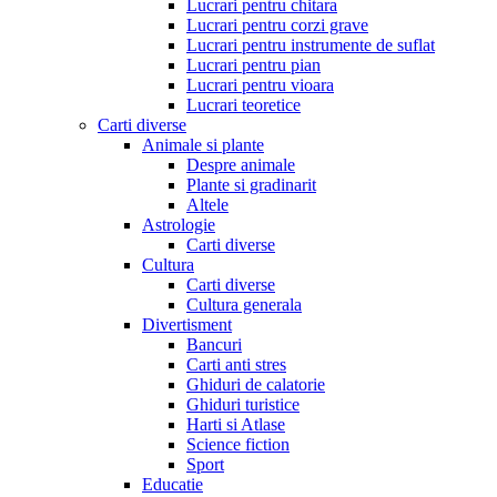
Lucrari pentru chitara
Lucrari pentru corzi grave
Lucrari pentru instrumente de suflat
Lucrari pentru pian
Lucrari pentru vioara
Lucrari teoretice
Carti diverse
Animale si plante
Despre animale
Plante si gradinarit
Altele
Astrologie
Carti diverse
Cultura
Carti diverse
Cultura generala
Divertisment
Bancuri
Carti anti stres
Ghiduri de calatorie
Ghiduri turistice
Harti si Atlase
Science fiction
Sport
Educatie