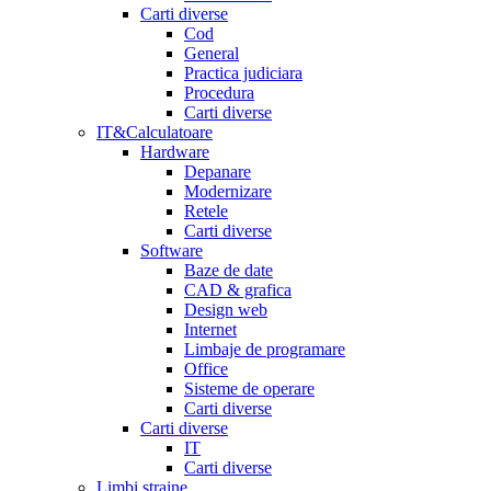
Carti diverse
Cod
General
Practica judiciara
Procedura
Carti diverse
IT&Calculatoare
Hardware
Depanare
Modernizare
Retele
Carti diverse
Software
Baze de date
CAD & grafica
Design web
Internet
Limbaje de programare
Office
Sisteme de operare
Carti diverse
Carti diverse
IT
Carti diverse
Limbi straine