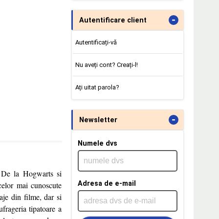
-
Autentificare client
Autentificați-vă
Nu aveți cont? Creați-l!
Ați uitat parola?
-
Newsletter
Numele dvs
. De la Hogwarts si
Adresa de e-mail
 celor mai cunoscute
aje din filme, dar si
frageria tipatoare a