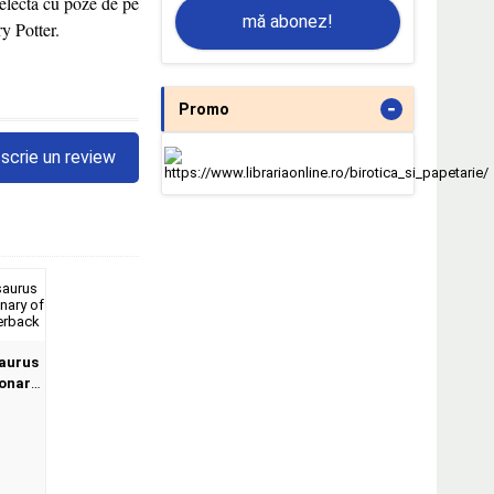
 delecta cu poze de pe
mă abonez!
ry Potter.
-
Promo
scrie un review
aurus
ionary
at,