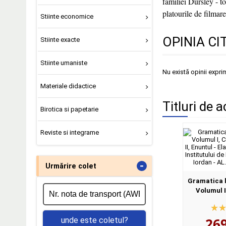
familiei Dursley - to
platourile de filmare 
Stiinte economice
OPINIA CI
Stiinte exacte
Stiinte umaniste
Nu există opinii expri
Materiale didactice
Titluri de a
Birotica si papetarie
Reviste si integrame
-
Urmărire colet
Gramatica l
Volumul I
Volumul I
Elaborat
26
unde este coletul?
Institutului d