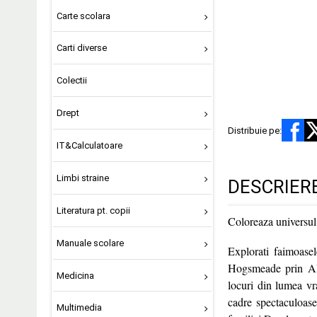
Carte scolara
Carti diverse
Colectii
Drept
Distribuie pe:
IT&Calculatoare
Limbi straine
DESCRIER
Literatura pt. copii
Coloreaza universul
Manuale scolare
Explorati faimoase
Hogsmeade prin Alee
Medicina
locuri din lumea vra
cadre spectaculoase
Multimedia