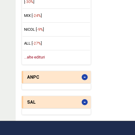
[
-30%
]
MIX [
-24%
]
NICOL [
-9%
]
ALL [
-27%
]
...alte edituri
-
ANPC
-
SAL