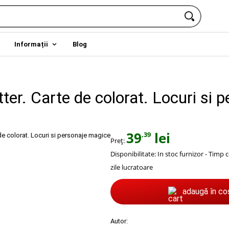
Informații
Blog
ter. Carte de colorat. Locuri si 
39
lei
,39
Preț:
Disponibilitate:
In stoc furnizor - Timp c
zile lucratoare
adaugă în co
Autor: