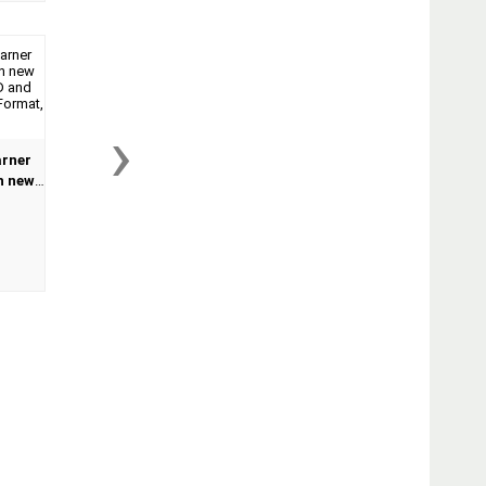
›
arner
h new
VD and
on -
..