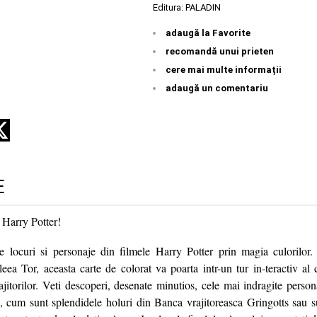
Editura:
PALADIN
adaugă la Favorite
recomandă unui prieten
cere mai multe informații
adaugă un comentariu
E
 Harry Potter!
le locuri si personaje din filmele Harry Potter prin magia culorilor
a Tor, aceasta carte de colorat va poarta intr-un tur in-teractiv al
jitorilor. Veti descoperi, desenate minutios, cele mai indragite person
, cum sunt splendidele holuri din Banca vrajitoreasca Gringotts sau su