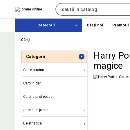
Categorii
Cărți noi
Promoții
Cărţi
Harry Pot
-
Categorii
magice
Carte straina
Carti in dar
Carti la pret redus
Jucarii si jocuri
Beletristica