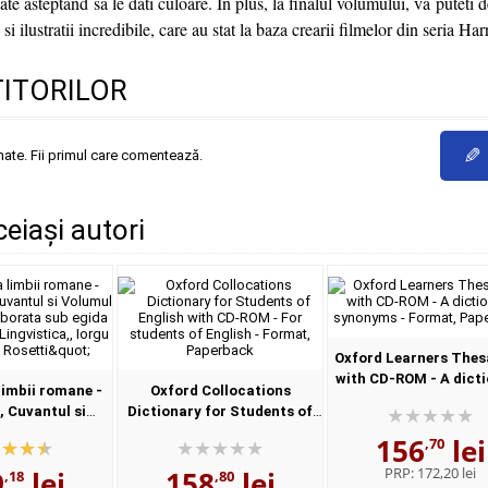
ate asteptand sa le dati culoare. In plus, la finalul volumului, va puteti
si ilustratii incredibile, care au stat la baza crearii filmelor din seria Har
TITORILOR
✎
mate. Fii primul care comentează.
ceiași autori
Oxford Learners Thes
with CD-ROM - A dict
imbii romane -
Oxford Collocations
of synonyms - Form
, Cuvantul si
Dictionary for Students of
Paperback
I, Enuntul -
English with CD-ROM - For
156
lei
,70
a sub egida
students of English - Format,
PRP:
172,20 lei
9
lei
158
lei
e Lingvistica,,...
Paperback
,18
,80