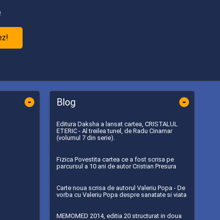
!
ez!
-
-
Blog
Editura Daksha a lansat cartea, CRISTALUL
ETERIC - Al treilea tunel, de Radu Cinamar
(volumul 7 din serie).
Fizica Povestita cartea ce a fost scrisa pe
parcursul a 10 ani de autor Cristian Presura
Carte noua scrisa de autorul Valeriu Popa - De
vorba cu Valeriu Popa despre sanatate si viata
MEMOMED 2014, editia 20 structurat in doua