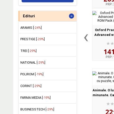
PRP:
-
Edituri
ARAMIS [
-24%
]
‹
Oxford Pra
Advanced wi
PRESTIGE [
-29%
]
ROM Pack (
14
TREI [
-29%
]
PRP:
NATIONAL [
-29%
]
POLIROM [
-19%
]
CORINT [
-29%
]
Animale. O lu
minunate. Car
FARMA MEDIA [
-19%
]
cu puzzle, s
BUSINESSTECH [
-29%
]
22