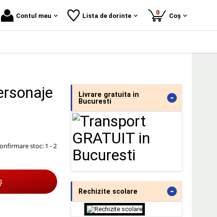
produse
0
Contul meu
Lista de dorinte
Coș
personaje
Livrare gratuita in
-
Bucuresti
onfirmare stoc: 1 - 2
ș
-
Rechizite scolare