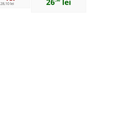
26
lei
,50
:
28,10 lei