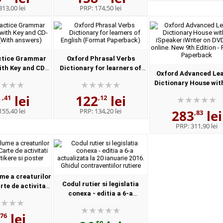
313,00 lei
PRP:
174,50 lei
ctice Grammar
Oxford Phrasal Verbs
th Key and CD-
Dictionary for learners of
Oxford Advanced Le
With answers)
English (Format Paperback)
Dictionary House wit
iSpeaker iWriter on D
1
lei
122
lei
,41
,12
online. New 9th Editi
155,40 lei
PRP:
134,20 lei
283
lei
Format, Paperbac.
,83
PRP:
311,90 lei
me a creaturilor
Codul rutier si legislatia
te de activitati
conexa - editia a 6-a
tikere si poster
actualizata la 20 ianuarie
2016. Ghidul contraventiilor
lei
,76
rutiere