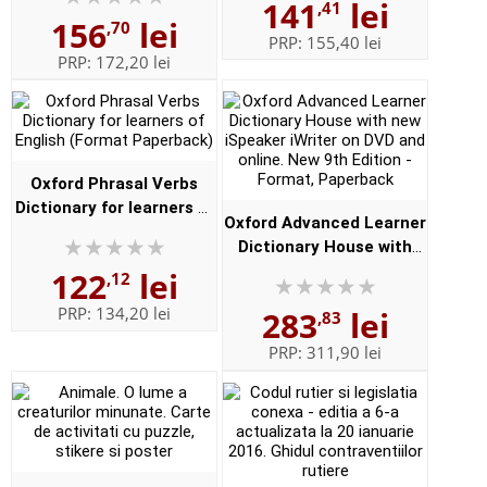
141
lei
- Format, Paperback
,41
156
lei
,70
PRP:
155,40 lei
PRP:
172,20 lei
Oxford Phrasal Verbs
Dictionary for learners of
Oxford Advanced Learner
English (Format
Dictionary House with
Paperback)
new iSpeaker iWriter on
122
lei
,12
DVD and online. New 9th
PRP:
134,20 lei
283
lei
,83
Edition - Format,
Paperbac...
PRP:
311,90 lei