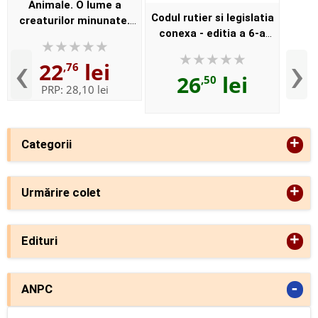
Animale. O lume a
Codul rutier si legislatia
creaturilor minunate.
conexa - editia a 6-a
Carte de activitati cu
actualizata la 20 ianuarie
puzzle, stikere si poster
‹
›
22
lei
2016. Ghidul
,76
26
lei
,50
contraventiilor rutiere
PRP:
28,10 lei
+
Categorii
+
Urmărire colet
+
Edituri
-
ANPC