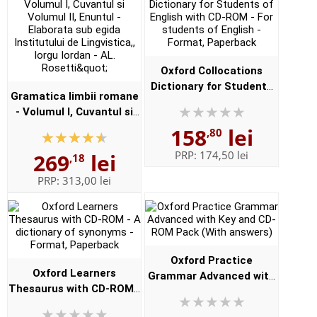
Oxford Collocations
Dictionary for Students
Gramatica limbii romane
of English with CD-ROM -
- Volumul I, Cuvantul si
For students of English -
Volumul II, Enuntul -
158
lei
,80
Format, Paperback
Elaborata sub egida
PRP:
174,50 lei
269
lei
,18
Institutului de
Lingvistica,,...
PRP:
313,00 lei
Oxford Practice
Oxford Learners
Grammar Advanced with
Thesaurus with CD-ROM -
Key and CD-ROM Pack
A dictionary of synonyms
(With answers)