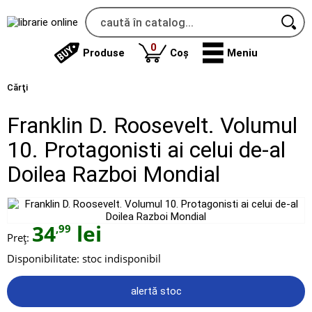
produse
0
Produse
Coș
Meniu
Cărţi
Franklin D. Roosevelt. Volumul
10. Protagonisti ai celui de-al
Doilea Razboi Mondial
34
lei
,99
Preț:
Disponibilitate:
stoc indisponibil
alertă stoc