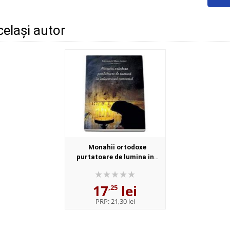
același autor
Monahii ortodoxe
purtatoare de lumina in
intunericul comunist. Volumul
I (Ierom Siluan Antoci)
17
lei
,25
PRP:
21,30 lei