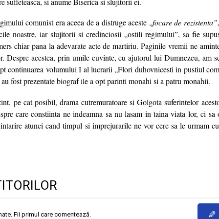
e sufleteasca, si anume Biserica si slujitorii ei.
egimului comunist era aceea de a distruge aceste „
focare de rezisten
ta”
cile noastre, iar slujitorii si credinciosii „ostili regimului”, sa fie sup
 mers chiar pana la adevarate acte de martiriu. Paginile vremii ne amin
or. Despre acestea, prin umile cuvinte, cu ajutorul lui Dumnezeu, am sc
fapt continuarea volumului I al lucrarii „Flori duhovnicesti in pustiul com
 au fost prezentate biograf ile a opt parinti monahi si a patru monahii.
nt, pe cat posibil, drama cutremuratoare si Golgota suferintelor acesto
despre care constiinta ne indeamna sa nu lasam in taina viata lor, ci sa
i intarire atunci cand timpul si imprejurarile ne vor cere sa le urmam c
TITORILOR
✎
mate. Fii primul care comentează.