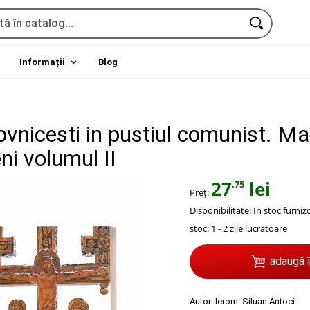
Informații
Blog
ovnicesti in pustiul comunist. Mar
i volumul II
27
lei
,75
Preț:
Disponibilitate:
In stoc furniz
stoc: 1 - 2 zile lucratoare
adaugă 
Autor:
Ierom. Siluan Antoci