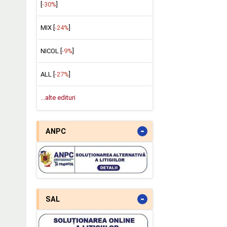
[
-30%
]
MIX [
-24%
]
NICOL [
-9%
]
ALL [
-27%
]
...alte edituri
-
ANPC
-
SAL