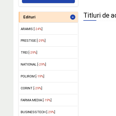
Titluri de 
-
Edituri
ARAMIS [
-24%
]
PRESTIGE [
-29%
]
TREI [
-29%
]
NATIONAL [
-29%
]
POLIROM [
-19%
]
CORINT [
-29%
]
FARMA MEDIA [
-19%
]
BUSINESSTECH [
-29%
]