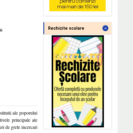
-
Rechizite scolare
ii
titutii ale poporului
tivele principale ale
uri de grele incercari