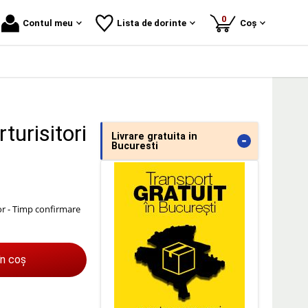
produse
0
Contul meu
Lista de dorinte
Coș
turisitori
Livrare gratuita in
-
Bucuresti
or - Timp confirmare
în coș