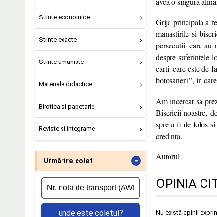
avea o singura alinar
Stiinte economice
Grija principala a r
manastirile si biseri
Stiinte exacte
persecutii, care au
despre suferintele l
Stiinte umaniste
carti, care este de 
botosaneni”, in care
Materiale didactice
Am incercat sa prezi
Birotica si papetarie
Bisericii noastre, 
spre a fi de folos s
Reviste si integrame
credinta.
Autorul
-
Urmărire colet
OPINIA CI
unde este coletul?
Nu există opinii expri