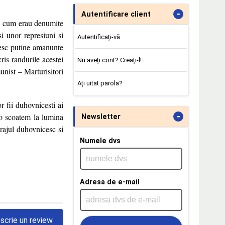
-
Autentificare client
,
cum erau denumite
usi unor represiuni si
Autentificați-vă
tesc putine amanunte
ris randurile acestei
Nu aveți cont? Creați-l!
unist – Marturisitori
Ați uitat parola?
r fii duhovnicesti ai
-
 o scoatem la lumina
Newsletter
urajul duhovnicesc si
Numele dvs
Adresa de e-mail
scrie un review