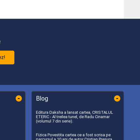
!
ez!
-
-
Blog
Editura Daksha a lansat cartea, CRISTALUL
ETERIC - Al treilea tunel, de Radu Cinamar
(volumul 7 din serie).
Fizica Povestita cartea ce a fost scrisa pe
parcursul a 10 ani de autor Cristian Presura