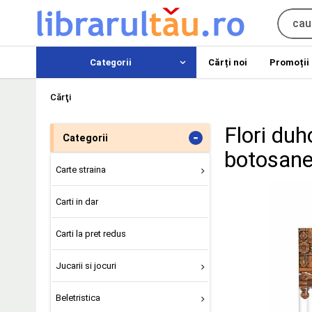
Categorii
Cărți noi
Promoții
Cărţi
Flori duh
-
Categorii
botosanen
Carte straina
Carti in dar
Carti la pret redus
Jucarii si jocuri
Beletristica