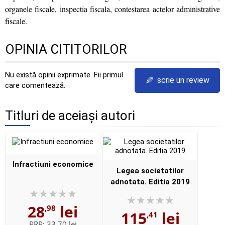
organele fiscale, inspectia fiscala, contestarea actelor administrative
fiscale.
OPINIA CITITORILOR
Nu există opinii exprimate. Fii primul
✎
scrie un review
care comentează.
Titluri de aceiași autori
Infractiuni economice
Legea societatilor
adnotata. Editia 2019
28
lei
,98
115
lei
,41
PRP:
33,70 lei