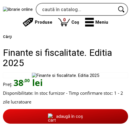
produse
0
Produse
Coș
Meniu
Cărţi
Finante si fiscalitate. Editia
2025
38
lei
,00
Preț:
Disponibilitate:
In stoc furnizor - Timp confirmare stoc: 1 - 2
zile lucratoare
adaugă în coș