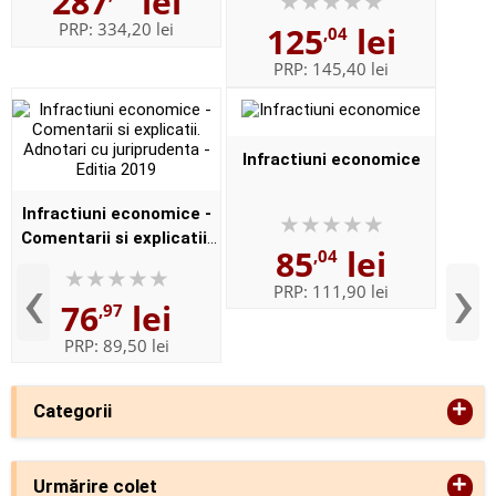
287
lei
financiare si operatiuni
PRP:
334,20 lei
125
lei
,04
de piata
PRP:
145,40 lei
Infractiuni economice
Infractiuni economice -
Comentarii si explicatii.
85
lei
,04
Adnotari cu juriprudenta
‹
›
- Editia 2019
PRP:
111,90 lei
76
lei
,97
PRP:
89,50 lei
+
Categorii
+
Urmărire colet