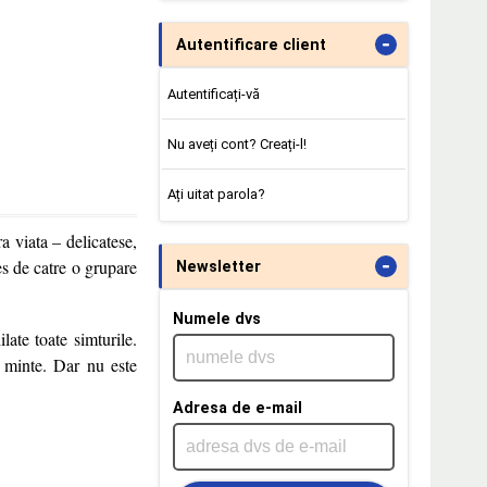
-
Autentificare client
Autentificați-vă
Nu aveți cont? Creați-l!
Ați uitat parola?
a viata – delicatese,
-
es de catre o grupare
Newsletter
Numele dvs
late toate simturile.
a minte. Dar nu este
Adresa de e-mail