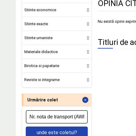
OPINIA CI
Stiinte economice
Nu există opinii expri
Stiinte exacte
Stiinte umaniste
Titluri de a
Materiale didactice
Birotica si papetarie
Reviste si integrame
-
Urmărire colet
unde este coletul?