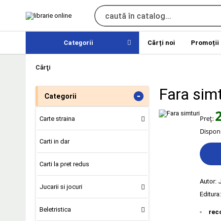
Categorii
Cărți noi
Promoții
Cărţi
Fara simt
-
Categorii
Preț:
Carte straina
Disponi
Carti in dar
Carti la pret redus
Autor:
J
Jucarii si jocuri
Editura
Beletristica
rec