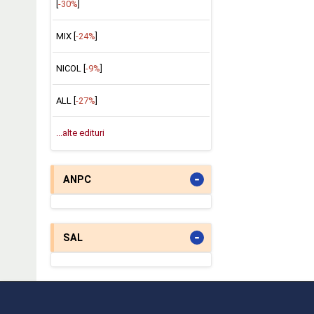
[
-30%
]
MIX [
-24%
]
NICOL [
-9%
]
ALL [
-27%
]
...alte edituri
-
ANPC
-
SAL