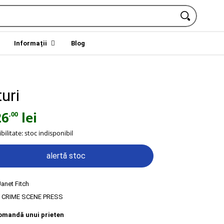
Informații
Blog
uri
26
lei
,00
bilitate:
stoc indisponibil
alertă stoc
anet Fitch
:
CRIME SCENE PRESS
omandă unui prieten