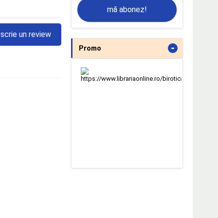
mă abonez!
scrie un review
-
Promo