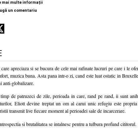
e mai multe informații
ugă un comentariu
E
 care apreciaza si se bucura de cele mai rafinate lucruri pe care i le ofer
nfort, muzica buna. Asta pana intr-o zi, cand este luat ostatic in Bruxell
ni anti-globalizare.
 timp de patruzeci de zile, perioada in care, rand pe rand, ii sunt anihi
urilor, Eliott devine treptat un om al carui unic refugiu este propri
istii transmit live fiecare moment al perioadei sale de incarcerare.
ntrospectia si brutalitatea se intalnesc pentru a tulbura profund cititorul.