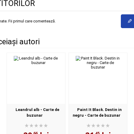
TITORILOR
✎
mate. Fii primul care comentează.
ceiași autori
Leandrul alb - Carte de
Paint It Black. Destin in
buzunar
negru - Carte de buzunar
,66
,45