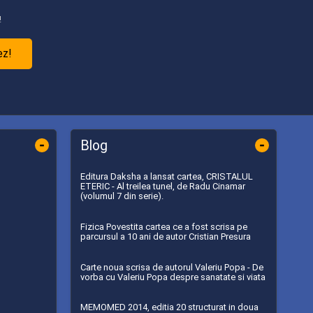
!
ez!
-
-
Blog
Editura Daksha a lansat cartea, CRISTALUL
ETERIC - Al treilea tunel, de Radu Cinamar
(volumul 7 din serie).
Fizica Povestita cartea ce a fost scrisa pe
parcursul a 10 ani de autor Cristian Presura
Carte noua scrisa de autorul Valeriu Popa - De
vorba cu Valeriu Popa despre sanatate si viata
MEMOMED 2014, editia 20 structurat in doua