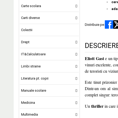
cer
Carte scolara
ada
Carti diverse
Distribuie pe:
Colectii
Drept
DESCRIER
IT&Calculatoare
Eliott Gast
e un tip
vinuri excelente, co
Limbi straine
de teroristi cu viziu
Literatura pt. copii
Este tinut prizonier
Dintr-un om al simt
Manuale scolare
complet singur: teror
Medicina
thriller
Un
in care i
Multimedia