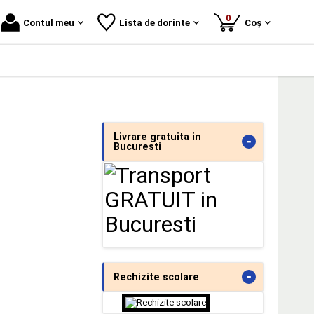
produse
0
Contul meu
Lista de dorinte
Coș
Livrare gratuita in
-
Bucuresti
-
Rechizite scolare