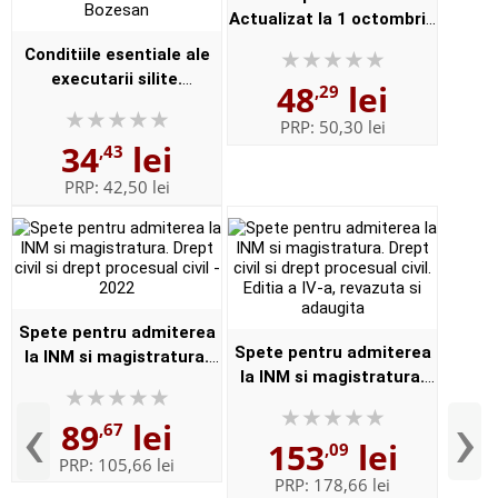
Actualizat la 1 octombrie
2020
Conditiile esentiale ale
executarii silite.
48
lei
,29
Conformitatea,
PRP:
50,30 lei
efectivitatea,
34
lei
,43
integralitatea si
promptitudinea de Vasile
PRP:
42,50 lei
Boz...
Spete pentru admiterea
Spete pentru admiterea
la INM si magistratura.
la INM si magistratura.
Drept civil si drept
Drept civil si drept
procesual civil - 2022
‹
›
89
lei
procesual civil. Editia a
,67
153
lei
,09
IV-a, revazuta si adaugita
PRP:
105,66 lei
PRP:
178,66 lei