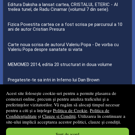
Editura Daksha a lansat cartea, CRISTALUL ETERIC - Al
treilea tunel, de Radu Cinamar (volumul 7 din serie).
Fizica Povestita cartea ce a fost scrisa pe parcursul a 10
ani de autor Cristian Presura
Carte noua scrisa de autorul Valeriu Popa - De vorba cu
Valeriu Popa despre sanatate si viata
MEMOMED 2014, editia 20 structurat in doua volume
Pregateste-te sa intri in Inferno lui Dan Brown
Acest site folosește cookie-uri pentru a permite plasarea de
...toate știrile
comenzi online, precum și pentru analiza traficului și a
preferințelor vizitatorilor. Vă rugăm să alocați timpul necesar
pentru a citi și a înțelege
Politica de Cookie
,
Politica de
© 2008 - 2026
Mg Net Distribution Srl
Confidențialitate
și
Clauze și Condiții
. Utilizarea în continuare a
site-ului implică acceptarea acestor politici, clauze și condiții.
Magazin online
creat de
Vital Soft
Sunt de acord