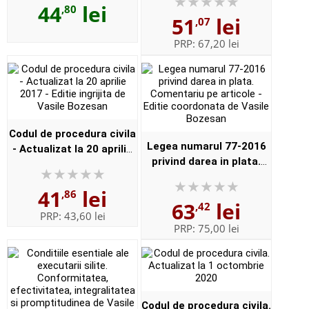
44
lei
Europene a Drepturilor
,80
noului Cod de procedura
51
lei
,07
Omului pronuntate
civila
impotriva Romaniei
PRP:
67,20 lei
Codul de procedura civila
Legea numarul 77-2016
- Actualizat la 20 aprilie
privind darea in plata.
2017 - Editie ingrijita de
Comentariu pe articole -
Vasile Bozesan
41
lei
Editie coordonata de
,86
63
lei
,42
Vasile Bozesan
PRP:
43,60 lei
PRP:
75,00 lei
Codul de procedura civila.