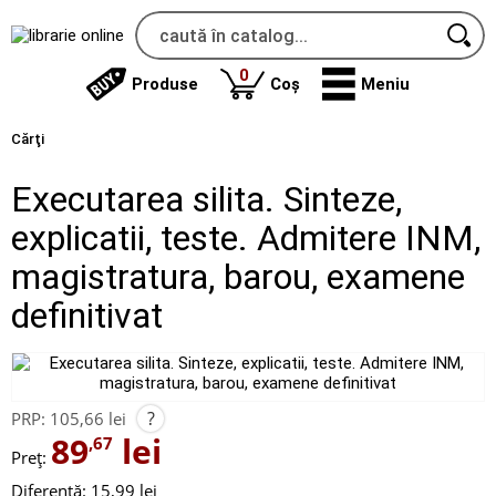
produse
0
Produse
Coș
Meniu
Cărţi
Executarea silita. Sinteze,
explicatii, teste. Admitere INM,
magistratura, barou, examene
definitivat
?
PRP:
105,66 lei
89
lei
,67
Preț:
Diferență: 15,99 lei