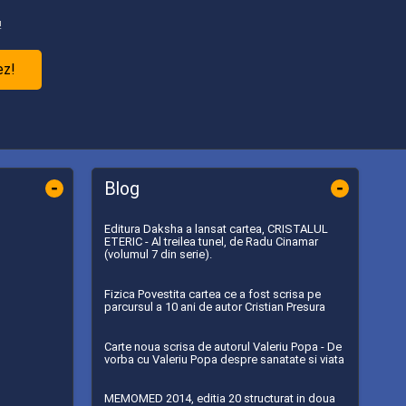
!
ez!
-
-
Blog
Editura Daksha a lansat cartea, CRISTALUL
ETERIC - Al treilea tunel, de Radu Cinamar
(volumul 7 din serie).
Fizica Povestita cartea ce a fost scrisa pe
parcursul a 10 ani de autor Cristian Presura
Carte noua scrisa de autorul Valeriu Popa - De
vorba cu Valeriu Popa despre sanatate si viata
MEMOMED 2014, editia 20 structurat in doua