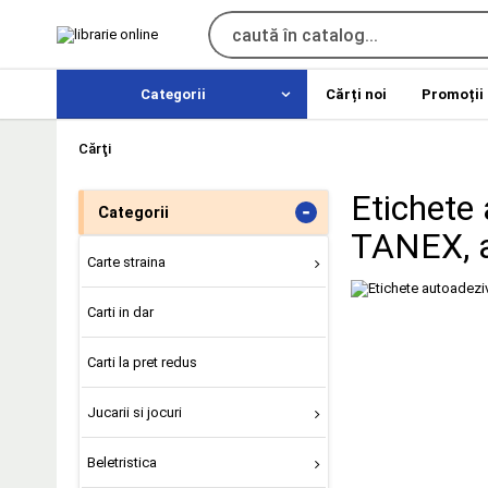
Categorii
Cărți noi
Promoții
Cărţi
Etichete
-
Categorii
TANEX, 
Carte straina
Carti in dar
Carti la pret redus
Jucarii si jocuri
Beletristica