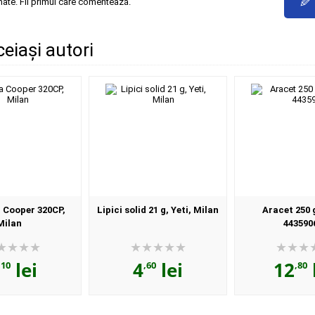
✎
mate. Fii primul care comentează.
ceiași autori
 Cooper 320CP,
Lipici solid 21 g, Yeti, Milan
Aracet 250 
Milan
443590
lei
4
lei
12
,10
,60
,80