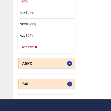
[
-30%
]
MIX [
-24%
]
NICOL [
-9%
]
ALL [
-27%
]
...alte edituri
-
ANPC
-
SAL