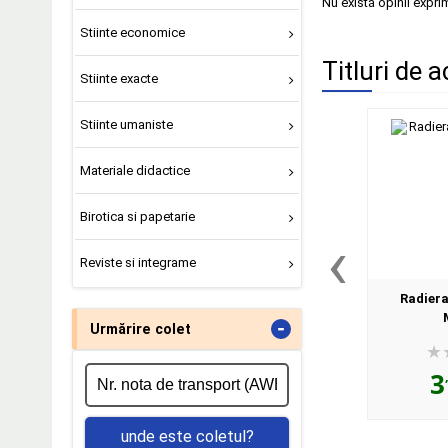
Nu există opinii expri
Stiinte economice
Titluri de a
Stiinte exacte
Stiinte umaniste
Materiale didactice
Birotica si papetarie
‹
Reviste si integrame
Radiera
-
Urmărire colet
3
unde este coletul?