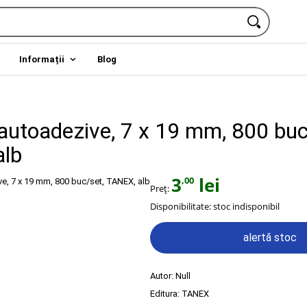
Informații
Blog
 autoadezive, 7 x 19 mm, 800 buc
alb
3
lei
,00
Preț:
Disponibilitate:
stoc indisponibil
alertă stoc
Autor:
Null
Editura:
TANEX