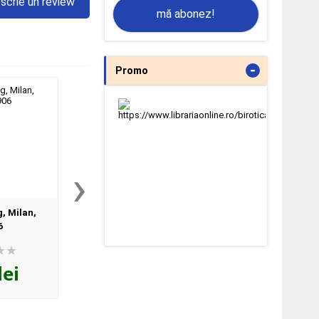
scrie un review
mă abonez!
-
Promo
›
g, Milan,
Ascutitoare cu radiera,
Penar echipat 2F, M
6
Swims, Milan
081264UC
lei
14
lei
129
lei
,30
,70