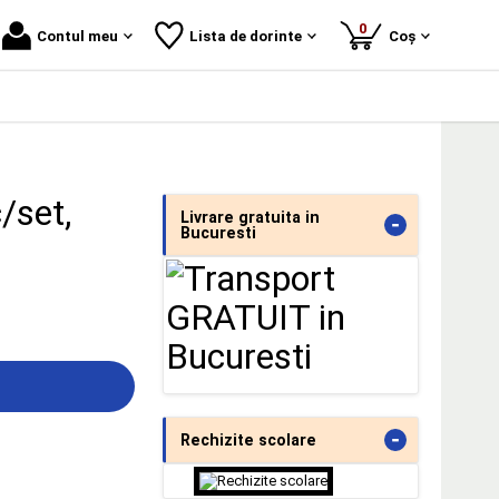
produse
0
Contul meu
Lista de dorinte
Coș
/set,
Livrare gratuita in
-
Bucuresti
-
Rechizite scolare