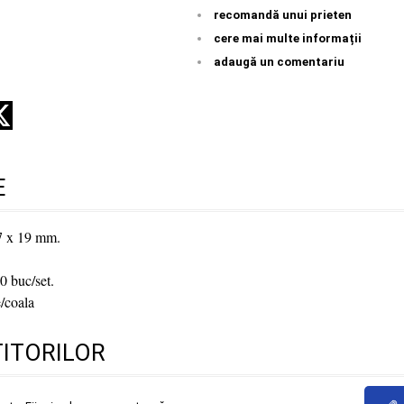
recomandă unui prieten
cere mai multe informații
adaugă un comentariu
E
7 x 19 mm.
0 buc/set.
e/coala
TITORILOR