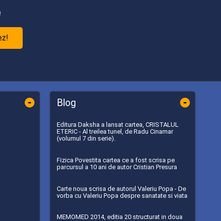
!
ez!
-
-
Blog
Editura Daksha a lansat cartea, CRISTALUL
ETERIC - Al treilea tunel, de Radu Cinamar
(volumul 7 din serie).
Fizica Povestita cartea ce a fost scrisa pe
parcursul a 10 ani de autor Cristian Presura
Carte noua scrisa de autorul Valeriu Popa - De
vorba cu Valeriu Popa despre sanatate si viata
MEMOMED 2014, editia 20 structurat in doua