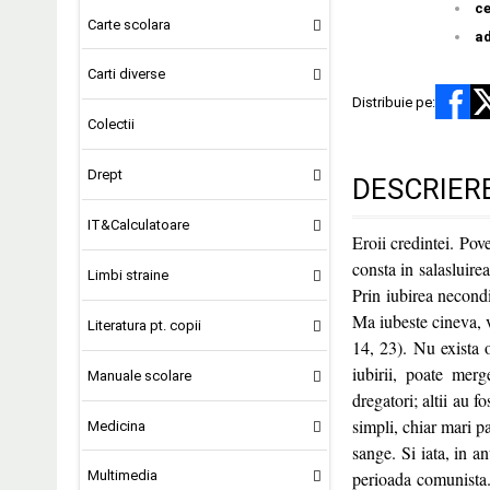
ce
Carte scolara
a
Carti diverse
Distribuie pe:
Colectii
Drept
DESCRIER
IT&Calculatoare
Eroii credintei. Pove
consta in salasluir
Limbi straine
Prin iubirea necond
Ma iubeste cineva, v
Literatura pt. copii
14, 23). Nu exista 
iubirii, poate merg
Manuale scolare
dregatori; altii au 
simpli, chiar mari p
Medicina
sange. Si iata, in a
perioada comunista
Multimedia