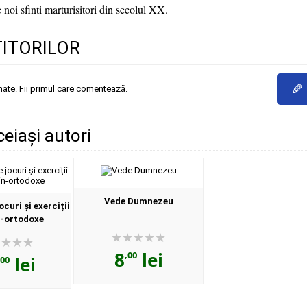
 noi sfinti marturisitori din secolul XX.
TITORILOR
✎
mate. Fii primul care comentează.
ceiași autori
Vede Dumnezeu
ocuri și exerciții
n-ortodoxe
8
lei
,00
lei
,00