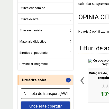
calendar saisprezece
Stiinte economice
OPINIA CI
Stiinte exacte
Stiinte umaniste
Nu există opinii expri
Materiale didactice
Titluri de a
Birotica si papetarie
Reviste si integrame
‹
Culegere de j
crești
-
Urmărire colet
17
unde este coletul?