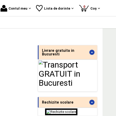
produse
0
Contul meu
Lista de dorinte
Coș
Livrare gratuita in
-
Bucuresti
-
Rechizite scolare