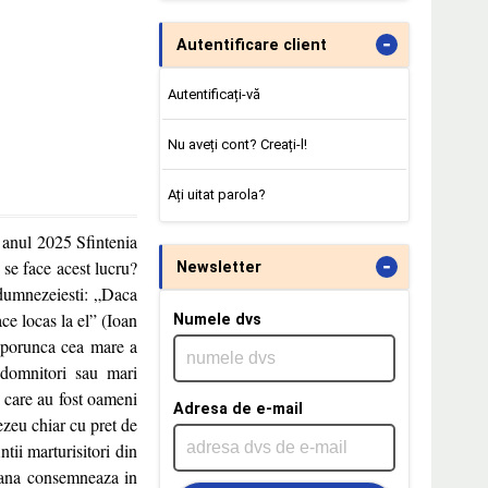
-
Autentificare client
Autentificați-vă
Nu aveți cont? Creați-l!
Ați uitat parola?
in anul 2025 Sfintenia
-
se face acest lucru?
Newsletter
 dumnezeiesti: „Daca
ce locas la el” (Ioan
Numele dvs
t porunca cea mare a
, domnitori sau mari
i care au fost oameni
Adresa de e-mail
ezeu chiar cu pret de
tii marturisitori din
mana consemneaza in