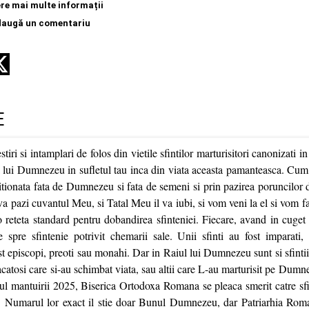
re mai multe informații
daugă un comentariu
E
stiri si intamplari de folos din vietile sfintilor marturisitori canonizati 
ea lui Dumnezeu in sufletul tau inca din viata aceasta pamanteasca. Cum 
itionata fata de Dumnezeu si fata de semeni si prin pazirea poruncilor
a pazi cuvantul Meu, si Tatal Meu il va iubi, si vom veni la el si vom fa
o reteta standard pentru dobandirea sfinteniei. Fiecare, avand in cuge
e spre sfintenie potrivit chemarii sale. Unii sfinti au fost imparati
fost episcopi, preoti sau monahi. Dar in Raiul lui Dumnezeu sunt si sfinti
acatosi care si-au schimbat viata, sau altii care L-au marturisit pe Dumn
nul mantuirii 2025, Biserica Ortodoxa Romana se pleaca smerit catre sfin
. Numarul lor exact il stie doar Bunul Dumnezeu, dar Patriarhia Ro