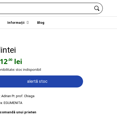
Informații
Blog
intei
12
lei
,00
nibilitate:
stoc indisponibil
alertă stoc
:
Adrian Pr. prof. Chiaga
ra:
EGUMENITA
comandă unui prieten