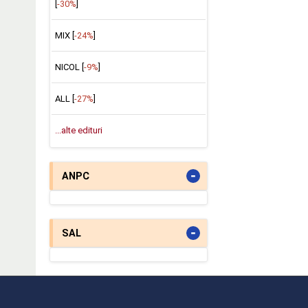
[
-30%
]
MIX [
-24%
]
NICOL [
-9%
]
ALL [
-27%
]
...alte edituri
-
ANPC
-
SAL