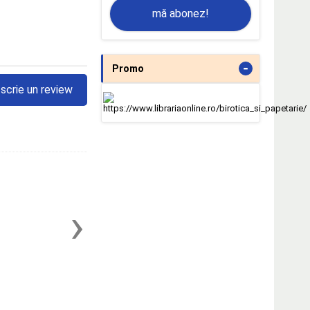
mă abonez!
-
Promo
scrie un review
›