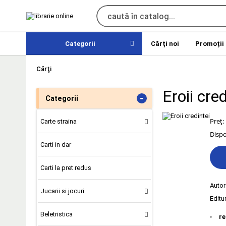
Categorii
Cărți noi
Promoții
Cărţi
Eroii cred
-
Categorii
Preț:
Carte straina
Dispo
Carti in dar
Carti la pret redus
Autor
Jucarii si jocuri
Editu
Beletristica
re