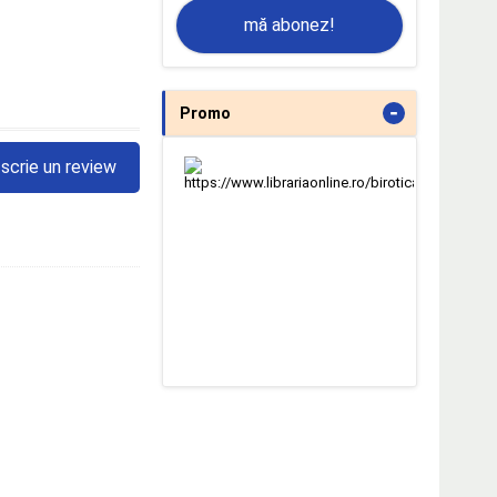
mă abonez!
-
Promo
scrie un review