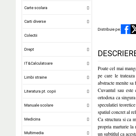
Carte scolara
Carti diverse
Distribuie pe:
Colectii
Drept
DESCRIER
IT&Calculatoare
Poate cel mai mangai
pe care le trateaza
Limbi straine
abstracte menite sa f
Cuvantul sau este c
Literatura pt. copii
ortodoxa ca singura s
speculatiei teoretic
Manuale scolare
spatiul concret al r
Ca structura si ca m
Medicina
propria marturie la m
un subtitlul ca aces
Multimedia