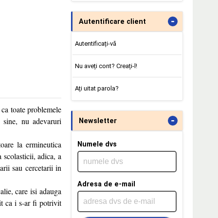
-
Autentificare client
Autentificați-vă
Nu aveți cont? Creați-l!
Ați uitat parola?
a ca toate problemele
-
u sine, nu adevaruri
Newsletter
toare la ermineutica
Numele dvs
 scolasticii, adica, a
rii sau cercetarii in
Adresa de e-mail
alie, care isi adauga
 ca i s-ar fi potrivit