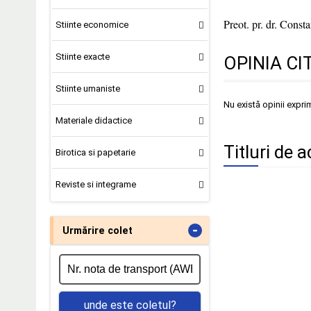
Preot. pr. dr. Cons
Stiinte economice
Stiinte exacte
OPINIA CI
Stiinte umaniste
Nu există opinii expri
Materiale didactice
Titluri de a
Birotica si papetarie
Reviste si integrame
-
Urmărire colet
unde este coletul?