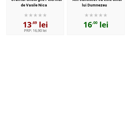
de Vasile Nica
lui Dumnezeu
13
lei
16
lei
,69
,00
PRP:
16,90 lei