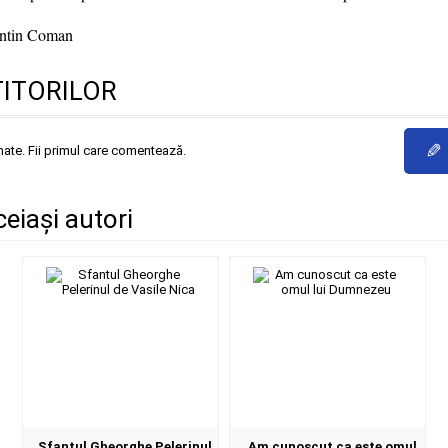
tantin Coman
TITORILOR
✎
mate. Fii primul care comentează.
ceiași autori
Sfantul Gheorghe Pelerinul
Am cunoscut ca este omul