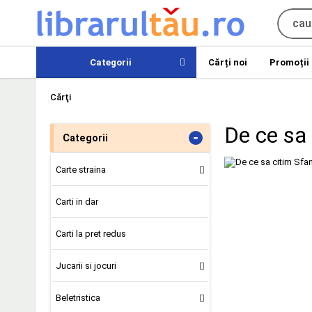
Categorii
Cărți noi
Promoții
Cărţi
De ce sa 
-
Categorii
Carte straina
Carti in dar
Carti la pret redus
Jucarii si jocuri
Beletristica