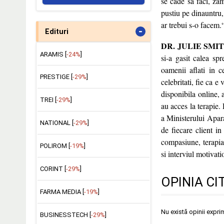
se cade sa faci, zam
pustiu pe dinauntru,
ar trebui s-o facem.
-
Edituri
DR. JULIE SMI
ARAMIS [
-24%
]
si-a gasit calea sp
oamenii aflati in c
PRESTIGE [
-29%
]
celebritati, fie ca 
disponibila online, 
TREI [
-29%
]
au acces la terapie.
a Ministerului Apara
NATIONAL [
-29%
]
de fiecare client i
compasiune, terapia
POLIROM [
-19%
]
si interviul motivati
CORINT [
-29%
]
OPINIA CI
FARMA MEDIA [
-19%
]
Nu există opinii expri
BUSINESSTECH [
-29%
]