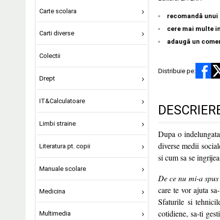
Carte scolara
recomandă unui 
cere mai multe i
Carti diverse
adaugă un come
Colectii
Distribuie pe:
Drept
IT&Calculatoare
DESCRIER
Limbi straine
Dupa o indelungata 
diverse medii social
Literatura pt. copii
si cum sa se ingrije
Manuale scolare
De ce nu mi-a spus
care te vor ajuta sa-
Medicina
Sfaturile si tehnici
cotidiene, sa-ti gest
Multimedia