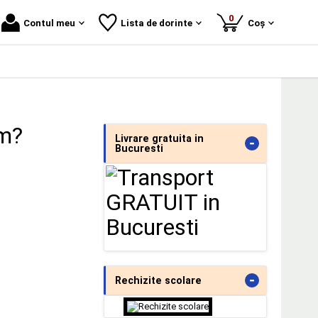
produse
0
Contul meu
Lista de dorinte
Coș
um?
Livrare gratuita in
-
Bucuresti
-
Rechizite scolare