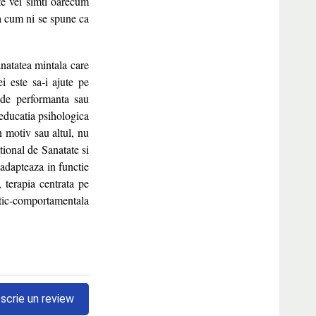
 te vei simti oarecum
sa cum ni se spune ca
anatatea mintala care
i este sa-i ajute pe
i de performanta sau
 educatia psihologica
n motiv sau altul, nu
tional de Sanatate si
 adapteaza in functie
 terapia centrata pe
ctic-comportamentala
scrie un review