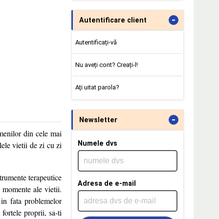
-
Autentificare client
Autentificați-vă
Nu aveți cont? Creați-l!
Ați uitat parola?
-
Newsletter
menilor din cele mai
Numele dvs
le vietii de zi cu zi
strumente terapeutice
Adresa de e-mail
le momente ale vietii.
a in fata problemelor
fortele proprii, sa-ti