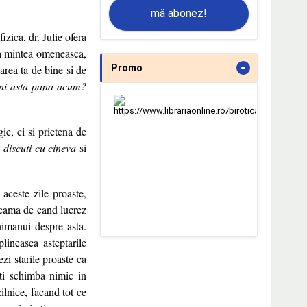
mă abonez!
zica, dr. Julie ofera
aza mintea omeneasca,
-
tarea ta de bine si de
Promo
ni asta pana acum?
ie, ci si prietena de
a discuti cu cineva
si
aceste zile proaste,
seama de cand lucrez
nimanui despre asta.
plineasca asteptarile
zi starile proaste ca
oti schimba nimic in
zilnice, facand tot ce