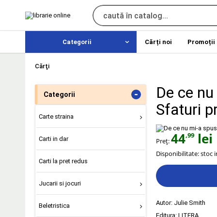
Categorii
Cărți noi
Promoții
Cărţi
De ce nu
-
Categorii
Sfaturi p
Carte straina
44
lei
,99
Carti in dar
Preț:
Disponibilitate:
stoc 
Carti la pret redus
Jucarii si jocuri
Autor:
Julie Smith
Beletristica
Editura:
LITERA