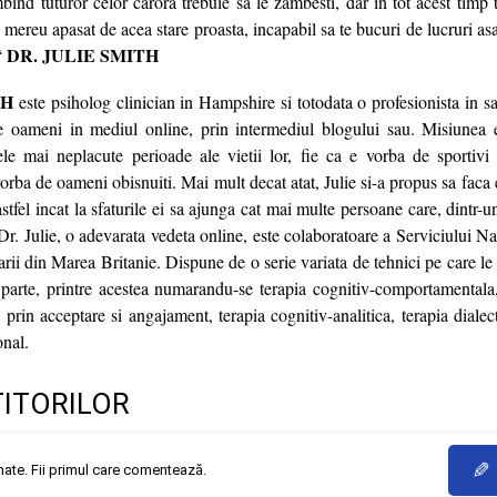
bind tuturor celor carora trebuie sa le zambesti, dar in tot acest timp
 mereu apasat de acea stare proasta, incapabil sa te bucuri de lucruri a
DR. JULIE SMITH
“
TH
este psiholog clinician in Hampshire si totodata o profesionista in s
re oameni in mediul online, prin intermediul blogului sau. Misiunea e
ele mai neplacute perioade ale vietii lor, fie ca e vorba de sportiv
e vorba de oameni obisnuiti. Mai mult decat atat, Julie si-a propus sa faca
astfel incat la sfaturile ei sa ajunga cat mai multe persoane care, dintr-u
 Dr. Julie, o adevarata vedeta online, este colaboratoare a Serviciului Na
rii din Marea Britanie. Dispune de o serie variata de tehnici pe care le
n parte, printre acestea numarandu-se terapia cognitiv-comportamentala,
 prin acceptare si angajament, terapia cognitiv-analitica, terapia diale
onal.
TITORILOR
✎
mate. Fii primul care comentează.