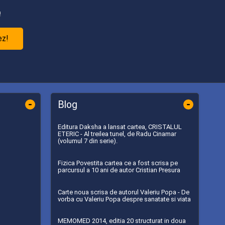
!
ez!
-
-
Blog
Editura Daksha a lansat cartea, CRISTALUL
ETERIC - Al treilea tunel, de Radu Cinamar
(volumul 7 din serie).
Fizica Povestita cartea ce a fost scrisa pe
parcursul a 10 ani de autor Cristian Presura
Carte noua scrisa de autorul Valeriu Popa - De
vorba cu Valeriu Popa despre sanatate si viata
MEMOMED 2014, editia 20 structurat in doua