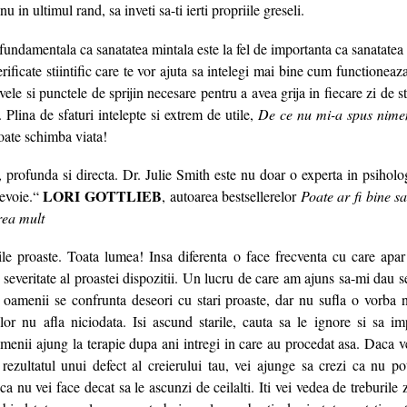
nu in ultimul rand, sa inveti sa-ti ierti propriile greseli.
fundamentala ca sanatatea mintala este la fel de importanta ca sanatatea fi
 verificate stiintific care te vor ajuta sa intelegi mai bine cum functione
vele si punctele de sprijin necesare pentru a avea grija in fiecare zi de s
. Plina de sfaturi intelepte si extrem de utile,
De ce nu mi-a spus nime
poate schimba viata!
, profunda si directa. Dr. Julie Smith este nu doar o experta in psiholog
LORI GOTTLIEB
evoie.“
, autoarea bestsellerelor
Poate ar fi bine s
rea mult
le proaste. Toata lumea! Insa diferenta o face frecventa cu care apar 
 severitate al proastei dispozitii. Un lucru de care am ajuns sa-mi dau 
 oamenii se confrunta deseori cu stari proaste, dar nu sufla o vorba 
 lor nu afla niciodata. Isi ascund starile, cauta sa le ignore si sa im
amenii ajung la terapie dupa ani intregi in care au procedat asa. Daca ve
 rezultatul unui defect al creierului tau, vei ajunge sa crezi ca nu p
ca nu vei face decat sa le ascunzi de ceilalti. Iti vei vedea de treburile 