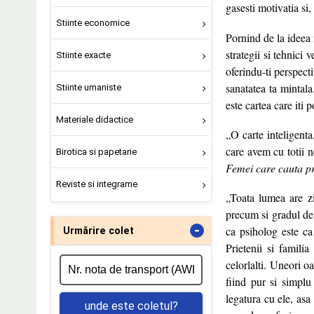
gasesti motivatia si, 
Stiinte economice
Pornind de la ideea 
strategii si tehnici
Stiinte exacte
oferindu-ti perspecti
sanatatea ta mintala
Stiinte umaniste
este cartea care iti 
Materiale didactice
„O carte inteligenta
care avem cu totii n
Birotica si papetarie
Femei care cauta p
Reviste si integrame
„Toata lumea are zi
precum si gradul de
-
ca psiholog este ca
Urmărire colet
Prietenii si familia
celorlalti. Uneori o
fiind pur si simplu
legatura cu ele, asa 
unde este coletul?