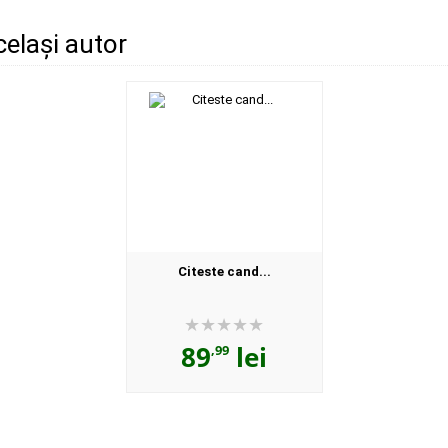
același autor
Citeste cand...
89
lei
,99