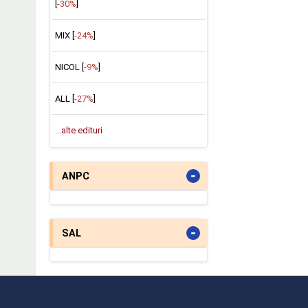
[
-30%
]
MIX [
-24%
]
NICOL [
-9%
]
ALL [
-27%
]
...alte edituri
-
ANPC
-
SAL