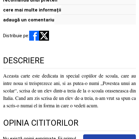
recomandă unui prieten
cere mai multe informații
adaugă un comentariu
Distribuie pe:
DESCRIERE
Aceasta carte este dedicata in special copiilor de scoala, care au
intre noua si treisprezece ani, si as putea-o numi „Povestea unui an
scolar“, scrisa de un elev dintr-a treia de la o scoala oraseneasca din
Italia. Cand am zis scrisa de un elev de-a treia, n-am vrut sa spun ca
a scris-o numai el in forma in care o vedeti acum.
OPINIA CITITORILOR
Nu există opinii exprimate. Fii primul