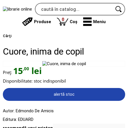
produse
0
Produse
Coș
Meniu
Cărţi
Cuore, inima de copil
15
lei
,00
Preț:
Disponibilitate:
stoc indisponibil
alertă stoc
Autor:
Edmondo De Amicis
Editura:
EDUARD