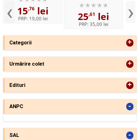
Biblioteca pentru toti
‹
›
15
lei
copiii
,76
25
lei
,61
PRP:
19,00 lei
PRP:
35,00 lei
+
Categorii
+
Urmărire colet
+
Edituri
-
ANPC
-
SAL