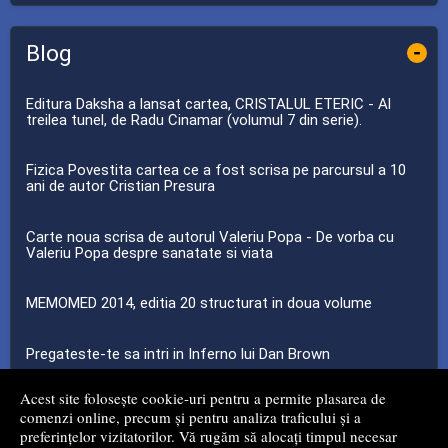
Blog
-
Editura Daksha a lansat cartea, CRISTALUL ETERIC - Al
treilea tunel, de Radu Cinamar (volumul 7 din serie).
Fizica Povestita cartea ce a fost scrisa pe parcursul a 10
ani de autor Cristian Presura
Carte noua scrisa de autorul Valeriu Popa - De vorba cu
Valeriu Popa despre sanatate si viata
MEMOMED 2014, editia 20 structurat in doua volume
Pregateste-te sa intri in Inferno lui Dan Brown
Acest site folosește cookie-uri pentru a permite plasarea de
...toate știrile
comenzi online, precum și pentru analiza traficului și a
preferințelor vizitatorilor. Vă rugăm să alocați timpul necesar