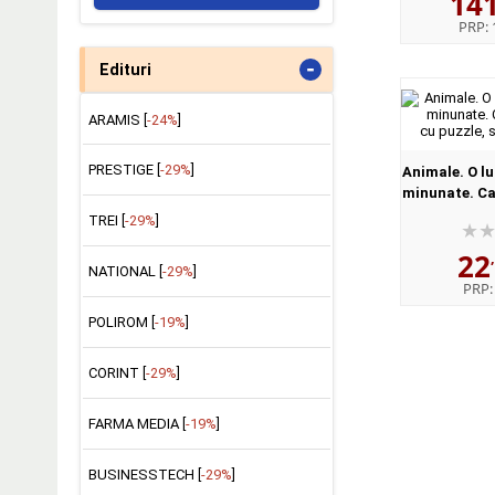
14
PRP:
-
Edituri
ARAMIS [
-24%
]
PRESTIGE [
-29%
]
Animale. O lu
minunate. Car
cu puzzle, s
TREI [
-29%
]
22
NATIONAL [
-29%
]
PRP
POLIROM [
-19%
]
CORINT [
-29%
]
FARMA MEDIA [
-19%
]
BUSINESSTECH [
-29%
]