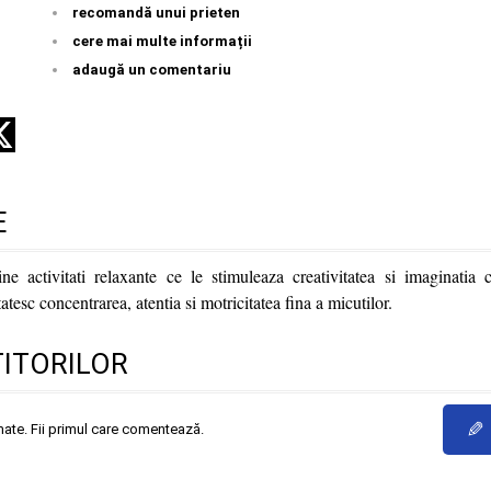
recomandă unui prieten
cere mai multe informații
adaugă un comentariu
E
ne activitati relaxante ce le stimuleaza creativitatea si imaginatia c
tesc concentrarea, atentia si motricitatea fina a micutilor.
TITORILOR
✎
mate. Fii primul care comentează.