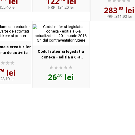
1
lei
122
lei
online. New 9th Editi
155,40 lei
PRP:
134,20 lei
283
lei
Format, Paperbac.
,83
PRP:
311,90 lei
me a creaturilor
Codul rutier si legislatia
te de activitati
conexa - editia a 6-a
tikere si poster
actualizata la 20 ianuarie
2016. Ghidul contraventiilor
lei
,76
26
lei
rutiere
,50
:
28,10 lei