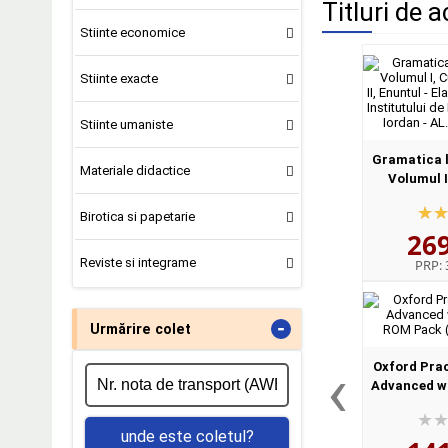
Titluri de a
Stiinte economice
Stiinte exacte
Stiinte umaniste
Gramatica l
Materiale didactice
Volumul I
Volumul I
Birotica si papetarie
Elaborat
26
Institutului d
Reviste si integrame
PRP:
-
Urmărire colet
‹
Oxford Pra
Advanced wi
ROM Pack (
unde este coletul?