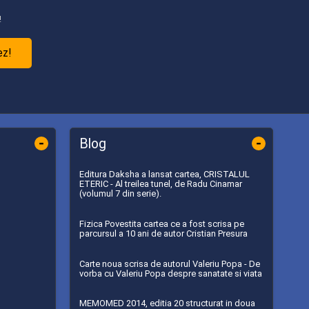
!
ez!
-
-
Blog
Editura Daksha a lansat cartea, CRISTALUL
ETERIC - Al treilea tunel, de Radu Cinamar
(volumul 7 din serie).
Fizica Povestita cartea ce a fost scrisa pe
parcursul a 10 ani de autor Cristian Presura
Carte noua scrisa de autorul Valeriu Popa - De
vorba cu Valeriu Popa despre sanatate si viata
MEMOMED 2014, editia 20 structurat in doua