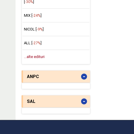
[
-30%
]
MIX [
-24%
]
NICOL [
-9%
]
ALL [
-27%
]
...alte edituri
-
ANPC
-
SAL