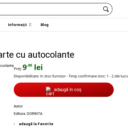
Informații
Blog
arte cu autocolante
9
lei
,00
Preț:
Disponibilitate:
In stoc furnizor - Timp confirmare stoc: 1 - 2 zile luc
adaugă în coș
Autor:
Editura:
DORINTA
adaugă la Favorite