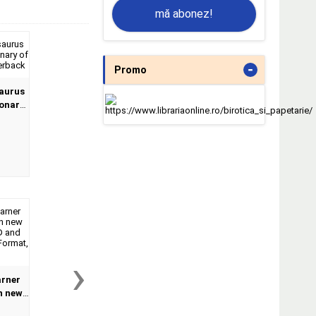
mă abonez!
-
Promo
aurus
ionary
at,
›
arner
h new
VD and