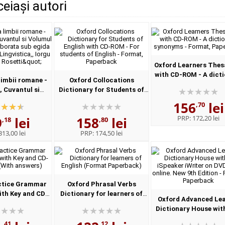
ceiași autori
Oxford Learners Thes
with CD-ROM - A dict
imbii romane -
Oxford Collocations
of synonyms - Form
, Cuvantul si
Dictionary for Students of
Paperback
I, Enuntul -
English with CD-ROM - For
156
lei
,70
a sub egida
students of English - Format,
PRP:
172,20 lei
9
lei
158
lei
e Lingvistica,,...
Paperback
,18
,80
313,00 lei
PRP:
174,50 lei
ctice Grammar
Oxford Phrasal Verbs
th Key and CD-
Dictionary for learners of
Oxford Advanced Le
With answers)
English (Format Paperback)
Dictionary House wit
iSpeaker iWriter on D
,41
,12