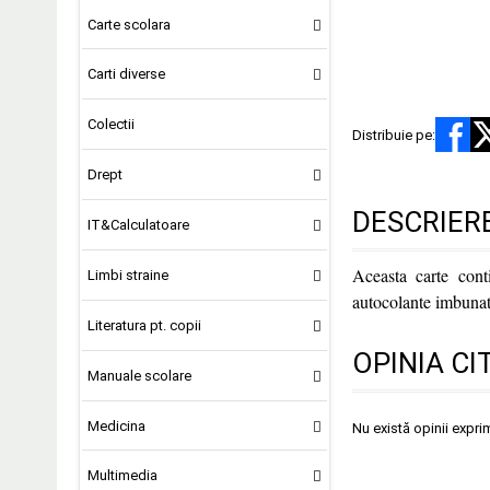
Carte scolara
Carti diverse
Colectii
Distribuie pe:
Drept
DESCRIER
IT&Calculatoare
Aceasta carte conti
Limbi straine
autocolante imbunata
Literatura pt. copii
OPINIA CI
Manuale scolare
Medicina
Nu există opinii expri
Multimedia