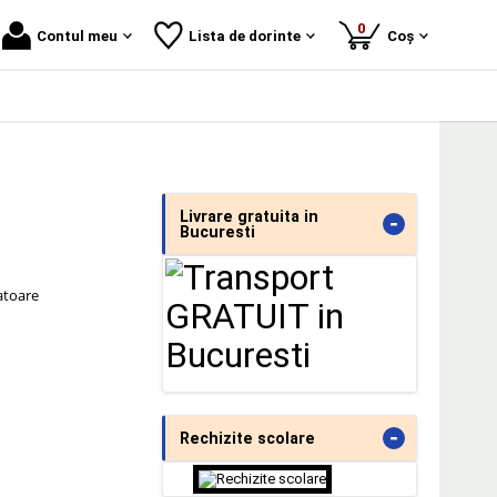
produse
0
Contul meu
Lista de dorinte
Coș
Livrare gratuita in
-
Bucuresti
ratoare
-
Rechizite scolare