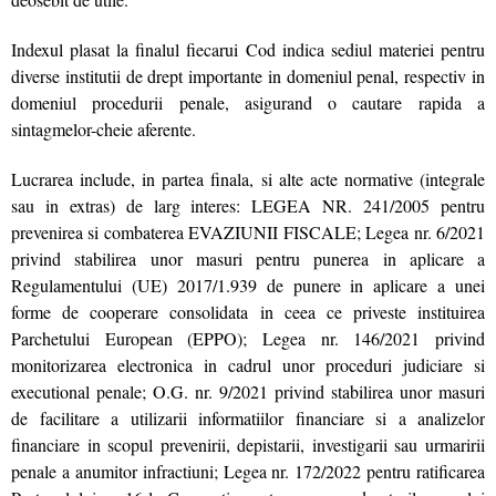
Indexul plasat la finalul fiecarui Cod indica sediul materiei pentru
diverse institutii de drept importante in domeniul penal, respectiv in
domeniul procedurii penale, asigurand o cautare rapida a
sintagmelor-cheie aferente.
Lucrarea include, in partea finala, si alte acte normative (integrale
sau in extras) de larg interes: LEGEA NR. 241/2005 pentru
prevenirea si combaterea EVAZIUNII FISCALE; Legea nr. 6/2021
privind stabilirea unor masuri pentru punerea in aplicare a
Regulamentului (UE) 2017/1.939 de punere in aplicare a unei
forme de cooperare consolidata in ceea ce priveste instituirea
Parchetului European (EPPO); Legea nr. 146/2021 privind
monitorizarea electronica in cadrul unor proceduri judiciare si
executional penale; O.G. nr. 9/2021 privind stabilirea unor masuri
de facilitare a utilizarii informatiilor financiare si a analizelor
financiare in scopul prevenirii, depistarii, investigarii sau urmaririi
penale a anumitor infractiuni; Legea nr. 172/2022 pentru ratificarea