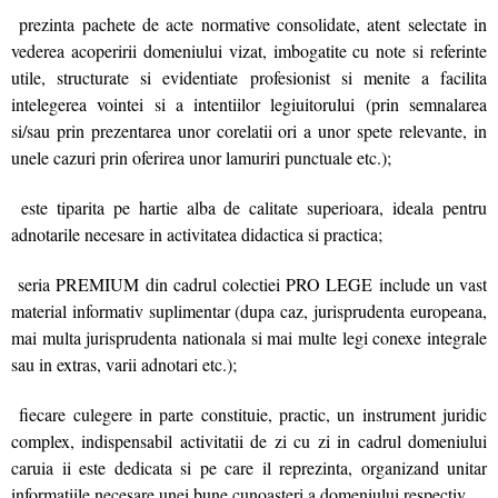
prezinta pachete de acte normative consolidate, atent selectate in
vederea acoperirii domeniului vizat, imbogatite cu note si referinte
utile, structurate si evidentiate profesionist si menite a facilita
intelegerea vointei si a intentiilor legiuitorului (prin semnalarea
si/sau prin prezentarea unor corelatii ori a unor spete relevante, in
unele cazuri prin oferirea unor lamuriri punctuale etc.);
este tiparita pe hartie alba de calitate superioara, ideala pentru
adnotarile necesare in activitatea didactica si practica;
seria PREMIUM din cadrul colectiei PRO LEGE include un vast
material informativ suplimentar (dupa caz, jurisprudenta europeana,
mai multa jurisprudenta nationala si mai multe legi conexe integrale
sau in extras, varii adnotari etc.);
fiecare culegere in parte constituie, practic, un instrument juridic
complex, indispensabil activitatii de zi cu zi in cadrul domeniului
caruia ii este dedicata si pe care il reprezinta, organizand unitar
informatiile necesare unei bune cunoasteri a domeniului respectiv.