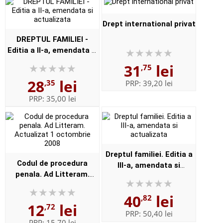
Drept international privat
DREPTUL FAMILIEI -
Editia a II-a, emendata si
actualizata
31
lei
,75
28
lei
,35
PRP:
39,20 lei
PRP:
35,00 lei
Dreptul familiei. Editia a
Codul de procedura
III-a, amendata si
penala. Ad Litteram.
actualizata
Actualizat 1 octombrie
40
lei
2008
,82
12
lei
,72
PRP:
50,40 lei
PRP:
15,70 lei