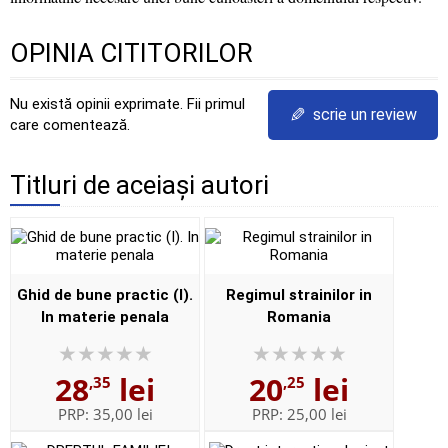
OPINIA CITITORILOR
Nu există opinii exprimate. Fii primul
✎
scrie un review
care comentează.
Titluri de aceiași autori
Ghid de bune practic (I).
Regimul strainilor in
In materie penala
Romania
28
lei
20
lei
,35
,25
PRP:
35,00 lei
PRP:
25,00 lei