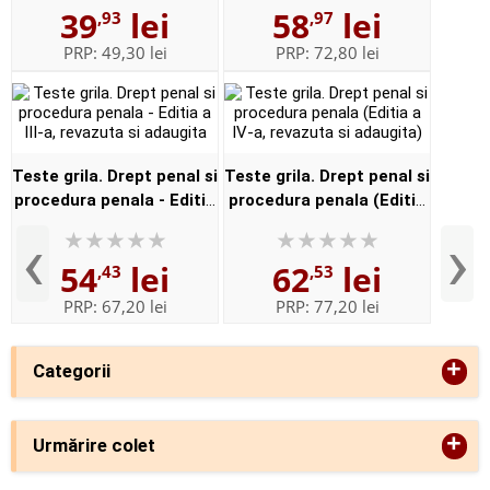
39
lei
58
lei
,93
,97
PRP:
49,30 lei
PRP:
72,80 lei
Teste grila. Drept penal si
Teste grila. Drept penal si
procedura penala - Editia
procedura penala (Editia
a III-a, revazuta si
a IV-a, revazuta si
‹
›
adaugita
adaugita)
54
lei
62
lei
,43
,53
PRP:
67,20 lei
PRP:
77,20 lei
+
Categorii
+
Urmărire colet