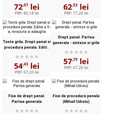
72
lei
62
lei
,07
,53
PRP:
80,18 lei
PRP:
77,20 lei
Drept penal. Partea
Teste grila. Drept penal si
generala - sinteze si grile
procedura penala. Editia
a II-a, revazuta si
57
lei
adaugita
,79
54
lei
,43
PRP:
67,20 lei
PRP:
67,20 lei
Fise de drept penal.
Fise de procedura penala
Partea generala
(Mihail Udroiu)