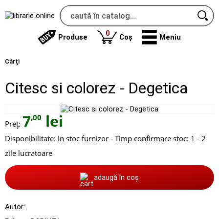
produse
0
Produse
Coș
Meniu
Cărţi
Citesc si colorez - Degetica
7
lei
,00
Preț:
Disponibilitate:
In stoc furnizor - Timp confirmare stoc: 1 - 2
zile lucratoare
adaugă în coș
Autor: