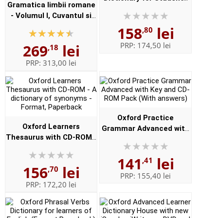
Gramatica limbii romane
of English with CD-ROM -
- Volumul I, Cuvantul si
For students of English -
Volumul II, Enuntul -
158
lei
,80
Format, Paperback
Elaborata sub egida
PRP:
174,50 lei
269
lei
,18
Institutului de
Lingvistica,,...
PRP:
313,00 lei
Oxford Practice
Oxford Learners
Grammar Advanced with
Thesaurus with CD-ROM -
Key and CD-ROM Pack
A dictionary of synonyms
(With answers)
141
lei
- Format, Paperback
,41
156
lei
,70
PRP:
155,40 lei
PRP:
172,20 lei