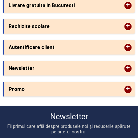
+
Livrare gratuita in Bucuresti
+
Rechizite scolare
+
Autentificare client
+
Newsletter
+
Promo
Newsletter
Fii primul care află despre produsele noi și reducerile apărute
pe site-ul nostru!