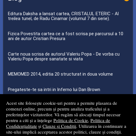
Editura Daksha a lansat cartea, CRISTALUL ETERIC - Al
treilea tunel, de Radu Cinamar (volumul 7 din serie).
Fizica Povestita cartea ce a fost scrisa pe parcursul a 10
ani de autor Cristian Presura
Carte noua scrisa de autorul Valeriu Popa - De vorba cu
Valeriu Popa despre sanatate si viata
MEMOMED 2014, editia 20 structurat in doua volume
Pregateste-te sa intri in Inferno lui Dan Brown
Acest site folosește cookie-uri pentru a permite plasarea de
...toate știrile
comenzi online, precum și pentru analiza traficului și a
preferințelor vizitatorilor. Vă rugăm să alocați timpul necesar
pentru a citi și a înțelege
Politica de Cookie
,
Politica de
© 2008 - 2026
Mg Net Distribution Srl
Confidențialitate
și
Clauze și Condiții
. Utilizarea în continuare a
site-ului implică acceptarea acestor politici, clauze și condiții.
Magazin online
creat de
Vital Soft