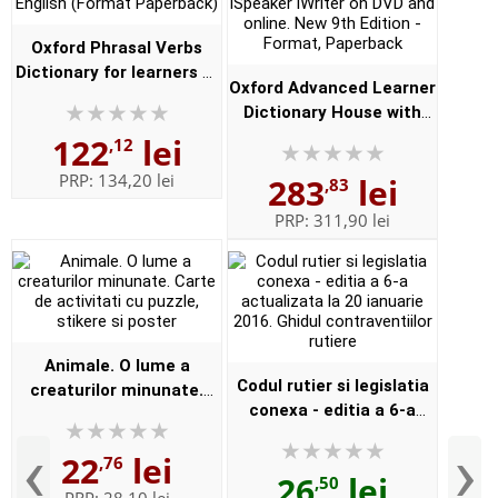
Oxford Phrasal Verbs
Dictionary for learners of
Oxford Advanced Learner
English (Format
Dictionary House with
Paperback)
new iSpeaker iWriter on
122
lei
,12
DVD and online. New 9th
PRP:
134,20 lei
283
lei
,83
Edition - Format,
Paperbac...
PRP:
311,90 lei
Animale. O lume a
Codul rutier si legislatia
creaturilor minunate.
conexa - editia a 6-a
Carte de activitati cu
actualizata la 20 ianuarie
puzzle, stikere si poster
‹
›
22
lei
2016. Ghidul
,76
26
lei
,50
contraventiilor rutiere
PRP:
28,10 lei