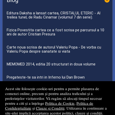
Editura Daksha a lansat cartea, CRISTALUL ETERIC - Al
treilea tunel, de Radu Cinamar (volumul 7 din serie).
Fizica Povestita cartea ce a fost scrisa pe parcursul a 10
ani de autor Cristian Presura
Carte noua scrisa de autorul Valeriu Popa - De vorba cu
Valeriu Popa despre sanatate si viata
MEMOMED 2014, editia 20 structurat in doua volume
Pregateste-te sa intri in Inferno lui Dan Brown
Acest site folosește cookie-uri pentru a permite plasarea de
...toate știrile
comenzi online, precum și pentru analiza traficului și a
preferințelor vizitatorilor. Vă rugăm să alocați timpul necesar
pentru a citi și a înțelege
Politica de Cookie
,
Politica de
© 2008 - 2026
Mg Net Distribution Srl
Confidențialitate
și
Clauze și Condiții
. Utilizarea în continuare a
site-ului implică acceptarea acestor politici, clauze și condiții.
Magazin online
creat de
Vital Soft