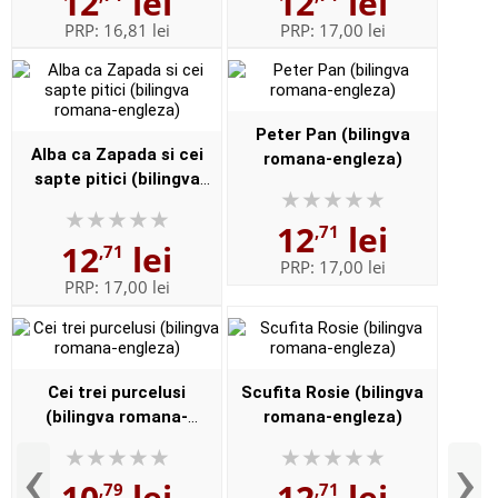
12
lei
12
lei
PRP:
16,81 lei
PRP:
17,00 lei
Peter Pan (bilingva
Alba ca Zapada si cei
romana-engleza)
sapte pitici (bilingva
romana-engleza)
12
lei
,71
12
lei
,71
PRP:
17,00 lei
PRP:
17,00 lei
Cei trei purcelusi
Scufita Rosie (bilingva
(bilingva romana-
romana-engleza)
engleza)
‹
›
10
lei
12
lei
,79
,71