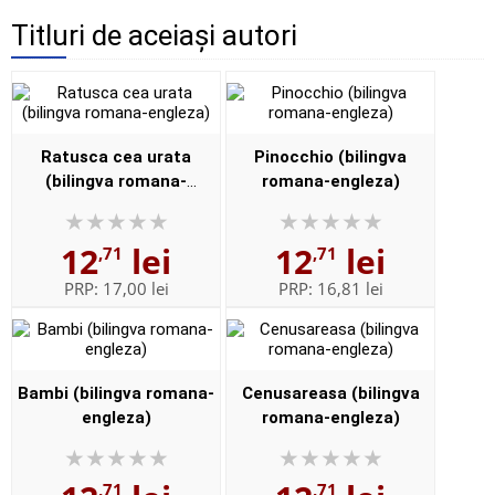
Titluri de aceiași autori
Ratusca cea urata
Pinocchio (bilingva
(bilingva romana-
romana-engleza)
engleza)
12
lei
12
lei
,71
,71
PRP:
17,00 lei
PRP:
16,81 lei
Bambi (bilingva romana-
Cenusareasa (bilingva
engleza)
romana-engleza)
,71
,71