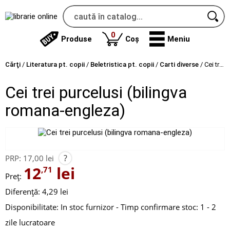
produse
0
Produse
Coș
Meniu
Cărţi
/
Literatura pt. copii
/
Beletristica pt. copii
/
Carti diverse
/
Cei trei purcelusi (bilingva romana-engleza)
Cei trei purcelusi (bilingva
romana-engleza)
?
PRP:
17,00 lei
12
lei
,71
Preț:
Diferență: 4,29 lei
Disponibilitate:
In stoc furnizor - Timp confirmare stoc: 1 - 2
zile lucratoare