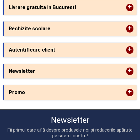
+
Livrare gratuita in Bucuresti
+
Rechizite scolare
+
Autentificare client
+
Newsletter
+
Promo
Newsletter
Fii primul care află despre produsele noi și reducerile apărute
pe site-ul nostru!