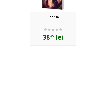
Dorinta
38
lei
,00