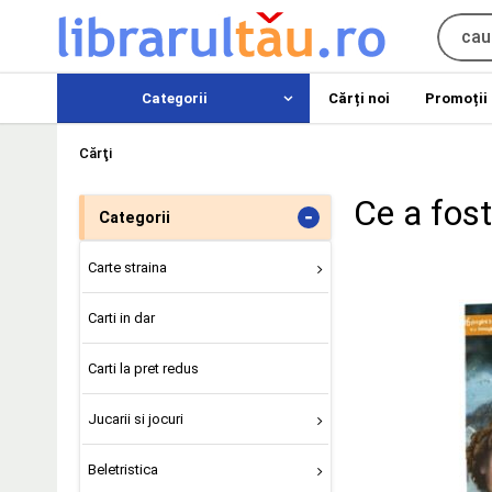
Categorii
Cărți noi
Promoții
Cărţi
Ce a fos
-
Categorii
Carte straina
Carti in dar
Carti la pret redus
Jucarii si jocuri
Beletristica