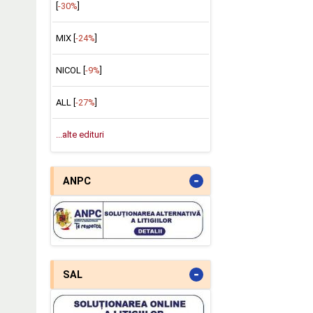
[
-30%
]
MIX [
-24%
]
NICOL [
-9%
]
ALL [
-27%
]
...alte edituri
-
ANPC
-
SAL