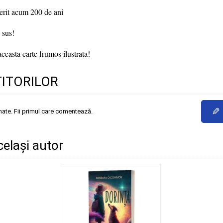
erit acum 200 de ani
 sus!
ceasta carte frumos ilustrata!
TITORILOR
✎
mate. Fii primul care comentează.
același autor