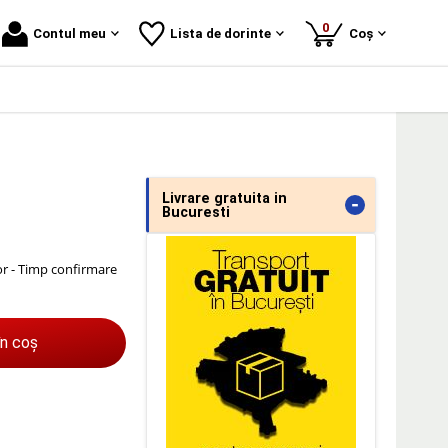
produse
0
Contul meu
Lista de dorinte
Coș
Livrare gratuita in
-
Bucuresti
or - Timp confirmare
în coș