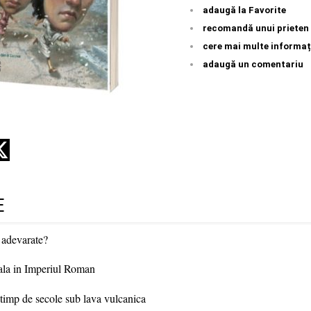
adaugă la Favorite
recomandă unui prieten
cere mai multe informaț
adaugă un comentariu
E
 adevarate?
vala in Imperiul Roman
 timp de secole sub lava vulcanica