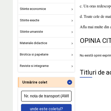
c. Un oras redescop
Stiinte economice
d. Toate cele de mai
Stiinte exacte
Afla mai multe din a
Stiinte umaniste
OPINIA CI
Materiale didactice
Birotica si papetarie
Nu există opinii expri
Reviste si integrame
Titluri de 
-
Urmărire colet
unde este coletul?