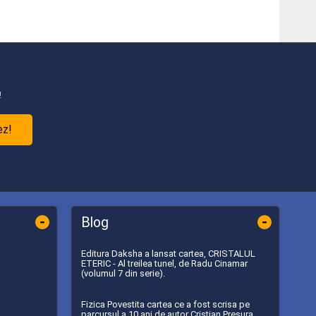
!
ez!
-
-
Blog
Editura Daksha a lansat cartea, CRISTALUL
ETERIC - Al treilea tunel, de Radu Cinamar
(volumul 7 din serie).
Fizica Povestita cartea ce a fost scrisa pe
parcursul a 10 ani de autor Cristian Presura