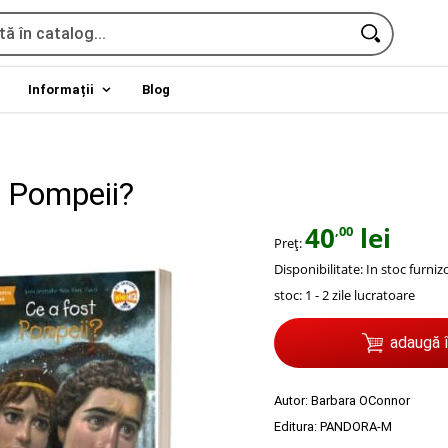
Informații
Blog
t Pompeii?
40
lei
,00
Preț:
Disponibilitate:
In stoc furniz
stoc: 1 - 2 zile lucratoare
adaugă 
Autor:
Barbara OConnor
Editura:
PANDORA-M