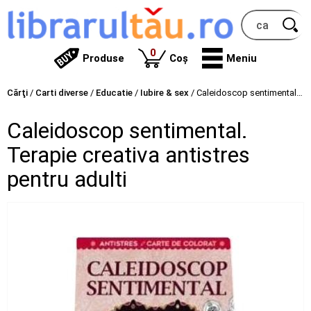
produse
0
Produse
Coș
Meniu
Cărţi
/
Carti diverse
/
Educatie
/
Iubire & sex
/
Caleidoscop sentimental. Terapie creativa antistres pentru adulti
Caleidoscop sentimental.
Terapie creativa antistres
pentru adulti