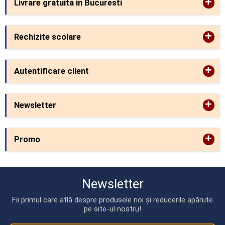
+
Livrare gratuita in Bucuresti
+
Rechizite scolare
+
Autentificare client
+
Newsletter
+
Promo
Newsletter
Fii primul care află despre produsele noi și reducerile apărute
pe site-ul nostru!