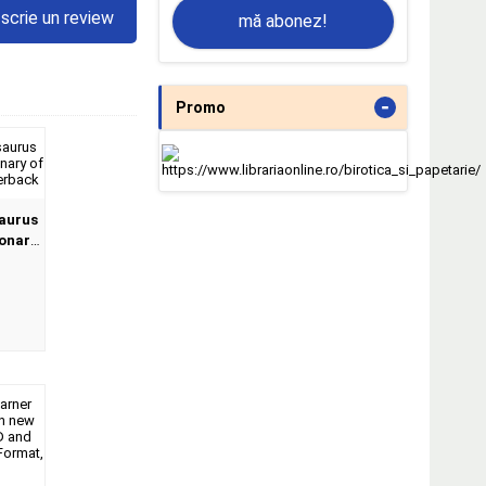
scrie un review
mă abonez!
-
Promo
aurus
ionary
at,