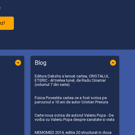
!
ez!
-
-
Blog
Editura Daksha a lansat cartea, CRISTALUL
ETERIC - Al treilea tunel, de Radu Cinamar
(volumul 7 din serie).
Fizica Povestita cartea ce a fost scrisa pe
parcursul a 10 ani de autor Cristian Presura
Carte noua scrisa de autorul Valeriu Popa - De
vorba cu Valeriu Popa despre sanatate si viata
MEMOMED 2014, editia 20 structurat in doua