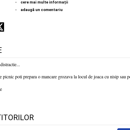
cere mai multe informații
adaugă un comentariu
E
distractie...
e picnic poti prepara o mancare grozava la locul de joaca cu nisip sau pe
ie
TITORILOR