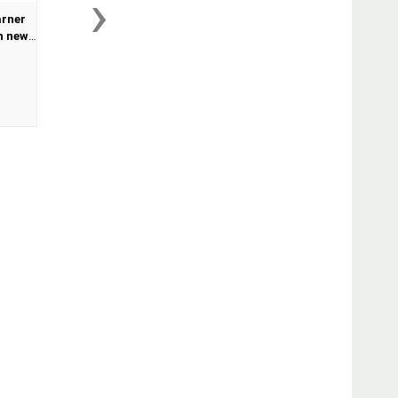
›
arner
h new
VD and
on -
..