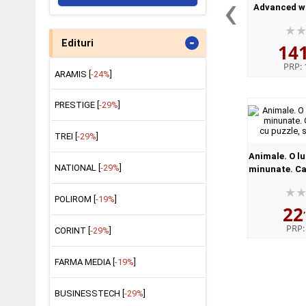
‹
Advanced wi
ROM Pack (
-
Edituri
14
PRP:
ARAMIS [
-24%
]
PRESTIGE [
-29%
]
TREI [
-29%
]
Animale. O lu
NATIONAL [
-29%
]
minunate. Car
cu puzzle, s
POLIROM [
-19%
]
22
PRP
CORINT [
-29%
]
FARMA MEDIA [
-19%
]
BUSINESSTECH [
-29%
]