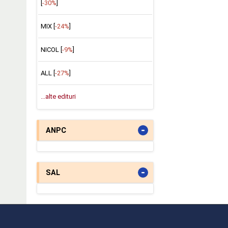
[
-30%
]
MIX [
-24%
]
NICOL [
-9%
]
ALL [
-27%
]
...alte edituri
-
ANPC
-
SAL