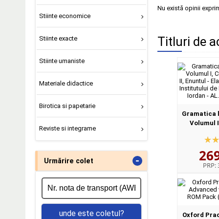
Nu există opinii expri
Stiinte economice
Titluri de a
Stiinte exacte
Stiinte umaniste
Materiale didactice
Birotica si papetarie
Gramatica l
Volumul I
Reviste si integrame
Volumul I
Elaborat
26
Institutului d
-
Urmărire colet
PRP:
unde este coletul?
Oxford Pra