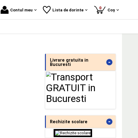
produse
0
Contul meu
Lista de dorinte
Coș
Livrare gratuita in
-
Bucuresti
-
Rechizite scolare