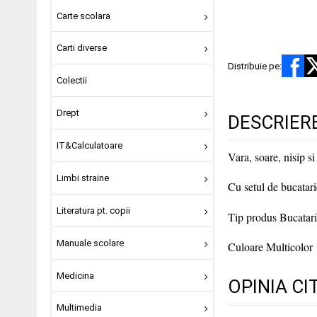
Carte scolara
Carti diverse
Distribuie pe:
Colectii
Drept
DESCRIER
IT&Calculatoare
Vara, soare, nisip si 
Limbi straine
Cu setul de bucatari
Literatura pt. copii
Tip produs Bucatar
Manuale scolare
Culoare Multicolor
Medicina
OPINIA CI
Multimedia