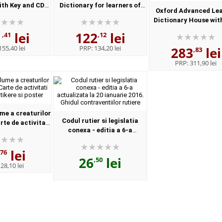
th Key and CD-
Dictionary for learners of
Oxford Advanced Le
With answers)
English (Format Paperback)
Dictionary House wit
iSpeaker iWriter on D
1
lei
122
lei
,41
,12
online. New 9th Editi
155,40 lei
PRP:
134,20 lei
283
lei
Format, Paperbac.
,83
PRP:
311,90 lei
me a creaturilor
Codul rutier si legislatia
te de activitati
conexa - editia a 6-a
tikere si poster
actualizata la 20 ianuarie
2016. Ghidul contraventiilor
lei
,76
26
lei
rutiere
,50
:
28,10 lei