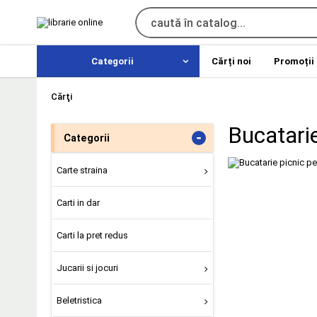
Categorii
Cărți noi
Promoții
Cărţi
Bucatarie
-
Categorii
Carte straina
Carti in dar
Carti la pret redus
Jucarii si jocuri
Beletristica