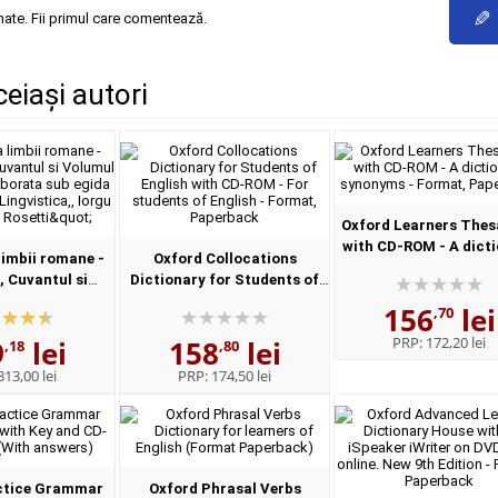
✎
mate. Fii primul care comentează.
ceiași autori
Oxford Learners Thes
with CD-ROM - A dict
imbii romane -
Oxford Collocations
of synonyms - Form
, Cuvantul si
Dictionary for Students of
Paperback
I, Enuntul -
English with CD-ROM - For
156
lei
,70
a sub egida
students of English - Format,
PRP:
172,20 lei
9
lei
158
lei
e Lingvistica,,...
Paperback
,18
,80
313,00 lei
PRP:
174,50 lei
ctice Grammar
Oxford Phrasal Verbs