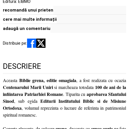
Editura:
EIBMO
recomandă unui prieten
cere mai multe informații
adaugă un comentariu
Distribuie pe:
DESCRIERE
Biblie grena, editie omagiala
Aceasta
, a fost realizata cu ocazia
Centenarului Marii Uniri
100 de ani de la
si marcheaza totodata
infiintarea Patriarhiei Romane
aprobarea Sfantului
. Tiparita cu
Sinod
Editurii Institutului Biblic si de Misiune
, sub egida
Ortodoxa
, volumul reprezinta o lucrare de referinta in patrimoniul
spiritual romanesc.
grena
cruce aurie
Coperta eleganta, de culoare
, decorata cu
pe fata