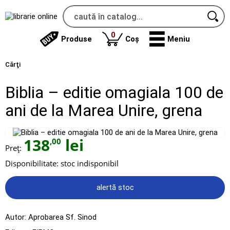
produse
0
Produse
Coș
Meniu
Cărţi
Biblia – editie omagiala 100 de
ani de la Marea Unire, grena
138
lei
,00
Preț:
Disponibilitate:
stoc indisponibil
alertă stoc
Autor:
Aprobarea Sf. Sinod