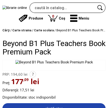
produse
0
Produse
Coș
Meniu
Cărţi
/
Carte straina
/
Carte scolara
/
Beyond B1 Plus Teachers Book Premium Pack
Beyond B1 Plus Teachers Book
Premium Pack
?
PRP:
194,60 lei
177
lei
,09
Preț:
Diferență: 17,51 lei
Disponibilitate:
stoc indisponibil