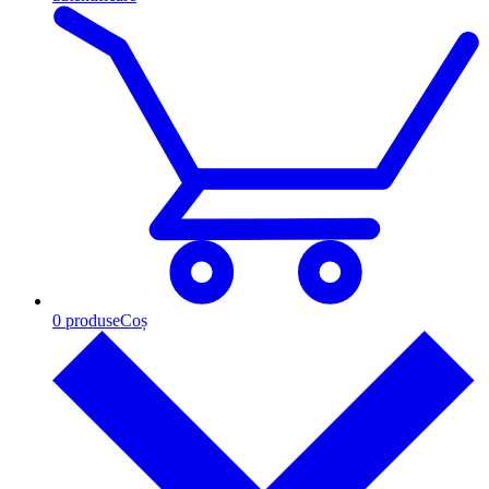
0
produse
Coș