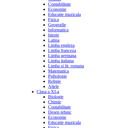
Contabilitate
Economie
Educatie muzicala
Fizica
Geografie
Informatica
Istorie
Latina
Limba engleza
Limba franceza
Limba germana
Limba italiana
Limba si lit. romana
Matematica
Psihologie
Religie
Altele
Clasa a XI-a
Biologie
Chimie
Contabilitate
Desen tehnic
Economie
Educatie muzicala
Fizica