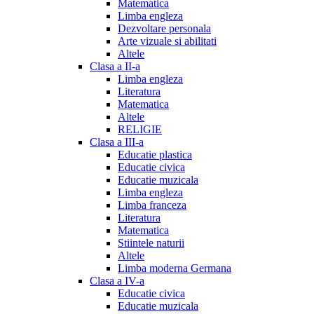
Matematica
Limba engleza
Dezvoltare personala
Arte vizuale si abilitati
Altele
Clasa a II-a
Limba engleza
Literatura
Matematica
Altele
RELIGIE
Clasa a III-a
Educatie plastica
Educatie civica
Educatie muzicala
Limba engleza
Limba franceza
Literatura
Matematica
Stiintele naturii
Altele
Limba moderna Germana
Clasa a IV-a
Educatie civica
Educatie muzicala