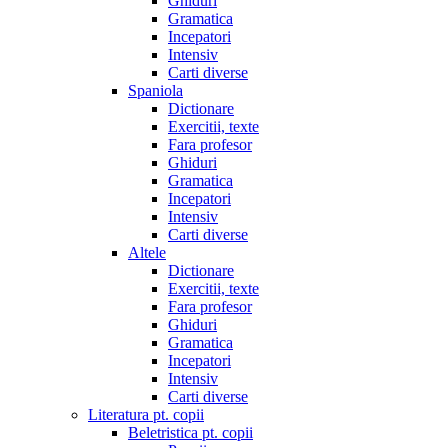
Ghiduri
Gramatica
Incepatori
Intensiv
Carti diverse
Spaniola
Dictionare
Exercitii, texte
Fara profesor
Ghiduri
Gramatica
Incepatori
Intensiv
Carti diverse
Altele
Dictionare
Exercitii, texte
Fara profesor
Ghiduri
Gramatica
Incepatori
Intensiv
Carti diverse
Literatura pt. copii
Beletristica pt. copii