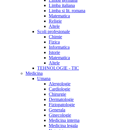
Limba germana
Limba italiana
Limba si lit. romana
Matematica
Religie
Altele
Scoli profesionale
Chimie
Fizica
Informatica
Istorie
Matematica
Altele
TEHNOLOGIE - TIC
Medicina
Umana
Alergologie
Cardiologie
Chirurgie
Dermatologie
Fiziopatologie
Generala
Ginecologie
Medicina interna
Medicina legala