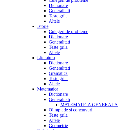
Culegeri de probleme
Dictionare
Generalitati
Teste grila
Altele
Istorie
Culegeri de probleme
Dictionare
Generalitati
Teste grila
Altele
Literatura
Dictionare
Generalitati
Gramatica
Teste grila
Altele
Matematica
Dictionare
Generalitati
MATEMATICA GENERALA
Olimpiade si concursuri
Teste grila
Altele
Geometrie