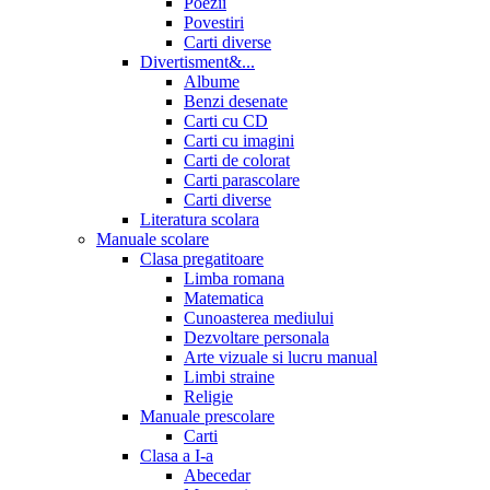
Poezii
Povestiri
Carti diverse
Divertisment&...
Albume
Benzi desenate
Carti cu CD
Carti cu imagini
Carti de colorat
Carti parascolare
Carti diverse
Literatura scolara
Manuale scolare
Clasa pregatitoare
Limba romana
Matematica
Cunoasterea mediului
Dezvoltare personala
Arte vizuale si lucru manual
Limbi straine
Religie
Manuale prescolare
Carti
Clasa a I-a
Abecedar