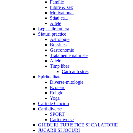
Familie
Iubire & sex
Motivational
Stiati ca...
Altele
Legislatie rutiera
Sfaturi practice
Astrologie
Bussines
Gastronomie
Tratamente naturiste
Altele
Timp liber
Carti anti stres
Spiritualitate
Diverse-mitologie
Ezoteric
Religie
Yoga
Carti de Craciun
Carti diverse
SPORT
Carti diverse
GHIDURI TURISTICE SI CALATORIE
JUCARII SI JOCURI