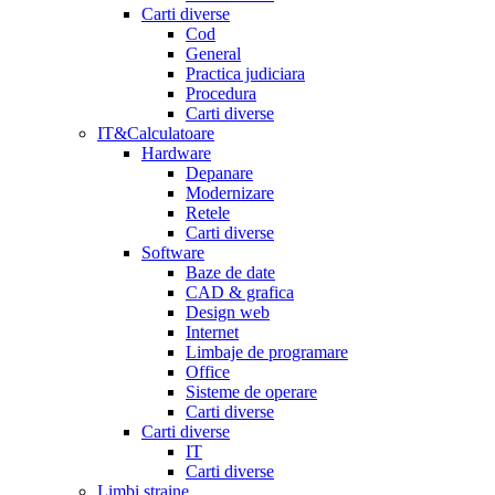
Carti diverse
Cod
General
Practica judiciara
Procedura
Carti diverse
IT&Calculatoare
Hardware
Depanare
Modernizare
Retele
Carti diverse
Software
Baze de date
CAD & grafica
Design web
Internet
Limbaje de programare
Office
Sisteme de operare
Carti diverse
Carti diverse
IT
Carti diverse
Limbi straine