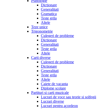
Psihologie
Dictionare
Generalitati
Gramatica
Teste grila
Altele
Teze unice
Trigonometrie
Culegeri de probleme
Dictionare
Generalitati
Teste grila
Altele
Carti diverse
Culegeri de probleme
Dictionare
Generalitati
Teste grila
Altele
Caiete de vacanta
Diplome scolare
Partituri si carti muzicale
Lucrari de voce sau teorie si solfegii
Lucrari diverse
Lucrari pentru acordeon