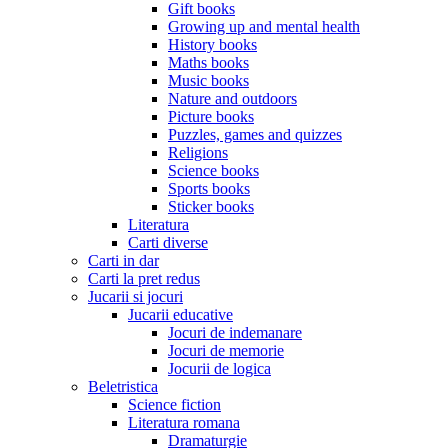
Gift books
Growing up and mental health
History books
Maths books
Music books
Nature and outdoors
Picture books
Puzzles, games and quizzes
Religions
Science books
Sports books
Sticker books
Literatura
Carti diverse
Carti in dar
Carti la pret redus
Jucarii si jocuri
Jucarii educative
Jocuri de indemanare
Jocuri de memorie
Jocurii de logica
Beletristica
Science fiction
Literatura romana
Dramaturgie