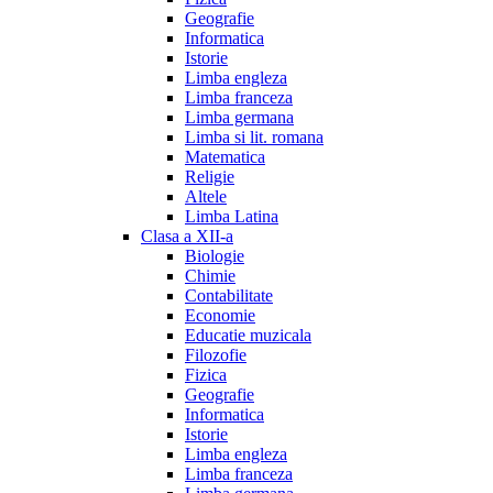
Geografie
Informatica
Istorie
Limba engleza
Limba franceza
Limba germana
Limba si lit. romana
Matematica
Religie
Altele
Limba Latina
Clasa a XII-a
Biologie
Chimie
Contabilitate
Economie
Educatie muzicala
Filozofie
Fizica
Geografie
Informatica
Istorie
Limba engleza
Limba franceza