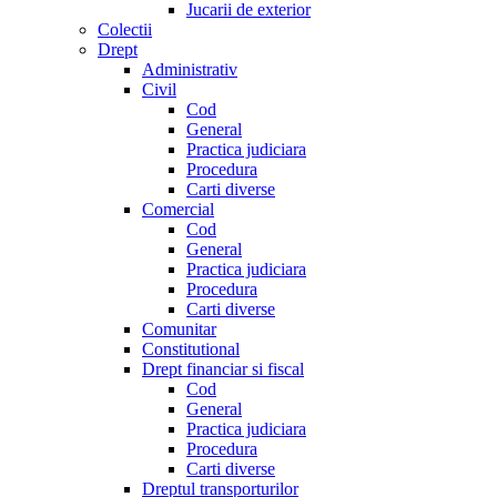
Jucarii de exterior
Colectii
Drept
Administrativ
Civil
Cod
General
Practica judiciara
Procedura
Carti diverse
Comercial
Cod
General
Practica judiciara
Procedura
Carti diverse
Comunitar
Constitutional
Drept financiar si fiscal
Cod
General
Practica judiciara
Procedura
Carti diverse
Dreptul transporturilor