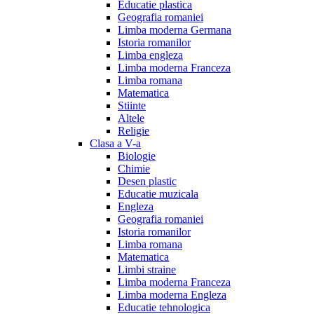
Educatie plastica
Geografia romaniei
Limba moderna Germana
Istoria romanilor
Limba engleza
Limba moderna Franceza
Limba romana
Matematica
Stiinte
Altele
Religie
Clasa a V-a
Biologie
Chimie
Desen plastic
Educatie muzicala
Engleza
Geografia romaniei
Istoria romanilor
Limba romana
Matematica
Limbi straine
Limba moderna Franceza
Limba moderna Engleza
Educatie tehnologica