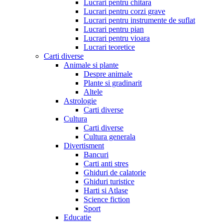
Lucrari pentru chitara
Lucrari pentru corzi grave
Lucrari pentru instrumente de suflat
Lucrari pentru pian
Lucrari pentru vioara
Lucrari teoretice
Carti diverse
Animale si plante
Despre animale
Plante si gradinarit
Altele
Astrologie
Carti diverse
Cultura
Carti diverse
Cultura generala
Divertisment
Bancuri
Carti anti stres
Ghiduri de calatorie
Ghiduri turistice
Harti si Atlase
Science fiction
Sport
Educatie