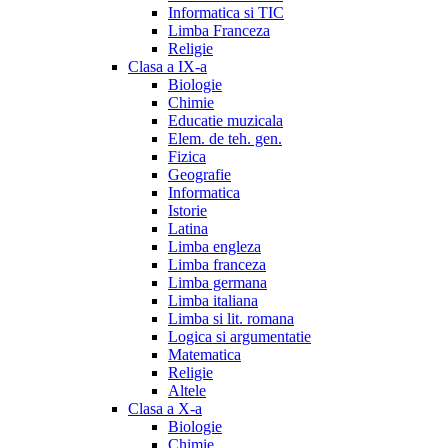
Informatica si TIC
Limba Franceza
Religie
Clasa a IX-a
Biologie
Chimie
Educatie muzicala
Elem. de teh. gen.
Fizica
Geografie
Informatica
Istorie
Latina
Limba engleza
Limba franceza
Limba germana
Limba italiana
Limba si lit. romana
Logica si argumentatie
Matematica
Religie
Altele
Clasa a X-a
Biologie
Chimie