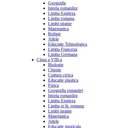
Geografie
Istoria romanilor
Limba Engleza
Limba romana
Limbi straine
Matematica
Religie
Altele
Educatie Tehnologica
Limba Franceza
Limba Germana
Clasa a VIII-a
Biologie
Chimie
Cultura civica
Educatie plastica
Fizica
Geografia romaniei
Istoria romanilor
Limba Engleza
Limba si lit. romana
Limbi straine
Matematica
Altele
Educatie muzicala