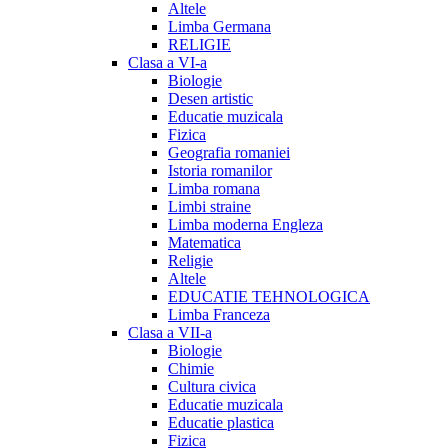
Altele
Limba Germana
RELIGIE
Clasa a VI-a
Biologie
Desen artistic
Educatie muzicala
Fizica
Geografia romaniei
Istoria romanilor
Limba romana
Limbi straine
Limba moderna Engleza
Matematica
Religie
Altele
EDUCATIE TEHNOLOGICA
Limba Franceza
Clasa a VII-a
Biologie
Chimie
Cultura civica
Educatie muzicala
Educatie plastica
Fizica