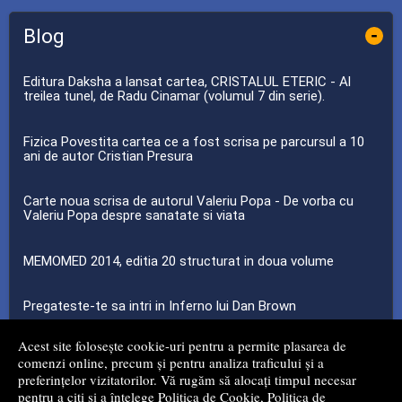
Blog
-
Editura Daksha a lansat cartea, CRISTALUL ETERIC - Al
treilea tunel, de Radu Cinamar (volumul 7 din serie).
Fizica Povestita cartea ce a fost scrisa pe parcursul a 10
ani de autor Cristian Presura
Carte noua scrisa de autorul Valeriu Popa - De vorba cu
Valeriu Popa despre sanatate si viata
MEMOMED 2014, editia 20 structurat in doua volume
Pregateste-te sa intri in Inferno lui Dan Brown
Acest site folosește cookie-uri pentru a permite plasarea de
...toate știrile
comenzi online, precum și pentru analiza traficului și a
preferințelor vizitatorilor. Vă rugăm să alocați timpul necesar
pentru a citi și a înțelege
Politica de Cookie
,
Politica de
© 2008 - 2026
Mg Net Distribution Srl