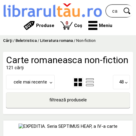
produse
0
Produse
Coș
Meniu
Cărţi
/
Beletristica
/
Literatura romana
/
Non-fiction
Carte romaneasca non-fiction
121 cărți
cele mai recente
48
filtrează produsele