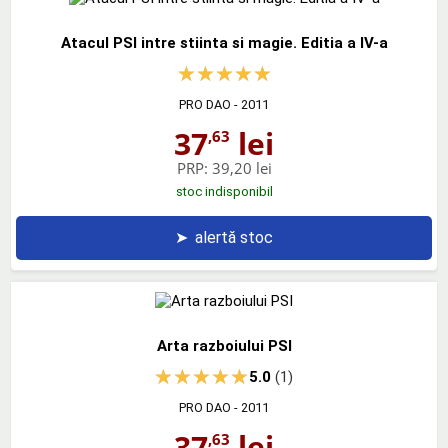
Atacul PSI intre stiinta si magie. Editia a IV-a
PRO DAO
- 2011
37
lei
,63
PRP:
39,20 lei
stoc indisponibil
➤
alertă stoc
Arta razboiului PSI
5.0
(1)
PRO DAO
- 2011
37
lei
,63