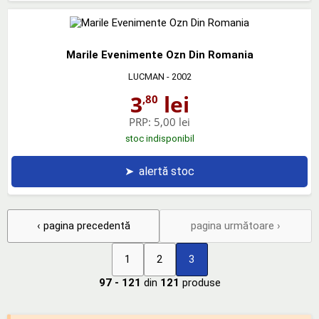
Marile Evenimente Ozn Din Romania
LUCMAN
- 2002
3
lei
,80
PRP:
5,00 lei
stoc indisponibil
➤
alertă stoc
‹ pagina precedentă
pagina următoare ›
1
2
3
97 - 121
din
121
produse