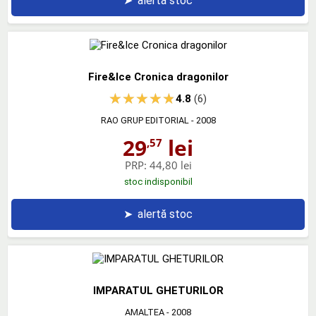
➤
alertă stoc
Fire&Ice Cronica dragonilor
4.8
(6)
RAO GRUP EDITORIAL
- 2008
29
lei
,57
PRP:
44,80 lei
stoc indisponibil
➤
alertă stoc
IMPARATUL GHETURILOR
AMALTEA
- 2008