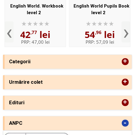
English World. Workbook
English World Pupils Book
level 2
level 2
‹
›
42
lei
54
lei
,77
,96
PRP:
47,00 lei
PRP:
57,09 lei
+
Categorii
+
Urmărire colet
+
Edituri
-
ANPC