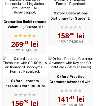
Oxford Collocations
Dictionary for Students
Gramatica limbii romane
of English with CD-ROM -
- Volumul I, Cuvantul si
For students of English -
Volumul II, Enuntul -
158
lei
,80
Format, Paperback
Elaborata sub egida
PRP:
174,50 lei
269
lei
,18
Institutului de
Lingvistica,,...
PRP:
313,00 lei
Oxford Practice
Oxford Learners
Grammar Advanced with
Thesaurus with CD-ROM -
Key and CD-ROM Pack
A dictionary of synonyms
(With answers)
141
lei
- Format, Paperback
,41
156
lei
,70
PRP:
155,40 lei