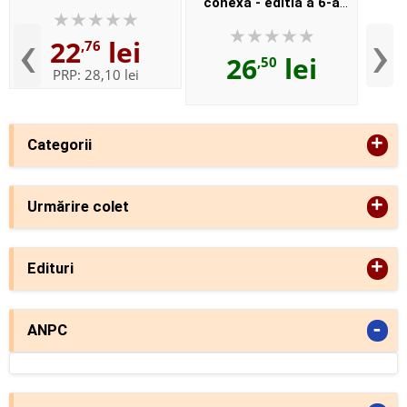
conexa - editia a 6-a
Carte de activitati cu
actualizata la 20 ianuarie
puzzle, stikere si poster
‹
›
22
lei
2016. Ghidul
,76
26
lei
,50
contraventiilor rutiere
PRP:
28,10 lei
+
Categorii
+
Urmărire colet
+
Edituri
-
ANPC