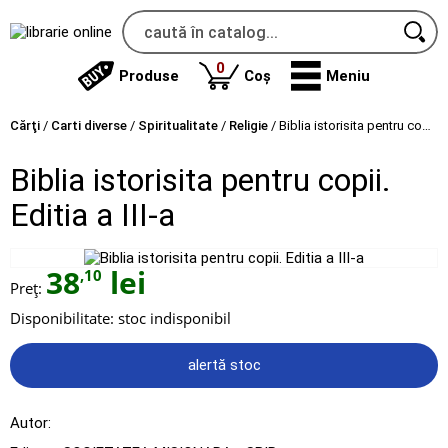
produse
0
Produse
Coș
Meniu
Cărţi
/
Carti diverse
/
Spiritualitate
/
Religie
/
Biblia istorisita pentru copii. Editia a III-a
Biblia istorisita pentru copii.
Editia a III-a
38
lei
,10
Preț:
Disponibilitate:
stoc indisponibil
alertă stoc
Autor: