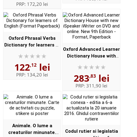
PRP:
172,20 lei
Oxford Phrasal Verbs
Dictionary for learners of
Oxford Advanced Learner
English (Format
Dictionary House with
Paperback)
new iSpeaker iWriter on
122
lei
,12
DVD and online. New 9th
PRP:
134,20 lei
283
lei
,83
Edition - Format,
Paperbac...
PRP:
311,90 lei
Animale. O lume a
Codul rutier si legislatia
creaturilor minunate.