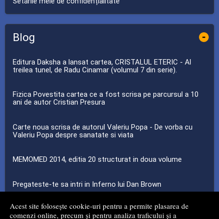
Setările mele de confidențialitate
Blog
-
Editura Daksha a lansat cartea, CRISTALUL ETERIC - Al
treilea tunel, de Radu Cinamar (volumul 7 din serie).
Fizica Povestita cartea ce a fost scrisa pe parcursul a 10
ani de autor Cristian Presura
Carte noua scrisa de autorul Valeriu Popa - De vorba cu
Valeriu Popa despre sanatate si viata
MEMOMED 2014, editia 20 structurat in doua volume
Pregateste-te sa intri in Inferno lui Dan Brown
Acest site folosește cookie-uri pentru a permite plasarea de
...toate știrile
comenzi online, precum și pentru analiza traficului și a