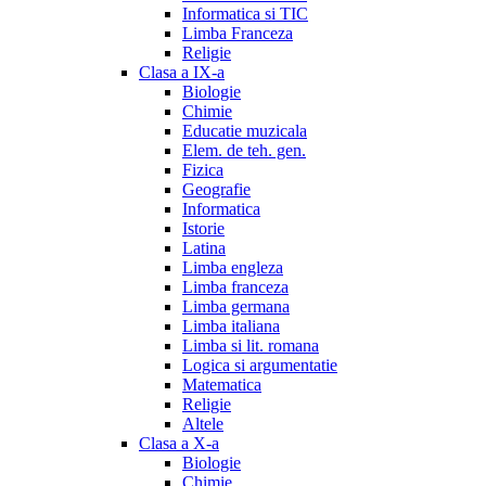
Informatica si TIC
Limba Franceza
Religie
Clasa a IX-a
Biologie
Chimie
Educatie muzicala
Elem. de teh. gen.
Fizica
Geografie
Informatica
Istorie
Latina
Limba engleza
Limba franceza
Limba germana
Limba italiana
Limba si lit. romana
Logica si argumentatie
Matematica
Religie
Altele
Clasa a X-a
Biologie
Chimie