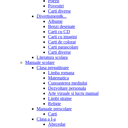
Poezii
Povestiri
Carti diverse
Divertisment&...
Albume
Benzi desenate
Carti cu CD
Carti cu imagini
Carti de colorat
Carti parascolare
Carti diverse
Literatura scolara
Manuale scolare
Clasa pregatitoare
Limba romana
Matematica
Cunoasterea mediului
Dezvoltare personala
Arte vizuale si lucru manual
Limbi straine
Religie
Manuale prescolare
Carti
Clasa a I-a
Abecedar