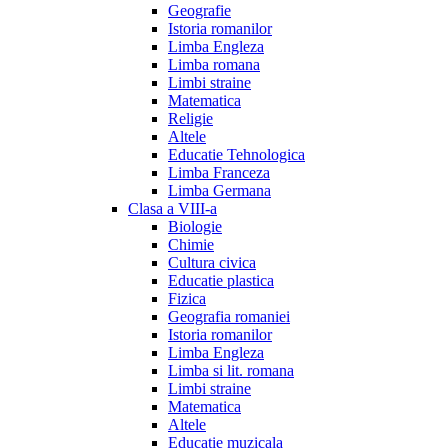
Geografie
Istoria romanilor
Limba Engleza
Limba romana
Limbi straine
Matematica
Religie
Altele
Educatie Tehnologica
Limba Franceza
Limba Germana
Clasa a VIII-a
Biologie
Chimie
Cultura civica
Educatie plastica
Fizica
Geografia romaniei
Istoria romanilor
Limba Engleza
Limba si lit. romana
Limbi straine
Matematica
Altele
Educatie muzicala