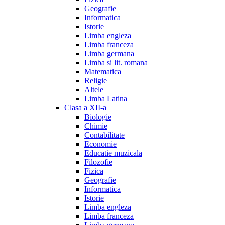
Geografie
Informatica
Istorie
Limba engleza
Limba franceza
Limba germana
Limba si lit. romana
Matematica
Religie
Altele
Limba Latina
Clasa a XII-a
Biologie
Chimie
Contabilitate
Economie
Educatie muzicala
Filozofie
Fizica
Geografie
Informatica
Istorie
Limba engleza
Limba franceza