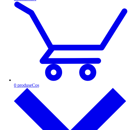
0
produse
Coș