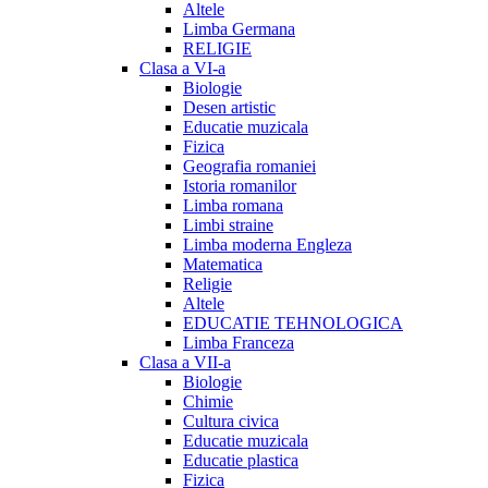
Altele
Limba Germana
RELIGIE
Clasa a VI-a
Biologie
Desen artistic
Educatie muzicala
Fizica
Geografia romaniei
Istoria romanilor
Limba romana
Limbi straine
Limba moderna Engleza
Matematica
Religie
Altele
EDUCATIE TEHNOLOGICA
Limba Franceza
Clasa a VII-a
Biologie
Chimie
Cultura civica
Educatie muzicala
Educatie plastica
Fizica