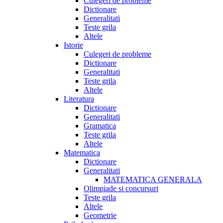
Culegeri de probleme
Dictionare
Generalitati
Teste grila
Altele
Istorie
Culegeri de probleme
Dictionare
Generalitati
Teste grila
Altele
Literatura
Dictionare
Generalitati
Gramatica
Teste grila
Altele
Matematica
Dictionare
Generalitati
MATEMATICA GENERALA
Olimpiade si concursuri
Teste grila
Altele
Geometrie