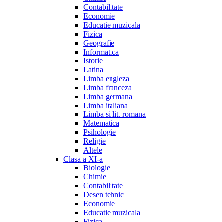
Contabilitate
Economie
Educatie muzicala
Fizica
Geografie
Informatica
Istorie
Latina
Limba engleza
Limba franceza
Limba germana
Limba italiana
Limba si lit. romana
Matematica
Psihologie
Religie
Altele
Clasa a XI-a
Biologie
Chimie
Contabilitate
Desen tehnic
Economie
Educatie muzicala
Fizica