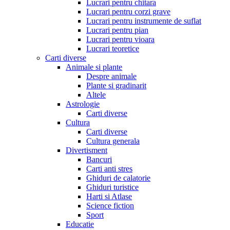
Lucrari pentru chitara
Lucrari pentru corzi grave
Lucrari pentru instrumente de suflat
Lucrari pentru pian
Lucrari pentru vioara
Lucrari teoretice
Carti diverse
Animale si plante
Despre animale
Plante si gradinarit
Altele
Astrologie
Carti diverse
Cultura
Carti diverse
Cultura generala
Divertisment
Bancuri
Carti anti stres
Ghiduri de calatorie
Ghiduri turistice
Harti si Atlase
Science fiction
Sport
Educatie