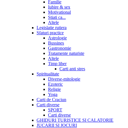
Familie
Iubire & sex
Motivational
Stiati ca...
Altele
Legislatie rutiera
Sfaturi practice
Astrologie
Bussines
Gastronomie
Tratamente naturiste
Altele
Timp liber
Carti anti stres
Spiritualitate
Diverse-mitologie
Ezoteric
Religie
Yoga
Carti de Craciun
Carti diverse
SPORT
Carti diverse
GHIDURI TURISTICE SI CALATORIE
JUCARII SI JOCURI