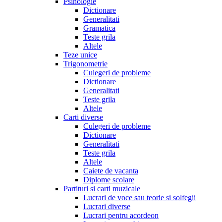
Psihologie
Dictionare
Generalitati
Gramatica
Teste grila
Altele
Teze unice
Trigonometrie
Culegeri de probleme
Dictionare
Generalitati
Teste grila
Altele
Carti diverse
Culegeri de probleme
Dictionare
Generalitati
Teste grila
Altele
Caiete de vacanta
Diplome scolare
Partituri si carti muzicale
Lucrari de voce sau teorie si solfegii
Lucrari diverse
Lucrari pentru acordeon