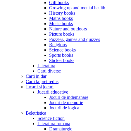
Gift books
Growing up and mental health
History books
Maths books
Music books
Nature and outdoors
Picture books
Puzzles, games and quizzes
Religions
Science books
Sports books
Sticker books
Literatura
Carti diverse
Carti in dar
Carti la pret redus
Jucarii si jocuri
Jucarii educative
Jocuri de indemanare
Jocuri de memorie
Jocurii de logica
Beletristica
Science fiction
Literatura romana
Dramaturgie