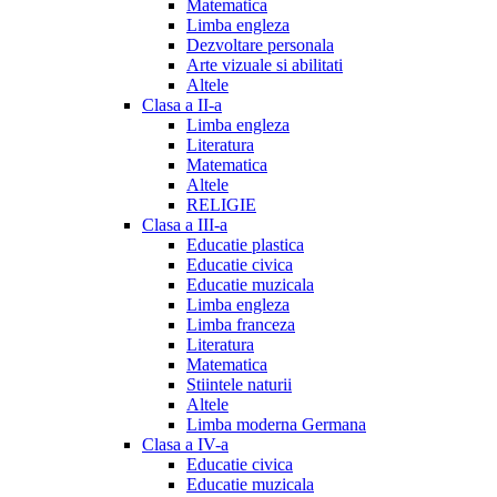
Matematica
Limba engleza
Dezvoltare personala
Arte vizuale si abilitati
Altele
Clasa a II-a
Limba engleza
Literatura
Matematica
Altele
RELIGIE
Clasa a III-a
Educatie plastica
Educatie civica
Educatie muzicala
Limba engleza
Limba franceza
Literatura
Matematica
Stiintele naturii
Altele
Limba moderna Germana
Clasa a IV-a
Educatie civica
Educatie muzicala