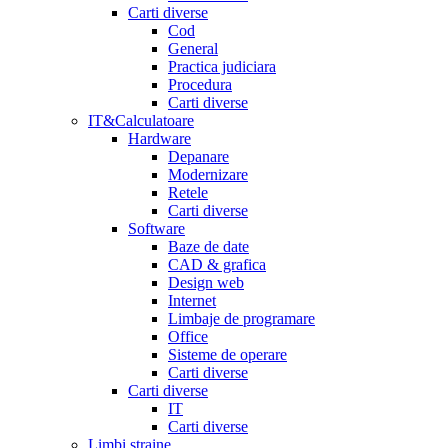
Carti diverse
Cod
General
Practica judiciara
Procedura
Carti diverse
IT&Calculatoare
Hardware
Depanare
Modernizare
Retele
Carti diverse
Software
Baze de date
CAD & grafica
Design web
Internet
Limbaje de programare
Office
Sisteme de operare
Carti diverse
Carti diverse
IT
Carti diverse
Limbi straine