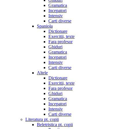
Ghiduri
Gramatica
Incepatori
Intensiv
Carti diverse
Spaniola
Dictionare
Exercitii, texte
Fara profesor
Ghiduri
Gramatica
Incepatori
Intensiv
Carti diverse
Altele
Dictionare
Exercitii, texte
Fara profesor
Ghiduri
Gramatica
Incepatori
Intensiv
Carti diverse
Literatura pt. copii
Beletristica pt. copii