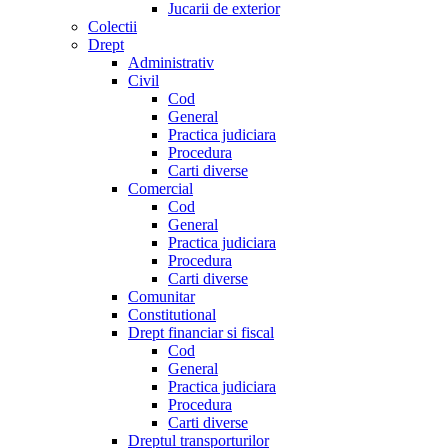
Jucarii de exterior
Colectii
Drept
Administrativ
Civil
Cod
General
Practica judiciara
Procedura
Carti diverse
Comercial
Cod
General
Practica judiciara
Procedura
Carti diverse
Comunitar
Constitutional
Drept financiar si fiscal
Cod
General
Practica judiciara
Procedura
Carti diverse
Dreptul transporturilor