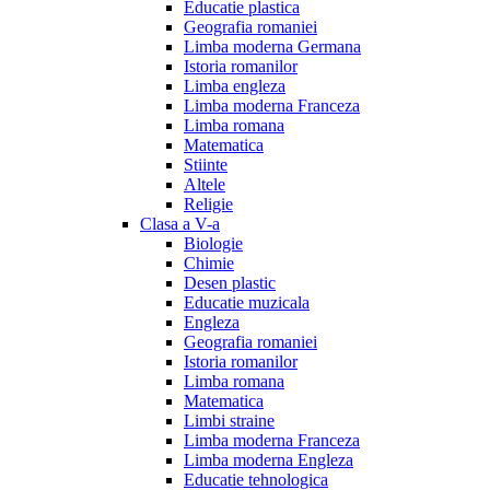
Educatie plastica
Geografia romaniei
Limba moderna Germana
Istoria romanilor
Limba engleza
Limba moderna Franceza
Limba romana
Matematica
Stiinte
Altele
Religie
Clasa a V-a
Biologie
Chimie
Desen plastic
Educatie muzicala
Engleza
Geografia romaniei
Istoria romanilor
Limba romana
Matematica
Limbi straine
Limba moderna Franceza
Limba moderna Engleza
Educatie tehnologica