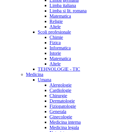
Limba germana
Limba italiana
Limba si lit. romana
Matematica
Religie
Altele
Scoli profesionale
Chimie
Fizica
Informatica
Istorie
Matematica
Altele
TEHNOLOGIE - TIC
Medicina
Umana
Alergologie
Cardiologie
Chirurgie
Dermatologie
Fiziopatologie
Generala
Ginecologie
Medicina interna
Medicina legala