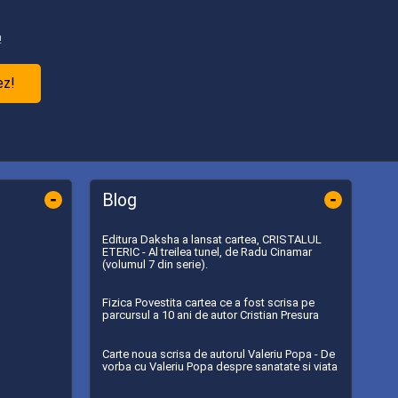
!
ez!
-
-
Blog
Editura Daksha a lansat cartea, CRISTALUL
ETERIC - Al treilea tunel, de Radu Cinamar
(volumul 7 din serie).
Fizica Povestita cartea ce a fost scrisa pe
parcursul a 10 ani de autor Cristian Presura
Carte noua scrisa de autorul Valeriu Popa - De
vorba cu Valeriu Popa despre sanatate si viata