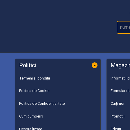
-
Politici
Magazi
Termeni și condiții
Informații 
Politica de Cookie
Formular de
Politica de Confidențialitate
Cărți noi
Cum cumperi?
Promoții
Despre livrare
Edituri