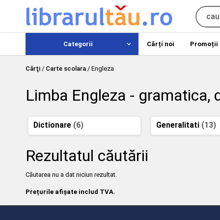
Categorii
Cărți noi
Promoții
Cărţi
/
Carte scolara
/
Engleza
Limba Engleza - gramatica, di
Dictionare
(6)
Generalitati
(13)
Rezultatul căutării
Căutarea nu a dat niciun rezultat.
Prețurile afișate includ TVA.