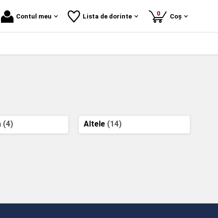
produse
0
Contul meu
Lista de dorinte
Coș
a
(4)
Altele
(14)