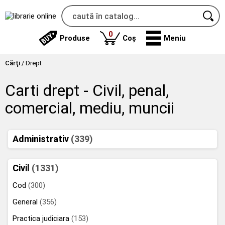
produse
0
Produse
Coș
Meniu
Cărţi
/
Drept
Carti drept - Civil, penal,
comercial, mediu, muncii
Administrativ
(339)
Civil
(1331)
Cod
(300)
General
(356)
Practica judiciara
(153)