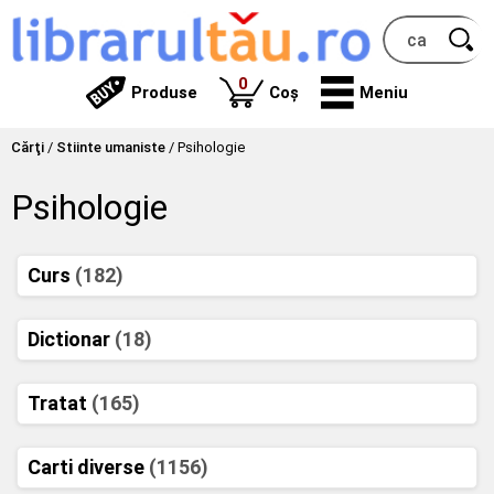
produse
0
Produse
Coș
Meniu
Cărţi
/
Stiinte umaniste
/
Psihologie
Psihologie
Curs
(182)
Dictionar
(18)
Tratat
(165)
Carti diverse
(1156)